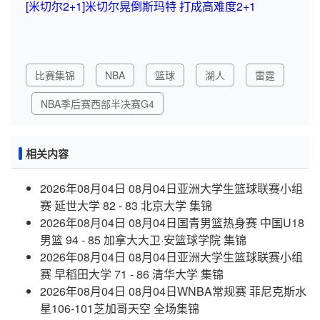
[米切尔2+1]米切尔晃倒斯玛特 打成高难度2+1
比赛集锦
NBA
篮球
湖人
雷霆
NBA季后赛西部半决赛G4
相关内容
2026年08月04日 08月04日亚洲大学生篮球联赛小组
赛 延世大学 82 - 83 北京大学 集锦
2026年08月04日 08月04日国青男篮热身赛 中国U18
男篮 94 - 85 加拿大大卫·安篮球学院 集锦
2026年08月04日 08月04日亚洲大学生篮球联赛小组
赛 早稻田大学 71 - 86 清华大学 集锦
2026年08月04日 08月04日WNBA常规赛 菲尼克斯水
星106-101芝加哥天空 全场集锦