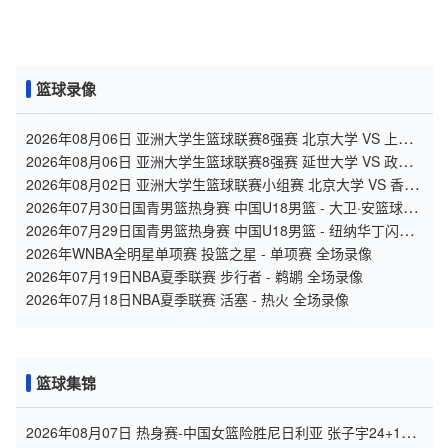
篮球录像
2026年08月06日 亚洲大学生篮球联赛8强赛 北京大学 VS 上海
交通大学 全场录像
2026年08月06日 亚洲大学生篮球联赛8强赛 延世大学 VS 政治
大学 全场录像
2026年08月02日 亚洲大学生篮球联赛小组赛 北京大学 VS 香港
中文大学 全场录像
2026年07月30日国青男篮热身赛 中国U18男篮 - 大卫·安篮球学
院 全场录像
2026年07月29日国青男篮热身赛 中国U18男篮 - 纽纳华丁闪电
队 全场录像
2026年WNBA全明星单项赛 投篮之星 - 单项赛 全场录像
2026年07月19日NBA夏季联赛 步行者 - 鹈鹕 全场录像
2026年07月18日NBA夏季联赛 活塞 - 热火 全场录像
篮球集锦
2026年08月07日 热身赛-中国女篮险胜尼日利亚 张子宇24+11