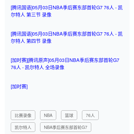
[腾讯国语]05月03日NBA季后赛东部首轮G7 76人 - 凯
尔特人 第三节 录像
[腾讯国语]05月03日NBA季后赛东部首轮G7 76人 - 凯
尔特人 第四节 录像
[加时赛][腾讯原声]05月03日NBA季后赛东部首轮G7
76人 - 凯尔特人 全场录像
[加时赛]
比赛录像
NBA
篮球
76人
凯尔特人
NBA季后赛东部首轮G7