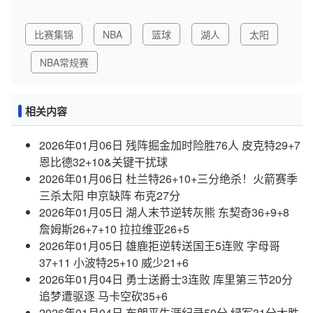
比赛集锦
NBA
篮球
湖人
太阳
NBA常规赛
相关内容
2026年01月06日 残阵掘金加时险胜76人 皮克特29+7
恩比德32+10&关键干扰球
2026年01月06日 杜兰特26+10+三分绝杀！火箭赛季
三杀太阳 申京缺阵 布克27分
2026年01月05日 湖人末节逆转灰熊 东契奇36+9+8
詹姆斯26+7+10 拉拉维亚26+5
2026年01月05日 雄鹿拒逆转送国王5连败 字母哥
37+11 小波特25+10 威少21+6
2026年01月04日 勇士送爵士3连败 库里第三节20分
追梦遭驱逐 马卡空砍35+6
2026年01月04日 布朗平生涯纪录50分 绿军31分大胜