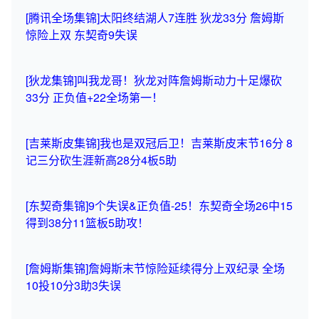
[腾讯全场集锦]太阳终结湖人7连胜 狄龙33分 詹姆斯
惊险上双 东契奇9失误
[狄龙集锦]叫我龙哥！狄龙对阵詹姆斯动力十足爆砍
33分 正负值+22全场第一！
[吉莱斯皮集锦]我也是双冠后卫！吉莱斯皮末节16分 8
记三分砍生涯新高28分4板5助
[东契奇集锦]9个失误&正负值-25！东契奇全场26中15
得到38分11篮板5助攻！
[詹姆斯集锦]詹姆斯末节惊险延续得分上双纪录 全场
10投10分3助3失误