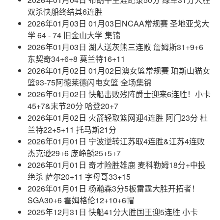
双杀快船终结其6连胜
2026年01月03日 01月03日NCAA常规赛 圣地亚戈大
学 64 - 74 旧金山大学 集锦
2026年01月03日 湖人送灰熊三连败 詹姆斯31+9+6
东契奇34+6+8 莫兰特16+11
2026年01月02日 01月02日澳女篮常规赛 珀斯山猫女
篮93-75阿德莱德闪电女篮 全场集锦
2026年01月02日 快船击败残阵爵士迎来6连胜！小卡
45+7&末节20分 哈登20+7
2026年01月02日 火箭轻取篮网迎4连胜 阿门23分 杜
兰特22+5+11 托马斯21分
2026年01月01日 宁波逆转江苏取4连胜&江苏4连败
杰克逊29+6 庞峥麟25+5+7
2026年01月01日 奇才险胜雄鹿 麦科勒姆18分+中投
绝杀 萨尔20+11 字母哥33+15
2026年01月01日 杨瀚森3分5板雷霆大胜开拓者！
SGA30+6 霍姆格伦12+10+6帽
2025年12月31日 快船41分大胜国王迎5连胜 小卡