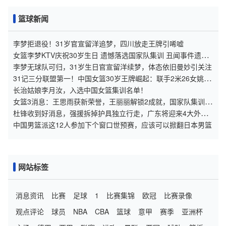
篮球新闻
李梦拒退役！31岁官宣留洋追梦，四川放走王牌引唏嘘
女篮李梦KTV庆祝30岁生日 遗憾落选国家队集训 丑闻事件遗憾
终身
李梦无球队可归，31岁生日官宣留洋续梦，体态依旧曼妙引关注
31记三分联盟第一！中国女篮30岁王牌崛起：联手2米26女姚明
冲冠
长治姑娘李月汝，入选中国女篮集训名单！
女篮3消息：王思雨获新荣誉，王丽丽解锁2成就，国家队集训增
2人
杜锋收到好消息，强援拆掉护具独立行走，广东将迎来4大外援
合璧
中国男篮派这12人参加下个窗口世预赛，应该可以掀翻日本男篮
网站标签
消息资讯
比赛
足球
1
比赛集锦
欧冠
比赛录像
观点评论
球员
NBA
CBA
篮球
意甲
赛季
亚洲杯