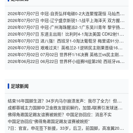
2026年07月07日 中冠-自贡弘祥电碳0-2大连聚惺晟恒 马灿杰破
门
2026年07月07日 中冠-辽宁盛京新锐1-1战平上海泽天 双方握手
言和
2026年07月07日 中冠-广州海珠醒派2-1广东吴川青年 黎宇扬梅
开二度
2026年07月07日 东道主出局！比利时4-1淘汰美国 CDK2射1传
巴洛贡补时被换下
2026年07月07日 进八强！西班牙1-0淘汰葡萄牙 梅里诺91分钟
绝杀41岁C罗最后一舞
2026年07月02日 艰难过关！英格兰2-1逆转民主刚果晋级16强
凯恩双响+绝杀
2026年07月02日 07月02日 世界杯1/16决赛 英格兰vs民主刚果
进球视频
2026年06月22日 06月22日 世界杯小组赛H组第2轮 西班牙vs沙
特 进球视频
足球新闻
结束16年国脚生涯？34岁内马尔崩溃发声：我尽了全力！但一切
都已结束
成都蓉城主力国脚中卫金敃友提前解约，加盟J联赛引发球迷意
外
佛得角邀国足踢友谊赛被婉拒？中国足协回应：消息不实
中国足协回应“佛得角邀国足踢友谊赛被婉拒”
7日：官宣，申花签下新援，33岁，后卫，前国脚，高准翼2000