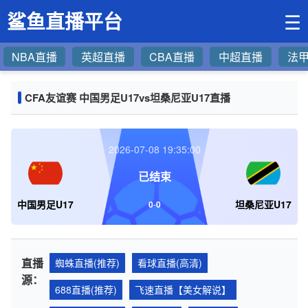
鲨鱼直播平台
☰
NBA直播
英超直播
CBA直播
中超直播
法
CFA友谊赛 中国男足U17vs坦桑尼亚U17直播
2026-07-08 19:35:00
已结束
中国男足U17
坦桑尼亚U17
0
-
0
直播
蜘蛛直播(推荐)
看球直播(高清)
源：
688直播(推荐)
飞速直播【美女解说】