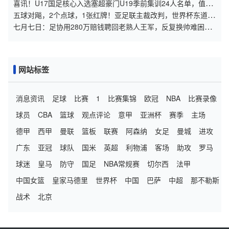
万报价被放弃
喜讯！U17国足核心入选塞超豪门U19季前集训24人名单，值得
期待
五球对飚，2个点球，1张红牌！亚足联主裁改判，世界杯东道主
难了
七月七日：足协用280万赔钱聘回老熟人王军，反复换帅难困住
女足青训体系
网站标签
消息资讯
足球
比赛
1
比赛集锦
欧冠
NBA
比赛录像
球员
CBA
篮球
观点评论
意甲
亚洲杯
赛季
主场
德甲
西甲
曼联
篮板
联赛
阿森纳
女足
曼城
进攻
广东
亚冠
球队
国米
英超
利物浦
客场
助攻
罗马
球迷
皇马
防守
国足
NBA常规赛
切尔西
法甲
中国女篮
皇家马德里
世界杯
中国
巴萨
中超
那不勒斯
战术
北京