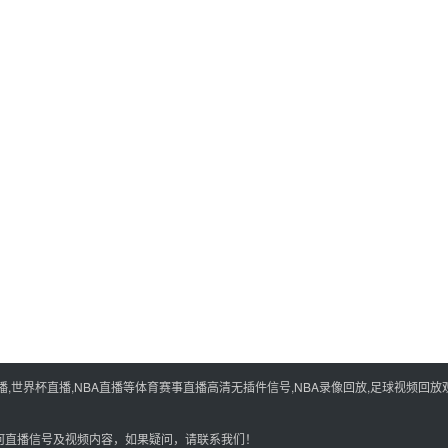
世界杯直播,NBA直播等体育赛事直播高清无插件信号,NBA录像回放,足球视频回放观
何直播信号及视频内容，如果疑问，请联系我们！