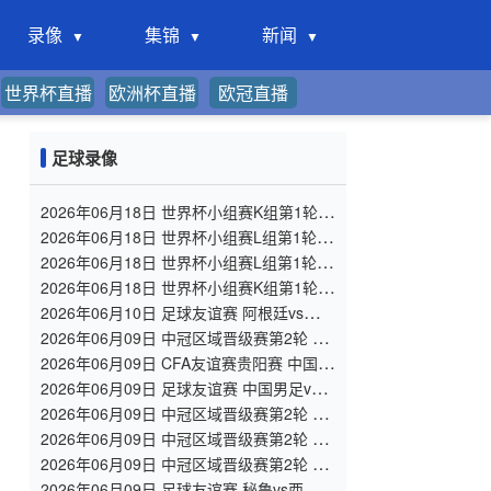
录像
集锦
新闻
世界杯直播
欧洲杯直播
欧冠直播
足球录像
2026年06月18日 世界杯小组赛K组第1轮
乌兹别克斯坦vs哥伦比亚 全场录像
2026年06月18日 世界杯小组赛L组第1轮
加纳vs巴拿马 全场录像
2026年06月18日 世界杯小组赛L组第1轮
英格兰vs克罗地亚 全场录像
2026年06月18日 世界杯小组赛K组第1轮
葡萄牙vs民主刚果 全场录像
2026年06月10日 足球友谊赛 阿根廷vs冰岛
全场录像
2026年06月09日 中冠区域晋级赛第2轮 重
庆瀚达 VS 云南爨合 全场录像
2026年06月09日 CFA友谊赛贵阳赛 中国男
足U23vs塔吉克斯坦U23 全场录像
2026年06月09日 足球友谊赛 中国男足vs泰
国 全场录像
2026年06月09日 中冠区域晋级赛第2轮 自
贡弘祥电碳 VS 四川叁壹捌重龙 全场录像
2026年06月09日 中冠区域晋级赛第2轮 广
州联增城澳体 VS 广州黄埔志诚 全场录像
2026年06月09日 中冠区域晋级赛第2轮 广
东晨星创尔特 VS 泰州早茶黑马 全场录像
2026年06月09日 足球友谊赛 秘鲁vs西班牙