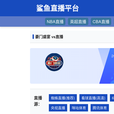
鲨鱼直播平台
NBA直播
英超直播
CBA直播
豪门盛宴 vs直播
2
直播
蜘蛛直播(推荐)
看球直播(高清)
源：
央视直播
咪咕体育
腾讯体育