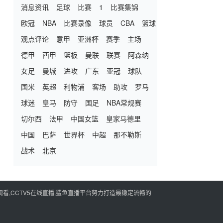
消息资讯
足球
比赛
1
比赛集锦
欧冠
NBA
比赛录像
球员
CBA
篮球
观点评论
意甲
亚洲杯
赛季
主场
德甲
西甲
篮板
曼联
联赛
阿森纳
女足
曼城
进攻
广东
亚冠
球队
国米
英超
利物浦
客场
助攻
罗马
球迷
皇马
防守
国足
NBA常规赛
切尔西
法甲
中国女篮
皇家马德里
中国
巴萨
世界杯
中超
那不勒斯
战术
北京
看,CCTV5在线直播,鲨鱼直播平台努力打造最稳定流畅的