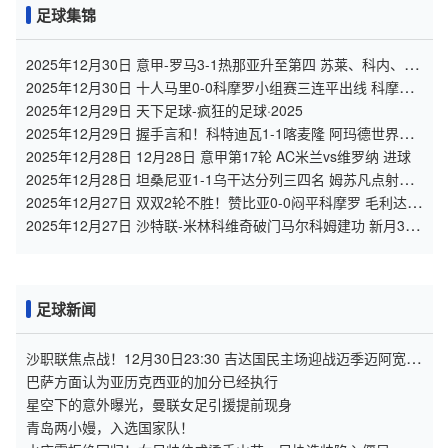
足球集锦
2025年12月30日 意甲-罗马3-1热那亚升至第四 苏莱、科内、弗
格森破门
2025年12月30日 十人马里0-0科摩罗小组赛三连平出线 科摩罗
出局海达拉88分钟染红
2025年12月29日 天下足球-疯狂的足球·2025
2025年12月29日 握手言和！科特迪瓦1-1喀麦隆 阿玛德世界波
姆伯莫破门乏术
2025年12月28日 12月28日 意甲第17轮 AC米兰vs维罗纳 进球
2025年12月28日 坦桑尼亚1-1乌干达分列三四名 姆苏凡点射伊
克皮苏扳平奥凯洛失点
2025年12月27日 双双2轮不胜！赞比亚0-0闷平科摩罗 毛利达破
门因队友犯规被吹
2025年12月27日 沙特联-米林科维奇破门马尔科姆建功 新月3-2
赛哈特海湾
足球新闻
沙职联焦点战！12月30日23:30 吉达国民主场迎战迈季迈阿宽广
亚冠资格VS保级生死战
巴萨方面认为亚历克西亚的加分已经执行
星空下的意外曝光，曼联女足引援提前现身
青岛两小嫚，入选国家队！