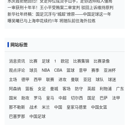
水庆霞拒绝回归！女足帅位成烫手山芋，足协选帅陷入僵局
一审获刑十年半！王小平受贿案二审宣判 驳回上诉维持原判
新华社年终稿：国足沉浮与“城超”燎原——中国足球这一年
曝吴曦已与上海申花续约1年 将随队前往海外拉练
网站标签
消息资讯
比赛
足球
1
欧冠
比赛集锦
比赛录像
观点评论
球员
NBA
CBA
篮球
意甲
赛季
亚洲杯
主场
德甲
西甲
联赛
进攻
曼联
亚冠
球队
球迷
阿森纳
篮板
女足
曼城
客场
防守
英超
利物浦
广东
国米
助攻
罗马
皇马
中超
切尔西
国足
巴萨
法甲
那不勒斯
战术
米兰
中国
皇家马德里
中国女篮
巴塞罗那
中国足球