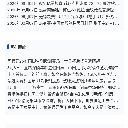
秘人 全场集锦
2026年08月08日 WNBA常规赛 菲尼克斯水星 72 - 75 康涅狄格
太阳 全场集锦
2026年08月07日 热身两连胜！拜仁2-1维拉 金玟哉戈麦斯破门
迪亚斯替补建功
2026年08月07日 无缘决赛！U17上海点球3-4枪手U17 李秋甫、
李文博失点王启戎扑点
2026年08月07日 热身赛-中国女篮险胜尼日利亚 张子宇24+11
杨舒予12+6
热门新闻
阿根廷25岁国脚告别欧洲赛场，世界杯后将重返阿超！
8月8日：董路深陷年龄造假困局，中国足球小将信任危机何解？
中国首位留洋的前国脚，如今在赣超当教练，1.9米儿子也选足
球路
闯进决赛！国足U17神勇出战，点球大战3比1淘汰河床，豪取四
战不败！
8月8日：王上源停赛，无缘对战西海岸，河南中场失核，郑智率
队剑指亚冠！
赛场传捷报！周口健儿省运会斩获4金3银 女足（甲组）创历史
摘银
砸3个亿请阿根廷来华踢球，梅西大概不来，却要国足上去当陪
练？
曾是中国女足主帅，嫁给师兄后丁克至今，如今丈夫是上海女足
领队