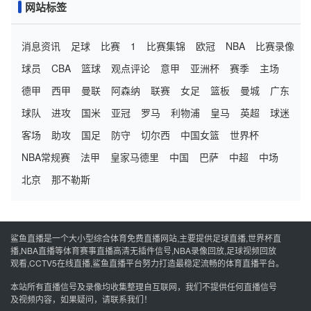
网站标签
消息资讯
足球
比赛
1
比赛集锦
欧冠
NBA
比赛录像
球员
CBA
篮球
观点评论
意甲
亚洲杯
赛季
主场
德甲
西甲
曼联
阿森纳
联赛
女足
篮板
曼城
广东
球队
进攻
国米
亚冠
罗马
利物浦
皇马
英超
球迷
客场
助攻
国足
防守
切尔西
中国女篮
世界杯
NBA常规赛
法甲
皇家马德里
中国
巴萨
中超
中场
北京
那不勒斯
鲨鱼直播是一个大小型综合体育免费直播网站,主要提供足球直播,世界杯直
播,NBA直播等体育赛事直播高清无插件信号,NBA录像回放,足球视频回放
观看,CCTV5在线直播,鲨鱼直播平台努力打造最稳定流畅的体育直播平台。
本站所有直播信号及录像均收集整理自互联网，我们不提供任何直播信号
及视频内容，如果疑问，请联系我们！