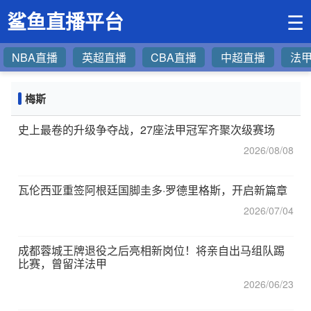
鲨鱼直播平台
☰
NBA直播
英超直播
CBA直播
中超直播
法
梅斯
史上最卷的升级争夺战，27座法甲冠军齐聚次级赛场
2026/08/08
瓦伦西亚重签阿根廷国脚圭多·罗德里格斯，开启新篇章
2026/07/04
成都蓉城王牌退役之后亮相新岗位！将亲自出马组队踢
比赛，曾留洋法甲
2026/06/23