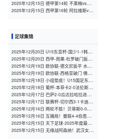
哥 全场录像
2025年12月15日 德甲第14轮 不莱梅vs斯
图加特 全场录像
2025年12月15日 西甲第16轮 阿拉维斯vs
皇家马德里 全场录像
足球集锦
2025年12月20日 U15东亚杯-国少1-1韩国2
轮不胜继续垫底 末轮将战中国香港U15
2025年12月20日 西甲-雨果-杜罗破门扳平
瓦伦西亚1-1马洛卡
2025年12月19日 欧协联-德文尼扳平 水晶
宫主场2-2库普斯
2025年12月19日 欧协联-西格亚破门 佛罗
伦萨客场0-1洛桑
2025年12月18日 小组垫底！U15国足东亚
杯首战0-3不敌日本U15，下场将对阵韩国
2025年12月18日 葡杯-本菲卡2-0法伦斯晋
级八强 奥塔门迪失点，里奥斯、伊万破门
2025年12月17日 巴萨2-0瓜达拉哈拉进国
王杯16强 拉师傅、滕森破门德容亚马尔助
2025年12月17日 联赛杯-切尔西3-1卡迪夫
攻
城晋级四强 加纳乔失良机+双响内托建功
2025年12月16日 两轮不胜！贝蒂斯0-0巴
列卡诺 迭戈略伦特伤退帕拉松远射中柱
2025年12月16日 互捅局！曼联4-4伯恩茅
斯 B费任意球+传射樱桃多次疑似手球未判
2025年12月15日 天下足球-2025年度最佳
阵容
2025年12月15日 无缘战阿森纳！武汉女足
加时1-2拉巴特皇家 王霜世界波+失单刀