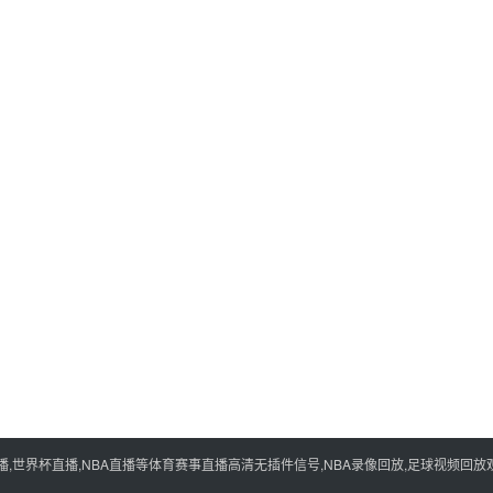
世界杯直播,NBA直播等体育赛事直播高清无插件信号,NBA录像回放,足球视频回放观