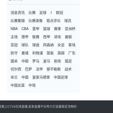
消息资讯
比赛
足球
1
欧冠
比赛集锦
比赛录像
观点评论
球员
NBA
CBA
意甲
篮球
赛季
亚洲杯
主场
德甲
联赛
西甲
进攻
曼联
亚冠
球队
球迷
阿森纳
女足
客场
防守
曼城
利物浦
篮板
英超
广东
国米
中超
罗马
皇马
助攻
国足
切尔西
巴萨
法甲
那不勒斯
战术
米兰
中国
皇家马德里
中国足球
中国女篮
中场
看,CCTV5在线直播,鲨鱼直播平台努力打造最稳定流畅的