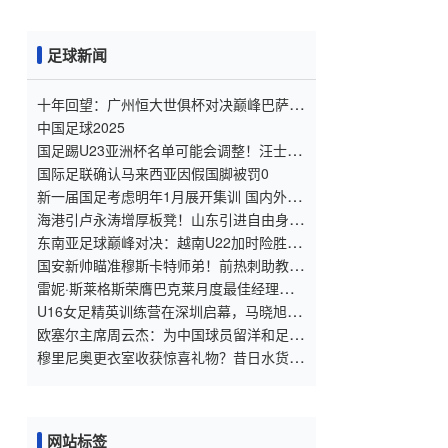
足球新闻
十年回望：广州恒大世俱杯对决巅峰巴萨，
激情与荣耀的中国足球记忆
中国足球2025
国足踢U23亚洲杯名单可能会调整！汪士钦
有可能会被补招，最终等官方通知
国际足联确认马来西亚因假国脚被罚0
新一届国足考虑明年1月展开集训 国内外分
两阶段进行
海港引卢永涛增厚板凳！山东引进自由身朴
志洙？不打亚冠没大用！瞎折腾不如练兵
东南亚足球巅峰对决：越南U22加时险胜夺
冠，中国U22成潜力考验对象
国安新帅瞄准穆斯卡特师弟！前热刺助教挂
帅，亚冠目标他能实现吗？
雷妮·斯莱格斯荣膺巴克莱月度最佳经理提
名，阿森纳女足蓄势待发
U16女足精英训练营在深圳启幕，马晓旭、
娄佳惠领衔教练团队
欧塞尔主席周云杰：为中国球员留洋和足球
青训搭建平台
穆里尼奥更衣室收获惊喜礼物？昔日水货谁
竟逆袭成中场核心？
网站标签