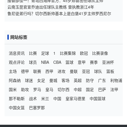
接替邵佳一！青岛西海岸官方：45岁郑智出任球队主帅
云南玉昆官宣乔迪出任球队主教练 曾执教浙江4年
鲁尼徒弟行吗？切尔西新帅基本上是白堡41岁主帅罗西尼尔
网站标签
消息资讯
比赛
足球
1
比赛集锦
欧冠
比赛录像
观点评论
球员
NBA
CBA
篮球
意甲
赛季
亚洲杯
主场
德甲
联赛
西甲
进攻
曼联
亚冠
球队
篮板
阿森纳
球迷
女足
曼城
客场
英超
防守
广东
利物浦
国米
助攻
罗马
皇马
切尔西
中超
国足
巴萨
法甲
那不勒斯
战术
米兰
中国
皇家马德里
中国篮球
中国女篮
巴塞罗那