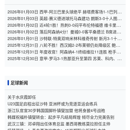
2026年01月03日 西甲-阿兰巴里头球绝平 赫塔费客场1-1巴列卡
诺
2026年01月03日 英超-赛义德进球托马森建功 朗斯3-0十人图卢
兹
2026年01月02日 近4轮1胜！热刺0-0闷平布伦特福德 维卡里奥
神扑罗梅罗造争议判罚
2026年01月02日 落后阿森纳4分！曼城0-0客平桑德兰 B席进球
被吹萨维尼奥两失良机
2026年01月01日 沙特联-特奥双响米林科维奇传射 新月3-1十人
拉斯永恒
2025年12月31日 八轮不胜！西汉姆2-2布莱顿仍处降级区 鲍文
闪击帕奎塔送点+点射
2025年12月31日 年度收官！阿森纳4-1终结维拉11连胜 枪手4人
破门热苏斯复出首球
2025年12月30日 意甲-罗马3-1热那亚升至第四 苏莱、科内、弗
格森破门
足球新闻
关于水庆霞卸任
U23国足启程出征沙特 亚洲杯或为竞逐亚运会练兵
浙江队官宣30岁韩国国脚朴镇燮加盟 他将身披4号战袍
韩媒祝福朴镇燮转会：起步平凡结局辉煌 倾尽全力完美告别
武汉三镇：邓卓翔出任体育总监 墨西哥教练莫拉担任主帅