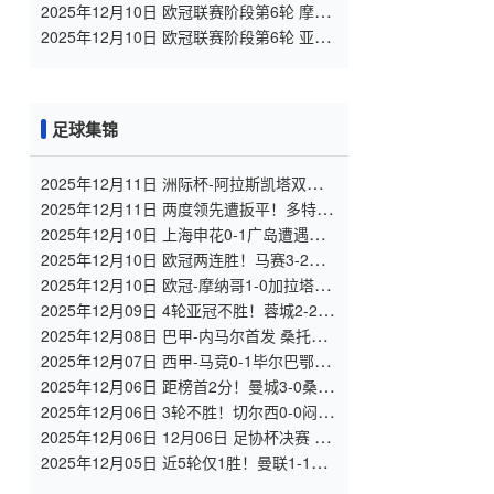
罗斯vs马赛 全场录像
2025年12月10日 欧冠联赛阶段第6轮 摩纳
哥vs加拉塔萨雷 全场录像
2025年12月10日 欧冠联赛阶段第6轮 亚特
兰大vs切尔西 全场录像
足球集锦
2025年12月11日 洲际杯-阿拉斯凯塔双响
弗拉门戈2-1淘汰蓝十字
2025年12月11日 两度领先遭扳平！多特2-
2博德闪耀 布兰特双响法比奥席尔瓦献助攻
2025年12月10日 上海申花0-1广岛遭遇亚
冠三连败 申花后防漏人致丢球路易斯失单
2025年12月10日 欧冠两连胜！马赛3-2逆
刀
转圣吉罗斯 格林伍德双响派尚补射建功
2025年12月10日 欧冠-摩纳哥1-0加拉塔萨
雷 巴洛贡制胜 南野拓实造点扎卡里亚失点
2025年12月09日 4轮亚冠不胜！蓉城2-2战
平神户 费利佩双响李扬86分钟送点
2025年12月08日 巴甲-内马尔首发 桑托斯
3-0克鲁塞罗3连胜保级成功
2025年12月07日 西甲-马竞0-1毕尔巴鄂竞
技两连败 尼科助攻贝伦格尔破门制胜
2025年12月06日 距榜首2分！曼城3-0桑德
兰三连胜回第二 迪亚斯世界波谢尔基2助
2025年12月06日 3轮不胜！切尔西0-0闷平
伯恩茅斯 德拉普伤退蓝军先赛仍第4
2025年12月06日 12月06日 足协杯决赛 北
京国安vs河南 进球
2025年12月05日 近5轮仅1胜！曼联1-1西
汉姆联83分钟被扳平 达洛特破门库尼亚复