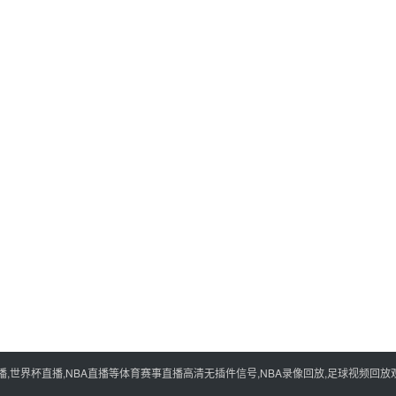
世界杯直播,NBA直播等体育赛事直播高清无插件信号,NBA录像回放,足球视频回放观