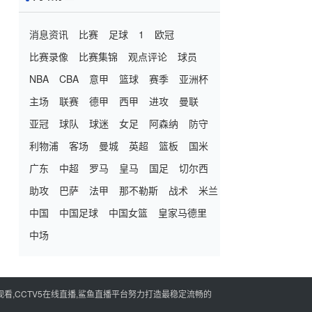
消息资讯
比赛
足球
1
欧冠
比赛录像
比赛集锦
观点评论
球员
NBA
CBA
意甲
篮球
赛季
亚洲杯
主场
联赛
德甲
西甲
进攻
曼联
亚冠
球队
球迷
女足
阿森纳
防守
利物浦
客场
曼城
英超
篮板
国米
广东
中超
罗马
皇马
国足
切尔西
助攻
巴萨
法甲
那不勒斯
战术
米兰
中国
中国足球
中国女篮
皇家马德里
中场
看,CCTV5在线直播,鲨鱼直播平台努力打造最稳定流畅的