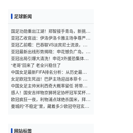
出
足球新闻
国足功勋重出江湖！郑智接手青岛，新挑战
暗藏隐忧
亚冠乙收官战：伊洛伊洛卡雅主场争尊严，
浦项制铁抢分锁头名
亚冠乙前瞻：巴吞联VS淡宾尼士流浪，战
术博弈与胜负手深度解析
亚冠最新出线形势揭晓：申花憾负广岛，海
港与蓉城均战平
亚冠出局引爆大清洗！申花3外援恐集体离
队，巴西银靴已抵达谈判！
“老哥”回来了 老全兴稳住了
中国女足最新FIFA排名分析：从历史最低到
未来展望
女足欧冠生死战！巴萨主场迎战本菲卡 胜
利即可锁定出线名额
中国女足主帅米利西奇大概率留任 将带队
出战亚洲杯
感人！国安吉祥物京狮将足协杯冠军奖杯献
给杨雪(图)
欧冠疯狂一夜，利物浦点球绝杀国米，拜仁
和巴萨翻盘切尔西遭遇爆冷
曼城的“不稳定”里，藏着多少欧冠夺冠玄
机？
网站标签