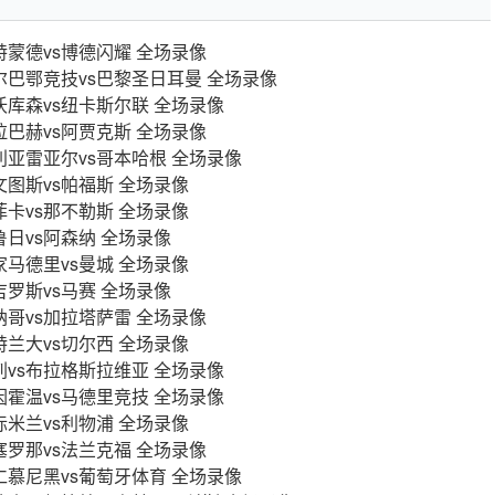
多特蒙德vs博德闪耀 全场录像
 毕尔巴鄂竞技vs巴黎圣日耳曼 全场录像
勒沃库森vs纽卡斯尔联 全场录像
卡拉巴赫vs阿贾克斯 全场录像
比利亚雷亚尔vs哥本哈根 全场录像
尤文图斯vs帕福斯 全场录像
本菲卡vs那不勒斯 全场录像
布鲁日vs阿森纳 全场录像
皇家马德里vs曼城 全场录像
圣吉罗斯vs马赛 全场录像
摩纳哥vs加拉塔萨雷 全场录像
亚特兰大vs切尔西 全场录像
热刺vs布拉格斯拉维亚 全场录像
埃因霍温vs马德里竞技 全场录像
国际米兰vs利物浦 全场录像
巴塞罗那vs法兰克福 全场录像
拜仁慕尼黑vs葡萄牙体育 全场录像