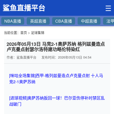
鲨鱼直播平台
☰
NBA直播
英超直播
CBA直播
中超直播
法
当前位置：
首页
>
足球集锦
2026年05月13日 马竞2-1奥萨苏纳 格列兹曼造点
卢克曼点射瑟尔洛特建功略伦特染红
作者：鲨鱼直播平台
发布时间：2026年05月13日 04:54
[咪咕全场集锦]西甲-格列兹曼造点卢克曼点射 十人马
竞2-1奥萨苏纳
[进球视频]奥萨苏纳扳回一球！巴尔亚伤停补时禁区乱
战破门