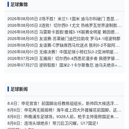
足球集锦
2026年08月05日 2场不胜！米兰1-1国米 迪马尔科破门 恩昆库
造点+点射拉莫斯登场
2026年08月05日 2连败！切尔西0-1尤文 热格罗瓦世界波制胜穆
德里克时隔614天复出
2026年08月05日 马雷斯卡首胜!曼城3-1K联赛全明星 赖因德斯
努里破门塞梅尼奥助攻
2026年08月05日 友谊赛-苏莱破门迪巴拉助攻 罗马4-1纽波特郡
2026年08月05日 友谊赛-C罗缺席西马坎送点 胜利0-2不敌阿尔
梅里亚
2026年08月01日 无缘决赛！中国足球小将红队0-2亚洲明星联，
后者决赛战杭州足管
2026年07月28日 互捅局！切尔西6-4西悉尼漫步者 佩德罗替补3
射1传阿隆索开门红
2026年07月27日 逆转取胜！国米2-1卡尔斯鲁厄 迪乌夫绝杀+双
响+世界波破门
足球新闻
8.6日：申花官宣！前国脚出任教练组组长，新帅四大候选浮
出，于汉超救火？
8月6日：申花再无摇摇椅！海牛或上四大外援摧花前国脚，这套
阵容踢中甲都困难
8月6日：昨晚浦东足球场，9328人前，枪手主帅竟称国足未来
是他
8月6日：连场头球绝杀！带刀后卫闪耀，U17国足1