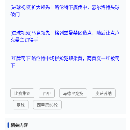
[进球视频]扩大领先！略伦特下底传中，瑟尔洛特头球
破门
[进球视频]马竞领先！格列兹曼禁区造点，随后让点卢
克曼主罚得手
[红牌罚下]略伦特中场拼抢犯规染黄，两黄变一红被罚
下
比赛集锦
西甲
马德里竞技
奥萨苏纳
足球
西甲第36轮
相关内容