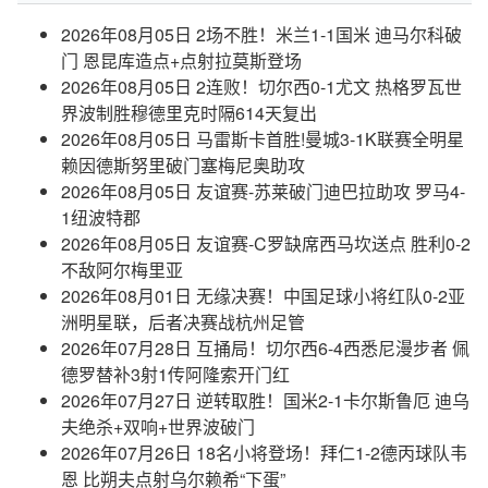
2026年08月05日 2场不胜！米兰1-1国米 迪马尔科破
门 恩昆库造点+点射拉莫斯登场
2026年08月05日 2连败！切尔西0-1尤文 热格罗瓦世
界波制胜穆德里克时隔614天复出
2026年08月05日 马雷斯卡首胜!曼城3-1K联赛全明星
赖因德斯努里破门塞梅尼奥助攻
2026年08月05日 友谊赛-苏莱破门迪巴拉助攻 罗马4-
1纽波特郡
2026年08月05日 友谊赛-C罗缺席西马坎送点 胜利0-2
不敌阿尔梅里亚
2026年08月01日 无缘决赛！中国足球小将红队0-2亚
洲明星联，后者决赛战杭州足管
2026年07月28日 互捅局！切尔西6-4西悉尼漫步者 佩
德罗替补3射1传阿隆索开门红
2026年07月27日 逆转取胜！国米2-1卡尔斯鲁厄 迪乌
夫绝杀+双响+世界波破门
2026年07月26日 18名小将登场！拜仁1-2德丙球队韦
恩 比朔夫点射乌尔赖希“下蛋”