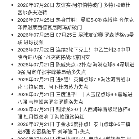
2026年07月26日 友谊赛-阿尔伯特破门 多特1-2遭杜
塞尔多夫逆转
2026年07月25日 热身首胜！曼联5-0罗森博格 齐尔克
泽传射莱西德瓦尼阿玛斯破门
2026年07月25日 07月25日 足球友谊赛 罗森博格vs曼
联 进球视频
2026年07月22日 连续3轮下克上！中乙兰州2-0中甲
陕西进八强 1/4决赛将战北京国安
2026年07月21日 陈威失点+2扑点!海港点球5-4深圳进
8强 周定洋张宇峰莱昂纳多失点
2026年07月21日 进8强！英博点球7-6淘汰河南战申
花 马拉尼昂、阿卜杜肉苏力失点
2026年07月21日 三度追平！十人玉昆点球6-5蓉城进
八强 韦林顿索罗金罗慕洛失点
2026年07月21日 铜梁龙2-0十人西海岸晋级足协杯8
强 杜月徵双响 丁海峰蹬踏染红
2026年07月21日 于金永3度扑点！泰山点球6-5三镇
进8强 克雷桑绝平 刘洋破门+失点
2026年07月21日 进足协杯8强！申花4-1逆转海牛 阿