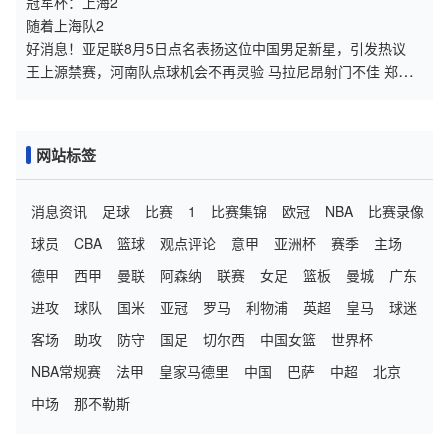
冠军杯：上海2
随着上海队2
好消息！亚足联8月5日点名表扬这位中国男足新星，引发热议
王上源禁赛，河南队点球机会不再灵验 马拉尼昂射门不佳 郑智
目标亚冠资格
网站标签
消息资讯
足球
比赛
1
比赛集锦
欧冠
NBA
比赛录像
球员
CBA
篮球
观点评论
意甲
亚洲杯
赛季
主场
德甲
西甲
曼联
阿森纳
联赛
女足
篮板
曼城
广东
进攻
球队
国米
亚冠
罗马
利物浦
英超
皇马
球迷
客场
助攻
防守
国足
切尔西
中国女篮
世界杯
NBA常规赛
法甲
皇家马德里
中国
巴萨
中超
北京
中场
那不勒斯