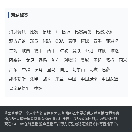
网站标签
消息资讯
比赛
足球
1
欧冠
比赛集锦
比赛录像
观点评论
球员
NBA
CBA
意甲
篮球
赛季
亚洲杯
主场
联赛
德甲
西甲
进攻
曼联
亚冠
球队
球迷
阿森纳
女足
客场
防守
利物浦
曼城
英超
篮板
国米
广东
中超
罗马
皇马
国足
切尔西
助攻
巴萨
那不勒斯
法甲
战术
米兰
中国
中国足球
中国女篮
皇家马德里
中场
鲨鱼直播是一个大小型综合体育免费直播网站,主要提供足球直播,世界杯直
播,NBA直播等体育赛事直播高清无插件信号,NBA录像回放,足球视频回放
观看,CCTV5在线直播,鲨鱼直播平台努力打造最稳定流畅的体育直播平台。