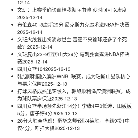
12-14
文班：上赛季确诊血栓我彻底崩溃 没时间可以虚度
2025-12-14
布伦森40+8唐斯29分 尼克斯力克魔术进NBA杯决赛
2025-12-14
文班火线复出扮演救世主 雷霆不只输球还多了个死
敌？
2025-12-14
文班复出22+9亚历山大29分 马刺胜雷霆进NBA杯决
赛
2025-12-14
四川女篮104
2025-12-13
韩旭顺利融入澳洲WNBL联赛，成为珀斯山猫队核心
与票房保障
2025-12-13
打球风格成熟迅速融入，韩旭顺利适应澳洲联赛，成
为球队票房保证
2025-12-13
四川女篮半场领先浙江14分！李缘4中0低迷，田媛媛
5分，唐子婷4分
2025-12-13
28分大胜全华班！豪华之师轻取4连胜，李缘9投1中
仅4分，咋扛大旗
2025-12-13