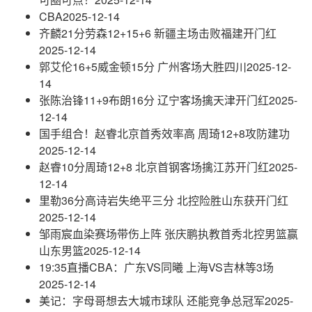
CBA
2025-12-14
齐麟21分劳森12+15+6 新疆主场击败福建开门红
2025-12-14
郭艾伦16+5威金顿15分 广州客场大胜四川
2025-12-
14
张陈治锋11+9布朗16分 辽宁客场擒天津开门红
2025-
12-14
国手组合！赵睿北京首秀效率高 周琦12+8攻防建功
2025-12-14
赵睿10分周琦12+8 北京首钢客场擒江苏开门红
2025-
12-14
里勒36分高诗岩失绝平三分 北控险胜山东获开门红
2025-12-14
邹雨宸血染赛场带伤上阵 张庆鹏执教首秀北控男篮赢
山东男篮
2025-12-14
19:35直播CBA：广东VS同曦 上海VS吉林等3场
2025-12-14
美记：字母哥想去大城市球队 还能竞争总冠军
2025-