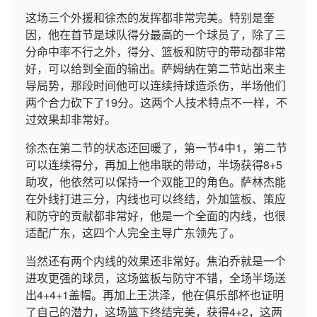
这场三个外援和徐杰的发挥都非常完美。特别是奎
因，他在首节是球队得分最高的一个球员了，除了三
分命中率不行之外，得分、篮板和防守的带动都非常
好，可以给到全面的输出。萨姆纳在第二节站出来主
导局势，那段时间他可以连续持球造杀伤，半场他们
两个合力砍下了19分。这两个人技术特点不一样，不
过效果却非常好。
徐杰在第二节的状态还回暖了，第一节4中1，第二节
可以连续得分，再加上他串联的带动，半场获得8+5
助攻，他依然可以保持一个双能卫的角色。萨林杰能
在外线打进三分，内线也可以终结，外加篮板、策应
和防守的贡献都非常好，他是一个全面的内线，也很
适配广东，这四个人完全主导广东领先了。
当然还有两个内线的效果还非常好。焦泊乔就是一个
进攻更强的球员，这场篮板与防守不错，全场半场送
出4+4+1盖帽。再加上王洪泽，他在俱乐部杯也证明
了自己的潜力，这场篮下终结完美，获得4+2，这两