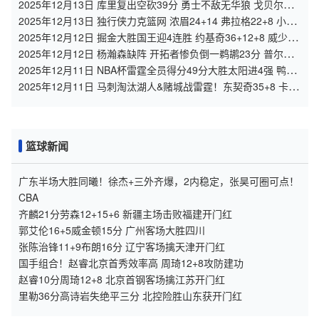
萨格斯26+7&伤退
2025年12月13日 库里复出空砍39分 勇士不敌无华狼 戈贝尔
24+14 迪文关键三分
2025年12月13日 独行侠力克篮网 浓眉24+14 弗拉格22+8 小波
特空砍34分
2025年12月12日 掘金大胜国王迎4连胜 约基奇36+12+8 威少
17+5 拉文缺战
2025年12月12日 杨瀚森缺阵 开拓者惨负倒一鹈鹕23分 普尔复
出22分 墨菲24分
2025年12月11日 NBA杯雷霆全员得分49分大胜太阳进4强 鸭梨
三节28+8 切特24+8
2025年12月11日 马刺淘汰湖人&赌城战雷霆！东契奇35+8 卡斯
尔30+10+6
篮球新闻
广东半场大胜同曦！徐杰+三外齐爆，2内稳定，张昊可圈可点！
CBA
齐麟21分劳森12+15+6 新疆主场击败福建开门红
郭艾伦16+5威金顿15分 广州客场大胜四川
张陈治锋11+9布朗16分 辽宁客场擒天津开门红
国手组合！赵睿北京首秀效率高 周琦12+8攻防建功
赵睿10分周琦12+8 北京首钢客场擒江苏开门红
里勒36分高诗岩失绝平三分 北控险胜山东获开门红