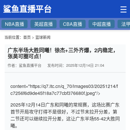
鲨鱼直播平台
☰
NBA直播
英超直播
CBA直播
中超直播
法
当前位置：
首页
>
篮球新闻
广东半场大胜同曦！徐杰+三外齐爆，2内稳定，
张昊可圈可点！
作者：鲨鱼直播平台
发布时间：2025年12月14日 21:04
content="https://q7.itc.cn/q_70/images03/20251214/f
c7256f6d9de45f18a7c77cbf376680f.jpeg"/>
2025年12月14日广东和同曦的常规赛，这场比赛广东
首节开局攻守打得不是很好，不过节末拉开分差，第
二节还可以继续拉开分差，这让广东半场55-42大胜同
曦。