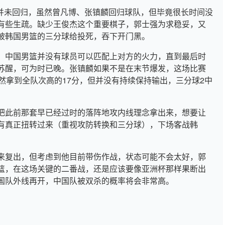
A并未回归，虽然曾凡博、张镇麟回归球队，但毕竟很长时间没
有些生疏。缺少王俊杰这个重要棋子，郭士强为求稳妥，又
被韩国男篮的三分球给投死，吞下开门黑。
，中国男篮并没有球员可以匹配上对方的火力，直到最后时
苏醒，可为时已晚。张镇麟如果不是在末节爆发，这场比赛
然拿到全队次高的17分，但并没有持续保持输出，三分球2中
。
把此前那套早已经过时的落阵地攻内线理念拿出来，想要让
有真正扭转过来（重视攻防转换和三分球），下场客战韩
来复出，但考虑到他目前带伤作战，状态可能不会太好，郭
篮，在这场关键的二番战，还是应该要像亚洲杯那样果断出
国队外线再开，中国队被双杀的概率将会非常高。