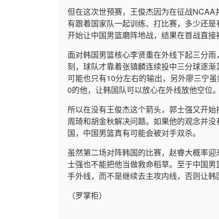
但在这次世预赛，王俊杰因为在征战NCA
有跟着国家队一起训练、打比赛，多少还是
开始让中国男篮磨阵地战，结果在首战直接
面对韩国男篮核心李贤重在外线下起三分雨
刻，球队才靠着张镇麟连续投中三分球逐渐
可能也只有10分左右的输出，另外廖三宁虽
0的他，让韩国队可以放心在外线放他空位
所以在没有王俊杰这个箭头，郭士强又开始
周琦和胡金秋解决问题。如果他的观念并没
国，中国男篮真有可能会被对手双杀。
虽然第二场对阵韩国的比赛，赵睿大概率迎
士强也不能把他当做救命稻草。至于中国男
手外线，而不是继续去主攻内线，否则让韩
（罗掌柜）