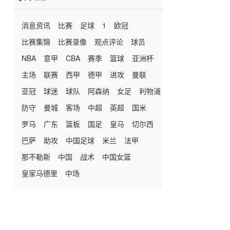
消息资讯
比赛
足球
1
欧冠
比赛集锦
比赛录像
观点评论
球员
NBA
意甲
CBA
赛季
篮球
亚洲杯
主场
联赛
西甲
德甲
进攻
曼联
亚冠
球迷
球队
阿森纳
女足
利物浦
防守
曼城
客场
中超
英超
国米
罗马
广东
篮板
国足
皇马
切尔西
巴萨
助攻
中国足球
米兰
法甲
那不勒斯
中国
战术
中国女篮
皇家马德里
中场