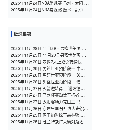
全场录像
2025年11月24日NBA常规赛 马刺 - 太阳 全
场录像
2025年11月24日NBA常规赛 魔术 - 凯尔特
人 全场录像
篮球集锦
2025年11月29日 11月29日男篮世美预 墨
西哥男篮85-92多米尼加男篮 全场集锦
2025年11月29日 11月29日男篮世美预 巴
哈马男篮75-111加拿大男篮 全场集锦
2025年11月29日 灰熊7人上双逆转送快船3
连败 小贾伦24分 小卡赛季新高39分
2025年11月28日 男篮世亚预阶段一 中国男
篮 - 韩国男篮 全场集锦
2025年11月28日 男篮世亚预阶段一 关岛男
篮 46 - 87 菲律宾男篮 全场集锦
2025年11月28日 男篮世亚预阶段一 澳大利
亚男篮 84 - 79 新西兰男篮 全场集锦
2025年11月27日 火箭逆转勇士 谢泼德生涯
新高31分 库里13中4&6失误&提前伤退
2025年11月27日 马刺杯赛淘汰开拓者 福克
斯37+6+8 阿夫迪亚37+8 杨瀚森1分钟1板
2025年11月27日 太阳客场力克国王 马威
21+17 布克19+7+6 威少19+8
2025年11月26日 东詹里99分！湖人击沉快
船取5连胜&晋级淘汰赛 末节双方冲突
2025年11月25日 国王加时擒下森林狼 德罗
赞33分 小萨缺战 爱德华兹43+7
2025年11月25日 杜兰特缺阵火箭射落太
阳！阿门28+7+8 小霍勒迪22分 狄龙29分