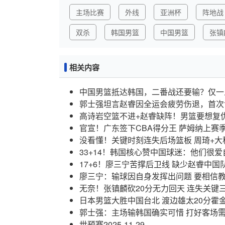
主场比赛
外线
亚洲杯
阵地战
双杀
韩国男篮
中国男篮
张镇
相关内容
中国男篮抵达韩国，二番战还要输？仅一
郭士强坦言赵睿因全运会疲劳伤退，首次
高诗岩空篮不进+赵睿缺阵！男篮要想复
官宣！广东签下CBA得分王 萨姆纳上赛季
没看懂！关键时刻连失后场篮板 周琦+大
33+14！韩国核心赞中国球迷：他们很
17+6！廖三宁苦撑后卫线 缺少赵睿中国
廖三宁：输球因自身发挥出问题 要相信
无奈！张镇麟砍20分无力回天 连失关键
日本男篮大胜中国台北 渡边雄太20分霍
郭士强：主场输韩国确实可惜 打好客场
世预赛
2025-11-29