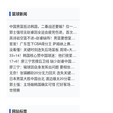
篮球新闻
中国男篮抵达韩国，二番战还要输？仅一人
能救郭士强，却为时已晚
郭士强坦言赵睿因全运会疲劳伤退，首次世
界杯预选赛对阵韩国将缺阵
高诗岩空篮不进+赵睿缺阵！男篮要想复仇
韩国急需孙铭徽回归？
官宣！广东签下CBA得分王 萨姆纳上赛季
场均36分
没看懂！关键时刻连失后场篮板 周琦+大秋
未发挥优势
33+14！韩国核心赞中国球迷：他们很爱自
己的主队
17+6！廖三宁苦撑后卫线 缺少赵睿中国队
进攻哑火
廖三宁：输球因自身发挥出问题 要相信教
练组
无奈！张镇麟砍20分无力回天 连失关键三
分留遗憾
日本男篮大胜中国台北 渡边雄太20分霍金
斯准三双
郭士强：主场输韩国确实可惜 打好客场需
注意两点
世预赛
网站标签