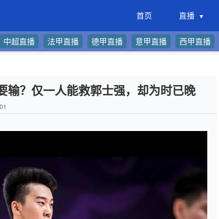
首页
直播
中超直播
法甲直播
德甲直播
意甲直播
西甲直播
要输？仅一人能救郭士强，却为时已晚
01