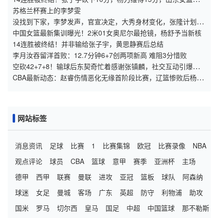
败广东
苏格兰杯赛上的李梦雯
没找到下家，李梦发声，官宣决定，大秀身材变化，张隆计划落
空
中国女篮最新集训曝光！2米01女奥尼尔最抢镜，杨舒予当新核
14连胜被终结！并非输给张子宇，黄思静赛后总结
李月汝吞留洋首败：12.7分钟6+7创两项新高 难阻3分惜败
空砍42+7+8！输球后东契奇忙着感谢张镇麟，社交互动引爆网
络！
CBA最新动态：赵睿伤情恶化无缘首阶段比赛，辽篮惨败后杨鸣
帅位危机加剧
网站标签
消息资讯
足球
比赛
1
比赛集锦
欧冠
比赛录像
NBA
观点评论
球员
CBA
篮球
意甲
赛季
亚洲杯
主场
德甲
西甲
联赛
曼联
进攻
亚冠
篮板
球队
阿森纳
球迷
女足
曼城
客场
广东
英超
防守
利物浦
助攻
国米
罗马
切尔西
皇马
国足
中超
中国篮球
那不勒斯