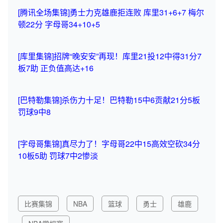
[腾讯全场集锦]勇士力克雄鹿拒连败 库里31+6+7 梅尔
顿22分 字母哥34+10+5
[库里集锦]招牌“晚安安”再现！库里21投12中得31分7
板7助 正负值高达+16
[巴特勒集锦]杀伤力十足！巴特勒15中6贡献21分5板
罚球9中8
[字母哥集锦]真尽力了！字母哥22中15高效空砍34分
10板5助 罚球7中2惨淡
比赛集锦
NBA
篮球
勇士
雄鹿