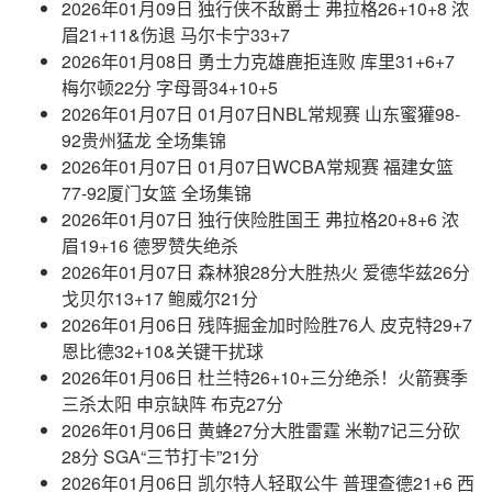
2026年01月09日 独行侠不敌爵士 弗拉格26+10+8 浓
眉21+11&伤退 马尔卡宁33+7
2026年01月08日 勇士力克雄鹿拒连败 库里31+6+7
梅尔顿22分 字母哥34+10+5
2026年01月07日 01月07日NBL常规赛 山东蜜獾98-
92贵州猛龙 全场集锦
2026年01月07日 01月07日WCBA常规赛 福建女篮
77-92厦门女篮 全场集锦
2026年01月07日 独行侠险胜国王 弗拉格20+8+6 浓
眉19+16 德罗赞失绝杀
2026年01月07日 森林狼28分大胜热火 爱德华兹26分
戈贝尔13+17 鲍威尔21分
2026年01月06日 残阵掘金加时险胜76人 皮克特29+7
恩比德32+10&关键干扰球
2026年01月06日 杜兰特26+10+三分绝杀！火箭赛季
三杀太阳 申京缺阵 布克27分
2026年01月06日 黄蜂27分大胜雷霆 米勒7记三分砍
28分 SGA“三节打卡”21分
2026年01月06日 凯尔特人轻取公牛 普理查德21+6 西