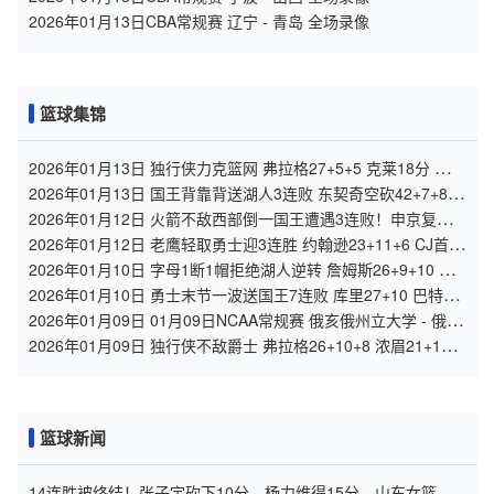
2026年01月13日CBA常规赛 辽宁 - 青岛 全场录像
篮球集锦
2026年01月13日 独行侠力克篮网 弗拉格27+5+5 克莱18分 小波
特28+9
2026年01月13日 国王背靠背送湖人3连败 东契奇空砍42+7+8+4
断 威少22+5+7
2026年01月12日 火箭不敌西部倒一国王遭遇3连败！申京复出
19+9 阿门31+13+6
2026年01月12日 老鹰轻取勇士迎3连胜 约翰逊23+11+6 CJ首秀
12分 库里31+5
2026年01月10日 字母1断1帽拒绝湖人逆转 詹姆斯26+9+10 东
契奇25中8&致命6犯
2026年01月10日 勇士末节一波送国王7连败 库里27+10 巴特勒
15分 德罗赞24分
2026年01月09日 01月09日NCAA常规赛 俄亥俄州立大学 - 俄勒
冈大学 集锦
2026年01月09日 独行侠不敌爵士 弗拉格26+10+8 浓眉21+11&
伤退 马尔卡宁33+7
篮球新闻
14连胜被终结！张子宇砍下10分，杨力维得15分，山东女篮击