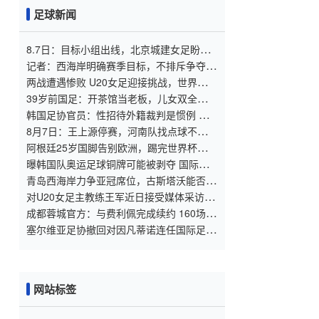
足球新闻
8.7日：目标小组出线，北京城建女足盼把
亚冠比赛带回北京
记者：西海岸明确赛季目标，不排斥争夺
2027
两战遭遇惨败 U20女足迎接挑战，世界杯出
线压力重重
39岁前国足：开茶馆当老板，儿女双全已财
富自由，妻子还是黄圣依朋友
韩国足协官员：性招待外籍裁判是惯例 这
样他们才能吹好哨
8月7日：王上源停赛，河南队找点球不灵
了，马拉尼昂不会射门，郑智剑指亚冠名额
阿根廷25岁国脚告别欧洲，踢完世界杯即转
会！正值巅峰回归阿超
曝韩国队奥运足球铜牌可能被剥夺 国际足
联处罚时效已过
青岛西海岸力争亚冠席位，古斯塔沃能否提
升表现？
对U20女足主教练王军近日接受媒体采访对
话的解读
成都蓉城官方：与费利佩完成续约 160场84
球队史最佳射手
塞尔维亚足协撤回对因凡蒂诺连任国际足联
主席的支持
网站标签