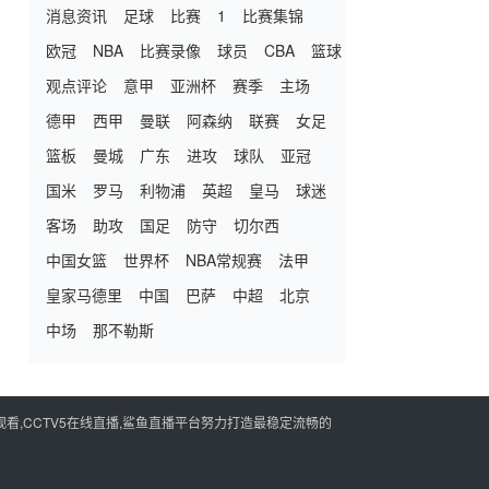
消息资讯
足球
比赛
1
比赛集锦
欧冠
NBA
比赛录像
球员
CBA
篮球
观点评论
意甲
亚洲杯
赛季
主场
德甲
西甲
曼联
阿森纳
联赛
女足
篮板
曼城
广东
进攻
球队
亚冠
国米
罗马
利物浦
英超
皇马
球迷
客场
助攻
国足
防守
切尔西
中国女篮
世界杯
NBA常规赛
法甲
皇家马德里
中国
巴萨
中超
北京
中场
那不勒斯
看,CCTV5在线直播,鲨鱼直播平台努力打造最稳定流畅的