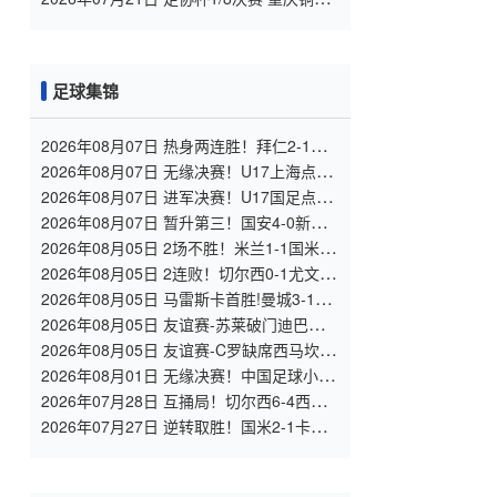
龙 VS 青岛西海岸 全场录像
足球集锦
2026年08月07日 热身两连胜！拜仁2-1维
拉 金玟哉戈麦斯破门迪亚斯替补建功
2026年08月07日 无缘决赛！U17上海点球
3-4枪手U17 李秋甫、李文博失点王启戎扑
2026年08月07日 进军决赛！U17国足点球
点
3-1河床U17将战阿森纳 江宇涵替补两扑点
2026年08月07日 暂升第三！国安4-0新鹏
城7轮不败 张玉宁传射达万双响法比奥破门
2026年08月05日 2场不胜！米兰1-1国米 迪
马尔科破门 恩昆库造点+点射拉莫斯登场
2026年08月05日 2连败！切尔西0-1尤文 热
格罗瓦世界波制胜穆德里克时隔614天复出
2026年08月05日 马雷斯卡首胜!曼城3-1K
联赛全明星 赖因德斯努里破门塞梅尼奥助
2026年08月05日 友谊赛-苏莱破门迪巴拉助
攻
攻 罗马4-1纽波特郡
2026年08月05日 友谊赛-C罗缺席西马坎送
点 胜利0-2不敌阿尔梅里亚
2026年08月01日 无缘决赛！中国足球小将
红队0-2亚洲明星联，后者决赛战杭州足管
2026年07月28日 互捅局！切尔西6-4西悉
尼漫步者 佩德罗替补3射1传阿隆索开门红
2026年07月27日 逆转取胜！国米2-1卡尔
斯鲁厄 迪乌夫绝杀+双响+世界波破门