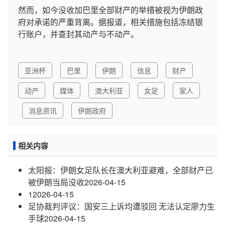
然而，如今没收加巴里全部财产的举措被视为伊朗政
府对承诺的严重背离。据报道，相关措施包括冻结银
行账户，并查封其动产与不动产。
亚洲杯
巴里
伊朗
信息
财产
动产
媒体
澳大利亚
女足
家人
消息资讯
伊朗政府
相关内容
太阳报：伊朗女足队长在澳大利亚避难，全部财产已
被伊朗当局没收
2026-04-15
1
2026-04-15
足协裁判评议：国安三上诉均遭驳回 无法认定廖力生
手球
2026-04-15