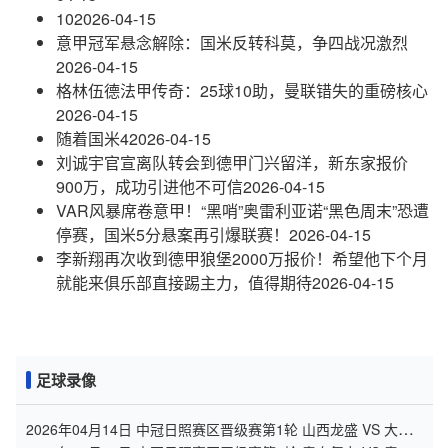
10
2026-04-15
意甲冠军悬念解除：国米反转科莫，争四战况激烈
2026-04-15
格林伍德法甲传奇：25球10助，曼联错失的重磅核心
2026-04-15
随着国米4
2026-04-15
刘诚宇官宣离队转会到德甲门兴留洋，新东家报价
900万，成功引进他不可信
2026-04-15
VAR风暴席卷意甲！“黑哨”奥雷利亚诺“黑色周末”恐遭
停赛，国米5分悬案再引爆联赛！
2026-04-15
李新翔再次收到德甲狼堡2000万报价！希望他下个月
就能来俱乐部直接踢主力，值得期待
2026-04-15
足球录像
2026年04月14日 中冠日照赛区晋级赛第1轮 山西龙盛 VS 大连
聚惺晟恒 全场录像