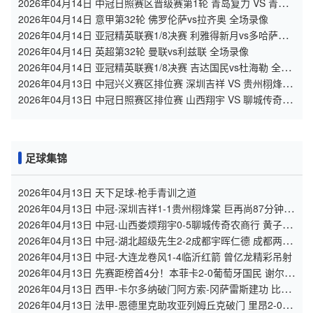
2026年04月14日 中冠日照赛区晋级赛第1轮 青岛复力 VS 青岛
追风少年 全场录像
2026年04月14日 意甲第32轮 佛罗伦萨vs拉齐奥 全场录像
2026年04月14日 亚冠精英联赛1/8决赛 利雅得新月vs多哈萨德
全场录像
2026年04月14日 英超第32轮 曼联vs利兹联 全场录像
2026年04月14日 亚冠精英联赛1/8决赛 吉达国民vs杜海勒 全场
录像
2026年04月13日 中冠兴义赛区排位赛 深圳吉祥 VS 贵州栩烽棠
全场录像
2026年04月13日 中冠日照赛区排位赛 山西翔宇 VS 聊城传奇 全
场录像
足球集锦
2026年04月13日 天下足球-枪手青训之道
2026年04月13日 中冠-深圳吉祥1-1贵州栩烽棠 巨再尚87分钟扳
平
2026年04月13日 中冠-山西娄烦翔宇0-5聊城传奇农商行 黄子问
梅开二度
2026年04月13日 中冠-湖北超级先生2-2成都宇晖仁德 成都两度
被扳平
2026年04月13日 中冠-大连龙卷风1-4临沂红箭 曾亿龙精彩吊射
2026年04月13日 先赛距榜首4分！本菲卡2-0葡萄牙国民 谢尔德
鲁普闪击+造点
2026年04月13日 西甲-卡尔多纳破门阿方索-冈萨雷斯建功 比利
亚雷亚尔2-1毕尔巴鄂
2026年04月13日 法甲-恩德里克助攻亚列姆丘克破门 里昂2-0洛