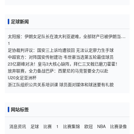
里昂
足球新闻
太阳报：伊朗女足队长在澳大利亚避难，全部财产已被伊朗当局
没收
1
足协裁判评议：国安三上诉均遭驳回 无法认定廖力生手球
中超官方：对阵国安传射建功 韦世豪当选第五轮最佳球员
23亿巅峰对决！皇马3大核心缺阵，拜仁三叉戟已磨刀霍霍！
放弃联赛，全力备战巴萨：西蒙尼的马竞誓要全力以赴
U20女足亚洲杯
浙江队组织公共关系培训课 球员面对媒体和球迷要有礼貌
网站标签
消息资讯
足球
比赛
1
比赛集锦
欧冠
NBA
比赛录像