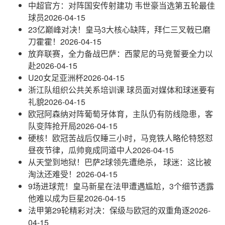
中超官方：对阵国安传射建功 韦世豪当选第五轮最佳
球员
2026-04-15
23亿巅峰对决！皇马3大核心缺阵，拜仁三叉戟已磨
刀霍霍！
2026-04-15
放弃联赛，全力备战巴萨：西蒙尼的马竞誓要全力以
赴
2026-04-15
U20女足亚洲杯
2026-04-15
浙江队组织公共关系培训课 球员面对媒体和球迷要有
礼貌
2026-04-15
欧冠阿森纳对阵葡萄牙体育，主队仍有防线隐患，客
队变阵抢开局
2026-04-15
硬核！欧冠苦战后仅睡三小时，马竞铁人略伦特怒怼
昼夜节律，瓜帅竟成同道中人
2026-04-15
从天堂到地狱！巴萨2球领先遭绝杀， 球迷：这比被
淘汰还难受！
2026-04-15
9场进球荒！皇马新星在法甲遭遇尴尬，3个细节透露
他难以成为巨星
2026-04-15
法甲第29轮精彩对决：保级与欧冠的双重角逐
2026-
04-15