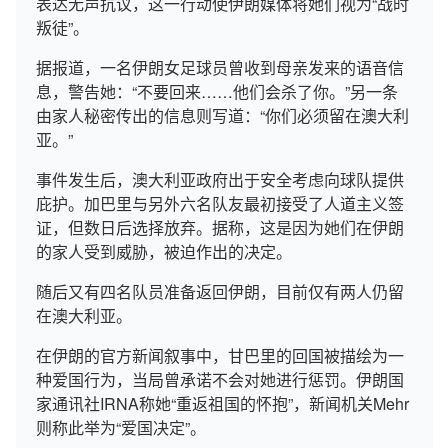
表达无声抗议，这一行动使伊朗媒体将她们视为“战时
叛徒”。
据报道，一名伊朗女足球员曾收到母亲发来的语音信
息，警告她：“不要回来……他们会杀了你。”另一条
由家人秘密传出的信息则写道：“你们必须留在澳大利
亚。”
事件发生后，澳大利亚政府出于安全考虑向球队提供
庇护。加巴里与另外六名队友最初接受了人道主义签
证，但数日后选择放弃。据称，这是因为她们在伊朗
的家人受到威胁，被迫作出的决定。
随后又有四名队员准备返回伊朗，目前仅有两人仍留
在澳大利亚。
在伊朗的官方新闻叙事中，甘巴里的回国被描绘为一
种爱国行为，当局曾承诺不会对她进行惩罚。伊朗国
家通讯社IRNA称她“重返祖国的怀抱”，新闻机关Mehr
则称此举为“爱国决定”。