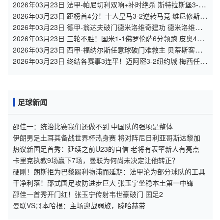
2026年03月23日 法甲-帕尼切利双响+补时绝杀 斯特拉斯堡3-2
逆转斯特拉斯堡
2026年03月23日 距榜首4分！十人皇马3-2逆转马竞 维尼修斯双
响巴尔韦德破门+直红
2026年03月23日 德甲-翁达夫破门德米洛维奇建功 德米洛维奇
客场5-2奥格斯堡
2026年03月23日 三轮不胜！国米1-1佛罗伦萨6分领跑 皮奥40秒
闪击巴雷拉进球被吹
2026年03月23日 西甲-福纳尔斯任意球破门难救主 贝蒂斯客场
1-2毕尔巴鄂
2026年03月23日 终结各赛事3连平！迈阿密3-2纽约城 梅西任意
球破门+两度中框
足球新闻
邵佳一：统治比赛我们还做不到 中国队的强项是整体
伊朗男足土耳其备战世界杯热身赛 将对阵尼日利亚哥斯达黎加
热议新国足首秀：延续之前U23的自信 老将有表率新人有亮点
卡里克执教9场赢下7场，曼联为何尚未决定让他转正？
硬刚！朗斯拒为巴黎踢利物浦而延期：法甲沦为部分球队的工具
干净利落！邵式国足攻防进步巨大 张玉宁坐稳本土第一中锋
邵佳一首秀开门红！张玉宁传射韦世豪破门 国足2
曼联VS哥本哈根：主场迎战弱旅，滕哈赫带