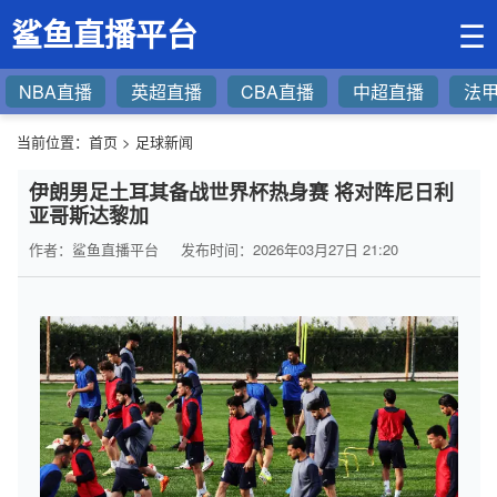
鲨鱼直播平台
☰
NBA直播
英超直播
CBA直播
中超直播
法
当前位置：
首页
>
足球新闻
伊朗男足土耳其备战世界杯热身赛 将对阵尼日利
亚哥斯达黎加
作者：鲨鱼直播平台
发布时间：2026年03月27日 21:20