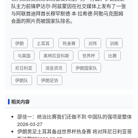
队主力前锋萨达尔-阿兹蒙因在社交媒体上发布了一张
与阿联酋迪拜酋长穆罕默德·本·拉希德·阿勒马克图姆
会面的照片而被国家队除名。
伊朗
土耳其
热身赛
对阵
训练
与美国
奥林匹亚科斯
世界杯
比赛
尼日利亚
消息资讯
伊朗国家队
伊朗队
伊朗足协
相关内容
邵佳一：统治比赛我们还做不到 中国队的强项是整体
2026-03-27
伊朗男足土耳其备战世界杯热身赛 将对阵尼日利亚哥