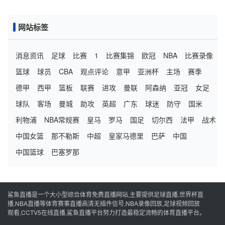
网站标签
消息资讯
足球
比赛
1
比赛集锦
欧冠
NBA
比赛录像
篮球
球员
CBA
观点评论
意甲
亚洲杯
主场
赛季
德甲
西甲
篮板
联赛
进攻
曼联
阿森纳
亚冠
女足
球队
客场
曼城
助攻
英超
广东
球迷
防守
国米
利物浦
NBA常规赛
皇马
罗马
国足
切尔西
法甲
战术
中国女篮
那不勒斯
中超
皇家马德里
巴萨
中国
中国篮球
巴塞罗那
鲨鱼直播是一个大小型综合体育免费直播网站,主要提供足球直播,世界杯直
播,NBA直播等体育赛事直播高清无插件信号,NBA录像回放,足球视频回放
观看,CCTV5在线直播,鲨鱼直播平台努力打造最稳定流畅的体育直播平台。