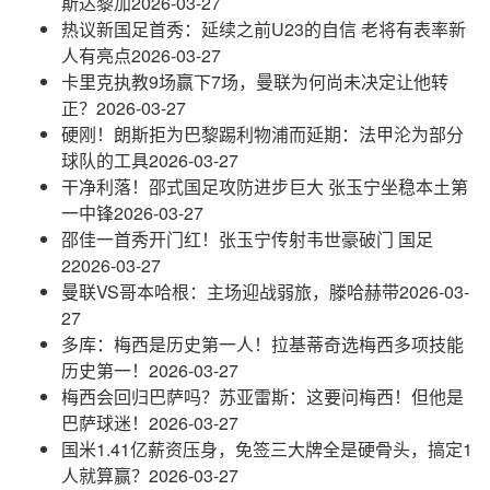
斯达黎加
2026-03-27
热议新国足首秀：延续之前U23的自信 老将有表率新
人有亮点
2026-03-27
卡里克执教9场赢下7场，曼联为何尚未决定让他转
正？
2026-03-27
硬刚！朗斯拒为巴黎踢利物浦而延期：法甲沦为部分
球队的工具
2026-03-27
干净利落！邵式国足攻防进步巨大 张玉宁坐稳本土第
一中锋
2026-03-27
邵佳一首秀开门红！张玉宁传射韦世豪破门 国足
2
2026-03-27
曼联VS哥本哈根：主场迎战弱旅，滕哈赫带
2026-03-
27
多库：梅西是历史第一人！拉基蒂奇选梅西多项技能
历史第一！
2026-03-27
梅西会回归巴萨吗？苏亚雷斯：这要问梅西！但他是
巴萨球迷！
2026-03-27
国米1.41亿薪资压身，免签三大牌全是硬骨头，搞定1
人就算赢？
2026-03-27