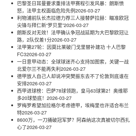
巴黎圣日耳曼要求重排法甲赛程引发风暴：朗斯愤
怒，法甲主权面临危险先例
2026-03-27
利物浦前队长杰拉德力荐三人接替萨拉赫：瞄准欧冠
尖锋与拜仁新“罗贝里”
2026-03-27
朗斯反对无效！法甲确认争冠战延期为大巴黎欧冠让
路，2队仅差1分
2026-03-27
法甲第27轮：因莫比莱破门戈里替补建功 十人巴黎
FC3
2026-03-27
一日意甲动态：全球球迷齐心支持加图索，关键一战
北爱尔兰不能再失利
2026-03-27
德甲放人自己人却说冲突樊振东去不了伦敦到底谁在
安排
2026-03-27
西甲进球榜：巴萨78球领跑，皇马63球第2！奥维耶
多20球垫底！
2026-03-27
罗梅罗希望加拉格尔考虑德甲，埃梅里也许适合布兰
特
2026-03-27
8600万，一刀捅破冠军梦？阿森纳这次真被切尔西扎
心了
2026-03-27