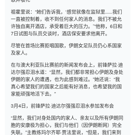
祖霍里说：“她们告诉我，‘感觉就像在监狱里......我们
一直被控制着，收不到任何家人的消息。我们不被允
许独自离开酒店，承受着巨大的压力。’”他称，6日和
7日试图与队员交谈时，酒店保安要求他离开。
尽管在首场比赛拒唱国歌，伊朗女足队员仍心系国家
及家人。
在与澳大利亚队比赛前的新闻发布会上，前锋萨拉·迪
达尔强忍泪水道：“显然，我们都非常担心伊朗及身处
伊朗的家人的遭遇，也为此感到难过。”她还说：“我
真心希望我们的国家之后能有好消息，也希望我的国
家能顽强地活下去。”
3月4日，前锋萨拉·迪达尔强强忍泪水参加发布会
“显然，我们对身处国内的家人、亲友以及所有伊朗同
胞的安康极为担心，我们与他们（因伊朗断网）完全
失联。”主教练玛尔齐耶·贾法里说，“但是，我们来到