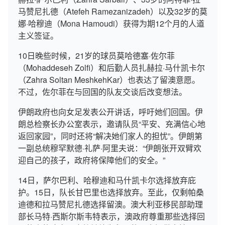
马赞尼扎德（Atefeh Ramezanizadeh）以及32岁的莫
娜·哈穆迪（Mona Hamoudi）获得为期12个月的人道
主义签证。
10日晚些时候，21岁的球员莫哈德塞·佐尔菲
（Mohaddeseh Zolfi）和后勤人员扎赫拉·马什凯卡尔
（Zahra Soltan MeshkehKar）也表达了留澳意愿。
不过，佐尔菲在与回国的队友交谈后改变想法。
伊朗政府也向女足发表公开讲话，呼吁她们回国。伊
朗总检察长办公室表示，邀请队员“平安、充满信心地
返回家园”，同时还将“解决她们家人的担忧”。伊朗第
一副总统穆罕默德·礼萨·阿里夫说：“伊朗张开双臂欢
迎自己的孩子，政府将保障他们的安全。”
14日，萨尔巴利、哈穆迪和马什凯卡尔选择放弃庇
护。15日，队长甘巴里也选择放弃。至此，仅剩帕桑
迪德和拉马赞尼扎德选择留澳。澳大利亚移民部助理
部长马特·西斯尔斯韦特表示，澳政府尊重那些选择回