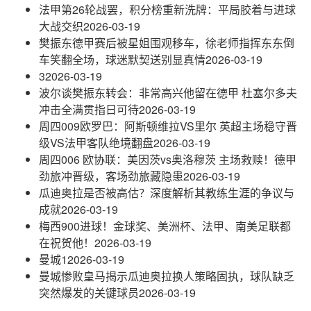
法甲第26轮战罢，积分榜重新洗牌：平局胶着与进球
大战交织
2026-03-19
樊振东德甲赛后被星姐围观移车，徐老师指挥东东倒
车笑翻全场，球迷默契送别显真情
2026-03-19
3
2026-03-19
波尔谈樊振东转会：非常高兴他留在德甲 杜塞尔多夫
冲击全满贯指日可待
2026-03-19
周四009欧罗巴：阿斯顿维拉VS里尔 英超主场稳守晋
级VS法甲客队绝境翻盘
2026-03-19
周四006 欧协联：美因茨vs奥洛穆茨 主场救赎！德甲
劲旅冲晋级，客场劲旅藏隐患
2026-03-19
瓜迪奥拉是否被高估？深度解析其教练生涯的争议与
成就
2026-03-19
梅西900进球！金球奖、美洲杯、法甲、南美足联都
在祝贺他！
2026-03-19
曼城1
2026-03-19
曼城惨败皇马揭示瓜迪奥拉换人策略固执，球队缺乏
突然爆发的关键球员
2026-03-19