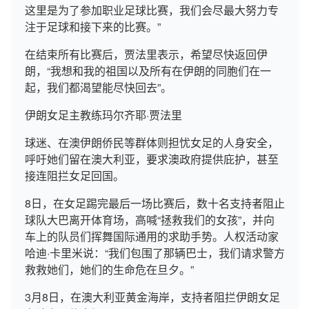
这里是为了参加职业足球比赛，我们会尽最大努力专
注于足球和接下来的比赛。”
在结束所有比赛后，贾法里表示，希望尽快返回伊
朗，“我想和我的祖国以及所有在伊朗的同胞们在一
起，我们都渴望能尽快回去”。
伊朗女足主教练玛尔齐耶·贾法里
球迷、在澳伊朗侨民等群体则担忧女足的人身安全，
呼吁她们留在澳大利亚，要求澳政府提供庇护，甚至
接连阻拦女足回国。
8日，在女足踢完最后一场比赛后，数十名支持者阻止
球队大巴离开体育场，高喊“拯救我们的女孩”，并向
车上的队员们挥舞国际通用的求助手势。人权活动家
哈迪·卡里米说：“我们包围了那辆巴士，我们请求警方
救救她们，她们的生命危在旦夕。”
3月8日，在澳大利亚黄金海岸，支持者阻拦伊朗女足