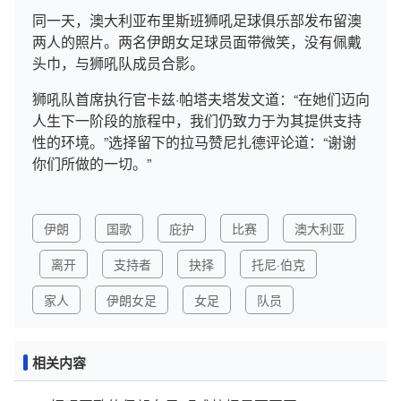
同一天，澳大利亚布里斯班狮吼足球俱乐部发布留澳
两人的照片。两名伊朗女足球员面带微笑，没有佩戴
头巾，与狮吼队成员合影。
狮吼队首席执行官卡兹·帕塔夫塔发文道：“在她们迈向
人生下一阶段的旅程中，我们仍致力于为其提供支持
性的环境。”选择留下的拉马赞尼扎德评论道：“谢谢
你们所做的一切。”
伊朗
国歌
庇护
比赛
澳大利亚
离开
支持者
抉择
托尼·伯克
家人
伊朗女足
女足
队员
相关内容