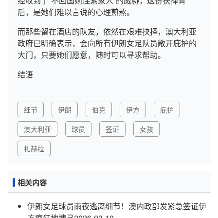
经收到了“不回国则连累家人”的威胁，这份抉择背
后，是她们难以言说的心理煎熬。
而那些留在酒店的队友，依然在艰难抉择，澳大利亚
政府已明确表示，会向所有伊朗女足队员敞开庇护的
大门，只要她们愿意，随时可以寻求帮助。
结语
细节
伊朗
伯克
伊方
庇护
澳大利亚
球员
签证
女孩
扎赫拉
相关内容
伊朗女足球员雨夜逃离细节！澳内政部发紧急签证伊
方疯狂地搜寻
2026-03-10