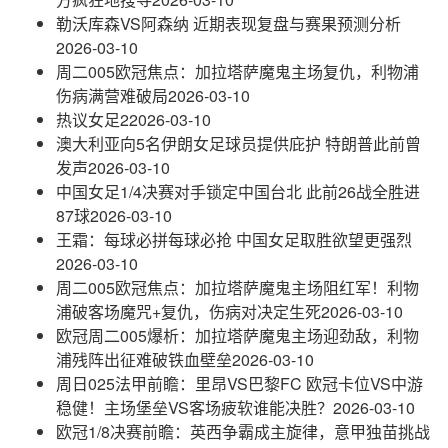
勒沃库森VS阿森纳 近期表现复盘与赛果预测分析
2026-03-10
周二005欧冠焦点：加拉塔萨魔鬼主场复仇，利物浦
伤病满营难破局
2026-03-10
热议女足2
2026-03-10
澳大利亚向5名伊朗女足球员提供庇护 特朗普此前曾
发声
2026-03-10
中国女足1/4决赛对手锁定中国台北 此前26战全胜进
87球
2026-03-10
王霜：每球必拼每球必抢 中国女足取胜欲望更强烈
2026-03-10
周二005欧冠焦点：加拉塔萨魔鬼主场阻红军！利物
浦破客场魔咒+复仇，伤病对决定生死
2026-03-10
欧冠周二005爆析：加拉塔萨魔鬼主场迎劲敌，利物
浦残阵出征难破铁血壁垒
2026-03-10
周日025法甲前瞻：里昂VS巴黎FC 欧冠卡位VS中游
稳健！主场堡垒VS客场疲软谁能决胜？
2026-03-10
欧冠1/8决赛前瞻：英西争霸成主旋律，意甲独苗挑战