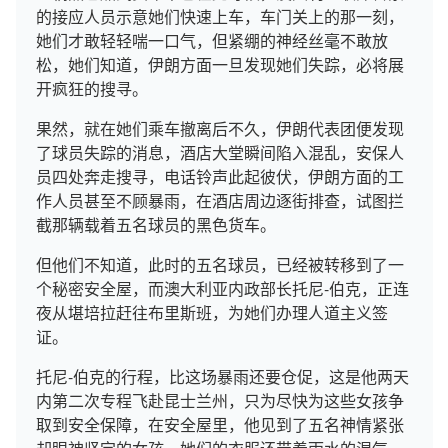
的接应人员示意她们快速上车，车门关上的那一刻，
她们才敢轻轻喘一口气，但紧绷的神经丝毫不敢放
松，她们知道，伊朗方面一旦发现她们失踪，必将展
开疯狂的搜寻。
果然，就在她们乘车撤离后不久，伊朗代表团便发现
了球员失踪的消息，酒店大堂瞬间陷入混乱，安保人
员四处奔走搜寻，电话铃声此起彼伏，伊朗方面的工
作人员甚至不顾暴雨，在酒店周边逐街排查，试图拦
截那辆载着五名球员的黑色货车。
但他们不知道，此时的五名球员，已经被转移到了一
个秘密安全屋，而澳大利亚内政部长托尼-伯克，正连
夜从堪培拉赶往布里斯班，为她们办理人道主义签
证。
托尼-伯克的行程，比这场暴雨还要仓促，这是他两天
内第二次专程飞赴昆士兰州，只为尽快为这些女孩争
取到安全保障，在安全屋里，他见到了五名神情紧张