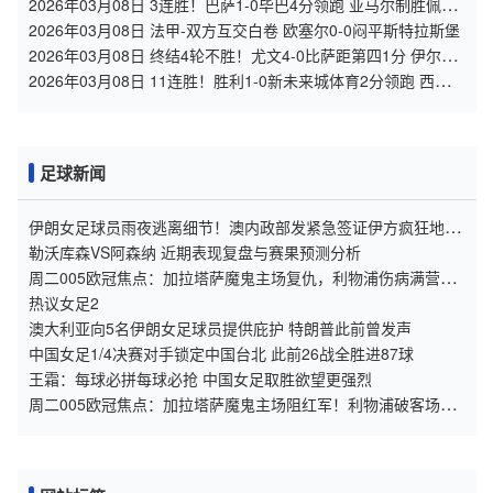
2026年03月08日 3连胜！巴萨1-0毕巴4分领跑 亚马尔制胜佩德
里助攻
2026年03月08日 法甲-双方互交白卷 欧塞尔0-0闷平斯特拉斯堡
2026年03月08日 终结4轮不胜！尤文4-0比萨距第四1分 伊尔迪
兹传射图拉姆建功
2026年03月08日 11连胜！胜利1-0新未来城体育2分领跑 西马坎
补时绝杀C罗伤缺
足球新闻
伊朗女足球员雨夜逃离细节！澳内政部发紧急签证伊方疯狂地搜
寻
勒沃库森VS阿森纳 近期表现复盘与赛果预测分析
周二005欧冠焦点：加拉塔萨魔鬼主场复仇，利物浦伤病满营难
破局
热议女足2
澳大利亚向5名伊朗女足球员提供庇护 特朗普此前曾发声
中国女足1/4决赛对手锁定中国台北 此前26战全胜进87球
王霜：每球必拼每球必抢 中国女足取胜欲望更强烈
周二005欧冠焦点：加拉塔萨魔鬼主场阻红军！利物浦破客场魔
咒+复仇，伤病对决定生死