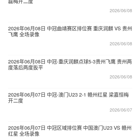
磊梅开二度
2026/06/08
2026年06月08日 中冠曲靖赛区排位赛 重庆润麒 VS 贵州
飞鹰 全场录像
2026/06/08
2026年06月08日 中冠-重庆润麒点球5-3贵州飞鹰 贵州两
度落后两度扳平
2026/06/08
2026年06月07日 中冠-澳门U23 2-1 赣州红星 梁嘉恒梅
开二度
2026/06/07
2026年06月07日 中冠区域排位赛 中国澳门U23 VS 赣州
红星 全场录像