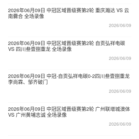
2026年06月09日 中冠区域晋级赛第2轮 重庆瀚达 VS 云
南爨合 全场录像
2026/06/09
2026年06月09日 中冠区域晋级赛第2轮 自贡弘祥电碳
VS 四川叁壹捌重龙 全场录像
2026/06/09
2026年06月09日 中冠-自贡弘祥电碳0-2四川叁壹捌重龙
李尚霖、邹齐破门
2026/06/09
2026年06月09日 中冠区域晋级赛第2轮 广州联增城澳体
VS 广州黄埔志诚 全场录像
2026/06/09