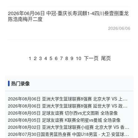
2026年06月06日 中冠-重庆长寿润麒1-4四川叁壹捌重龙
陈浩南梅开二度
2026/06/06
1
2
3
4
5
6
7
8
9
10
下一页
尾页
热门录像
2026年08月06日 亚洲大学生篮球联赛8强赛 北京大学 VS 上海
交通大学 全场录像
2026年08月06日 亚洲大学生篮球联赛8强赛 延世大学 VS 政治
大学 全场录像
2026年08月05日 足球友谊赛 切尔西vs尤文图斯 全场录像
2026年08月05日 足球友谊赛 K联赛全明星vs曼城 全场录像
2026年08月02日 亚洲大学生篮球联赛小组赛 北京大学 VS 香港
中文大学 全场录像
2026年07月30日国青男篮热身赛 中国U18男篮 - 大卫·安篮球学