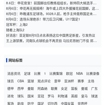
8.6日：申花官宣！前国脚出任教练组组长，新帅四大候选浮
出，于汉超救火？
8月6日：申花再无摇摇椅！海牛或上四大外援摧花前国脚，这套
阵容踢中甲都困难
8月6日：昨晚浦东足球场，9328人前，枪手主帅竟称国足未来
是他
8月6日：连场头球绝杀！带刀后卫闪耀，U17国足1
冠军杯：上海2
随着上海队2
好消息！亚足联8月5日点名表扬这位中国男足新星，引发热议
王上源禁赛，河南队点球机会不再灵验 马拉尼昂射门不佳 郑智
目标亚冠资格
网站标签
消息资讯
足球
比赛
1
比赛集锦
欧冠
NBA
比赛录像
球员
CBA
篮球
观点评论
意甲
亚洲杯
赛季
主场
德甲
西甲
曼联
阿森纳
联赛
女足
篮板
曼城
广东
进攻
球队
国米
亚冠
罗马
利物浦
英超
皇马
球迷
客场
助攻
防守
国足
切尔西
中国女篮
世界杯