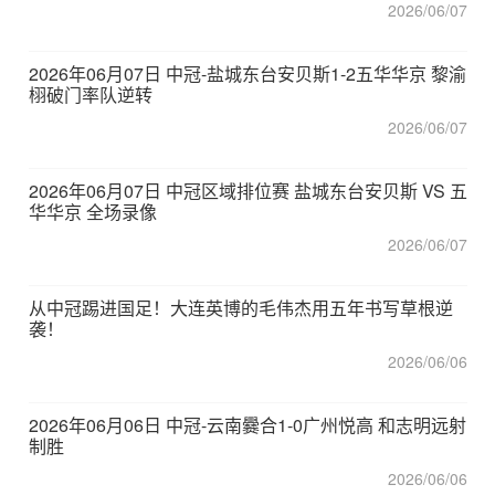
2026/06/07
2026年06月07日 中冠-盐城东台安贝斯1-2五华华京 黎渝
栩破门率队逆转
2026/06/07
2026年06月07日 中冠区域排位赛 盐城东台安贝斯 VS 五
华华京 全场录像
2026/06/07
从中冠踢进国足！大连英博的毛伟杰用五年书写草根逆
袭！
2026/06/06
2026年06月06日 中冠-云南爨合1-0广州悦高 和志明远射
制胜
2026/06/06