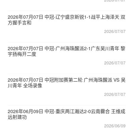
2026年07月07日 中冠-辽宁盛京新锐1-1战平上海泽天 双
方握手言和
2026/07/07
2026年07月07日 中冠-广州海珠醒派2-1广东吴川青年 黎
宇扬梅开二度
2026/07/07
2026年07月07日 中冠附加赛第二轮 广州海珠醒派 VS 吴
川青年 全场录像
2026/07/07
2026年06月09日 中冠-重庆两江瀚达2-0云南爨合 王维成
远射建功
2026/06/09