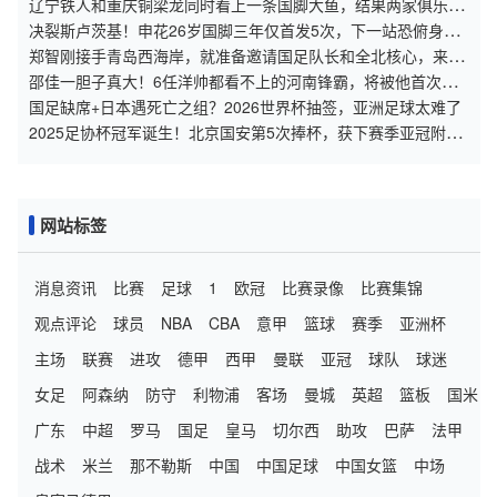
辽宁铁人和重庆铜梁龙同时看上一条国脚大鱼，结果两家俱乐部
都没有得手，被云南玉昆捡漏引进
决裂斯卢茨基！申花26岁国脚三年仅首发5次，下一站恐俯身中
甲！
郑智刚接手青岛西海岸，就准备邀请国足队长和全北核心，来挑
大梁
邵佳一胆子真大！6任洋帅都看不上的河南锋霸，将被他首次招
进国足
国足缺席+日本遇死亡之组？2026世界杯抽签，亚洲足球太难了
2025足协杯冠军诞生！北京国安第5次捧杯，获下赛季亚冠附加
赛资格
网站标签
消息资讯
比赛
足球
1
欧冠
比赛录像
比赛集锦
观点评论
球员
NBA
CBA
意甲
篮球
赛季
亚洲杯
主场
联赛
进攻
德甲
西甲
曼联
亚冠
球队
球迷
女足
阿森纳
防守
利物浦
客场
曼城
英超
篮板
国米
广东
中超
罗马
国足
皇马
切尔西
助攻
巴萨
法甲
战术
米兰
那不勒斯
中国
中国足球
中国女篮
中场