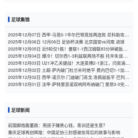
足球集锦
2025年12月07日 西甲-马竞0-1毕尔巴鄂竞技两连败 尼科助攻贝
伦格尔破门制胜
2025年12月06日 12月06日 足协杯决赛 北京国安vs河南 进球
2025年12月05日 近5轮仅1胜！曼联1-1西汉姆联83分钟被扳平
达洛特破门库尼亚复出
2025年12月04日 爆冷！切尔西1-3利兹联两场不胜 托辛失误送
礼帕尔默复出
2025年12月03日 U21冲乙关键战！大连英博2-1浙江，闫奕涵任
意球绝杀、王钰栋驰援
2025年12月02日 土超-萨内破门杜兰补时绝平 费内巴切1-1加拉
塔萨雷
2025年12月02日 西甲-诺贝尔·门迪破门迭戈·洛佩兹扳平 巴列卡
诺1-1瓦伦西亚
2025年12月01日 法甲-萨特里亚诺双响阿布纳破门 里昂3-0完胜
十人南特
足球新闻
前国脚炮轰董路：用孩子赚黑心钱，青训还是生意？
重庆足球再创辉煌：中国足协三封感谢信背后的故事与影响