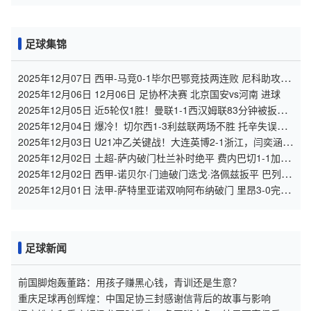
足球集锦
2025年12月07日 西甲-马竞0-1毕尔巴鄂竞技两连败 尼科助攻贝
伦格尔破门制胜
2025年12月06日 12月06日 足协杯决赛 北京国安vs河南 进球
2025年12月05日 近5轮仅1胜！曼联1-1西汉姆联83分钟被扳平
达洛特破门库尼亚复出
2025年12月04日 爆冷！切尔西1-3利兹联两场不胜 托辛失误送
礼帕尔默复出
2025年12月03日 U21冲乙关键战！大连英博2-1浙江，闫奕涵任
意球绝杀、王钰栋驰援
2025年12月02日 土超-萨内破门杜兰补时绝平 费内巴切1-1加拉
塔萨雷
2025年12月02日 西甲-诺贝尔·门迪破门迭戈·洛佩兹扳平 巴列卡
诺1-1瓦伦西亚
2025年12月01日 法甲-萨特里亚诺双响阿布纳破门 里昂3-0完胜
十人南特
足球新闻
前国脚炮轰董路：用孩子赚黑心钱，青训还是生意？
重庆足球再创辉煌：中国足协三封感谢信背后的故事与影响