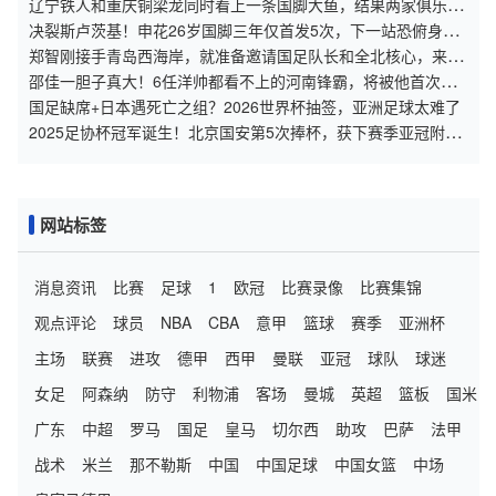
辽宁铁人和重庆铜梁龙同时看上一条国脚大鱼，结果两家俱乐部
都没有得手，被云南玉昆捡漏引进
决裂斯卢茨基！申花26岁国脚三年仅首发5次，下一站恐俯身中
甲！
郑智刚接手青岛西海岸，就准备邀请国足队长和全北核心，来挑
大梁
邵佳一胆子真大！6任洋帅都看不上的河南锋霸，将被他首次招
进国足
国足缺席+日本遇死亡之组？2026世界杯抽签，亚洲足球太难了
2025足协杯冠军诞生！北京国安第5次捧杯，获下赛季亚冠附加
赛资格
网站标签
消息资讯
比赛
足球
1
欧冠
比赛录像
比赛集锦
观点评论
球员
NBA
CBA
意甲
篮球
赛季
亚洲杯
主场
联赛
进攻
德甲
西甲
曼联
亚冠
球队
球迷
女足
阿森纳
防守
利物浦
客场
曼城
英超
篮板
国米
广东
中超
罗马
国足
皇马
切尔西
助攻
巴萨
法甲
战术
米兰
那不勒斯
中国
中国足球
中国女篮
中场