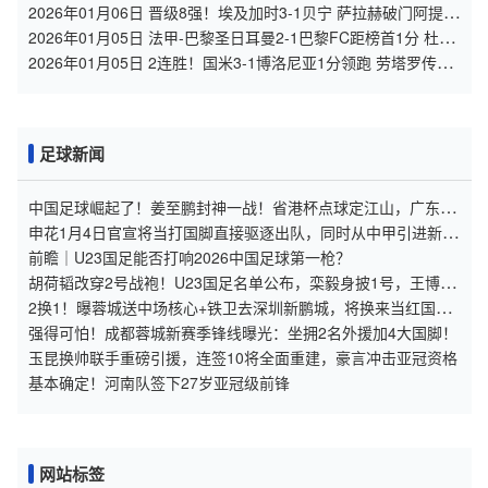
克曼、亚当斯1射2传
2026年01月06日 晋级8强！埃及加时3-1贝宁 萨拉赫破门阿提亚
传射 马尔穆什失单刀
2026年01月05日 法甲-巴黎圣日耳曼2-1巴黎FC距榜首1分 杜埃
破门登贝莱建功
2026年01月05日 2连胜！国米3-1博洛尼亚1分领跑 劳塔罗传射
泽林斯基、图拉姆建功
足球新闻
中国足球崛起了！姜至鹏封神一战！省港杯点球定江山，广东足
球的热血剧本杀疯了！
申花1月4日官宣将当打国脚直接驱逐出队，同时从中甲引进新援
顶替他，球迷直言有些看不懂
前瞻｜U23国足能否打响2026中国足球第一枪？
胡荷韬改穿2号战袍！U23国足名单公布，栾毅身披1号，王博豪
变13号
2换1！曝蓉城送中场核心+铁卫去深圳新鹏城，将换来当红国脚
前锋
强得可怕！成都蓉城新赛季锋线曝光：坐拥2名外援加4大国脚！
玉昆换帅联手重磅引援，连签10将全面重建，豪言冲击亚冠资格
基本确定！河南队签下27岁亚冠级前锋
网站标签