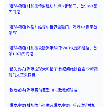
[进球视频] 林加德传射建功！卢卡斯破门，首尔2-1领
先海港
[进球视频] 炸裂！维塔尔世界波破门，海港1-1扳平首
尔FC
[进球视频] 林加德攻破海港球门❗️VAR认定不越位，首
尔1-0领先海港
[错失良机] 海港这球太可惜了❗️蒯纪闻绝妙直塞 李新翔
射门太正失良机
[致敬老将] 海港赛前巨型TIFO致敬颜骏凌
[爆发冲突] 林加德与张琳芃爆发冲突！后者放铲林加