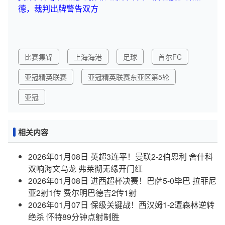
德，裁判出牌警告双方
比赛集锦
上海海港
足球
首尔FC
亚冠精英联赛
亚冠精英联赛东亚区第5轮
亚冠
相关内容
2026年01月08日 英超3连平！曼联2-2伯恩利 舍什科
双响海文乌龙 弗莱彻无缘开门红
2026年01月08日 进西超杯决赛！巴萨5-0毕巴 拉菲尼
亚2射1传 费尔明巴德吉2传1射
2026年01月07日 保级关键战！西汉姆1-2遭森林逆转
绝杀 怀特89分钟点射制胜