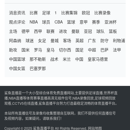
消息资讯
比赛
足球
1
比赛集锦
欧冠
比赛录像
观点评论
NBA
球员
CBA
篮球
意甲
赛季
亚洲杯
主场
德甲
西甲
联赛
进攻
曼联
亚冠
球队
篮板
阿森纳
球迷
女足
曼城
客场
英超
广东
防守
利物浦
助攻
国米
罗马
皇马
切尔西
国足
中超
巴萨
法甲
中国篮球
那不勒斯
战术
米兰
中国
皇家马德里
中国女篮
巴塞罗那
鲨鱼直播是一个大小型综合体育免费直播网站,主要提供足球直播,世界杯直
播,NBA直播等体育赛事直播高清无插件信号,NBA录像回放,足球视频回放
观看,CCTV5在线直播,鲨鱼直播平台努力打造最稳定流畅的体育直播平台。
本站所有直播信号及录像均收集整理自互联网，我们不提供任何直播信号
及视频内容，如果疑问，请联系我们！
Copyright © 2025
鲨鱼直播平台
All Rights Reserved.
网站地图