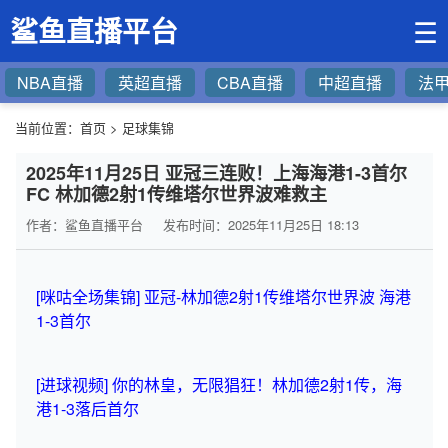
鲨鱼直播平台
☰
NBA直播
英超直播
CBA直播
中超直播
法
当前位置：
首页
>
足球集锦
2025年11月25日 亚冠三连败！上海海港1-3首尔
FC 林加德2射1传维塔尔世界波难救主
作者：鲨鱼直播平台
发布时间：2025年11月25日 18:13
[咪咕全场集锦] 亚冠-林加德2射1传维塔尔世界波 海港
1-3首尔
[进球视频] 你的林皇，无限猖狂！林加德2射1传，海
港1-3落后首尔