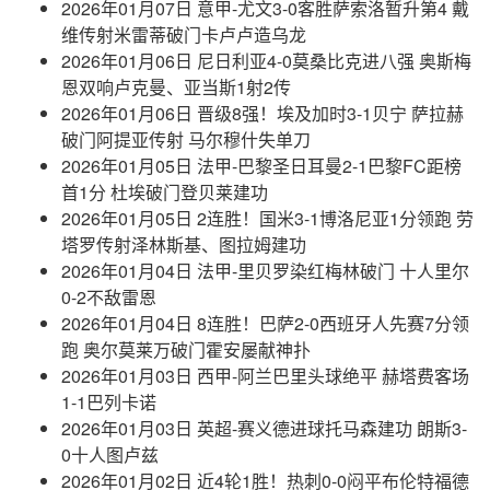
2026年01月07日 意甲-尤文3-0客胜萨索洛暂升第4 戴
维传射米雷蒂破门卡卢卢造乌龙
2026年01月06日 尼日利亚4-0莫桑比克进八强 奥斯梅
恩双响卢克曼、亚当斯1射2传
2026年01月06日 晋级8强！埃及加时3-1贝宁 萨拉赫
破门阿提亚传射 马尔穆什失单刀
2026年01月05日 法甲-巴黎圣日耳曼2-1巴黎FC距榜
首1分 杜埃破门登贝莱建功
2026年01月05日 2连胜！国米3-1博洛尼亚1分领跑 劳
塔罗传射泽林斯基、图拉姆建功
2026年01月04日 法甲-里贝罗染红梅林破门 十人里尔
0-2不敌雷恩
2026年01月04日 8连胜！巴萨2-0西班牙人先赛7分领
跑 奥尔莫莱万破门霍安屡献神扑
2026年01月03日 西甲-阿兰巴里头球绝平 赫塔费客场
1-1巴列卡诺
2026年01月03日 英超-赛义德进球托马森建功 朗斯3-
0十人图卢兹
2026年01月02日 近4轮1胜！热刺0-0闷平布伦特福德