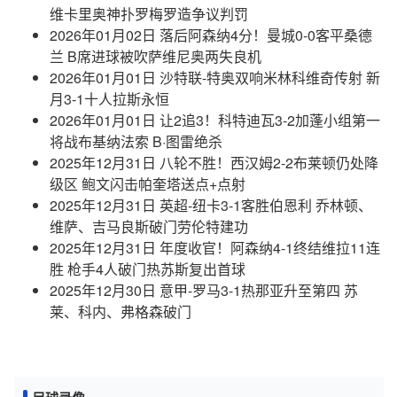
维卡里奥神扑罗梅罗造争议判罚
2026年01月02日 落后阿森纳4分！曼城0-0客平桑德
兰 B席进球被吹萨维尼奥两失良机
2026年01月01日 沙特联-特奥双响米林科维奇传射 新
月3-1十人拉斯永恒
2026年01月01日 让2追3！科特迪瓦3-2加蓬小组第一
将战布基纳法索 B·图雷绝杀
2025年12月31日 八轮不胜！西汉姆2-2布莱顿仍处降
级区 鲍文闪击帕奎塔送点+点射
2025年12月31日 英超-纽卡3-1客胜伯恩利 乔林顿、
维萨、吉马良斯破门劳伦特建功
2025年12月31日 年度收官！阿森纳4-1终结维拉11连
胜 枪手4人破门热苏斯复出首球
2025年12月30日 意甲-罗马3-1热那亚升至第四 苏
莱、科内、弗格森破门