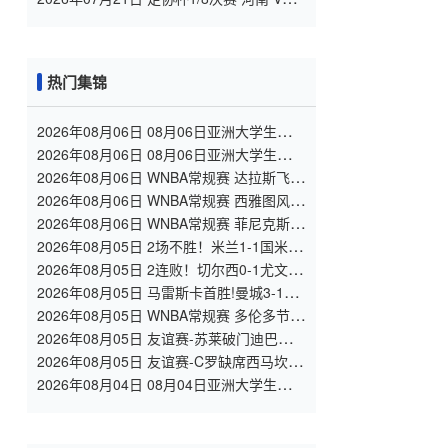
大连英博 全场录像
热门集锦
2026年08月06日 08月06日亚洲大学生篮球
联赛8强赛 北京大学 77 - 79 上海交通大学
2026年08月06日 08月06日亚洲大学生篮球
集锦
联赛8强赛 延世大学 67 - 72 政治大学 集锦
2026年08月06日 WNBA常规赛 达拉斯飞翼
92 - 96 华盛顿神秘人 全场集锦
2026年08月06日 WNBA常规赛 西雅图风暴
86 - 92 纽约自由人 全场集锦
2026年08月06日 WNBA常规赛 菲尼克斯水
星 82 - 96 亚特兰大梦想 全场集锦
2026年08月05日 2场不胜！米兰1-1国米 迪
马尔科破门 恩昆库造点+点射拉莫斯登场
2026年08月05日 2连败！切尔西0-1尤文 热
格罗瓦世界波制胜穆德里克时隔614天复出
2026年08月05日 马雷斯卡首胜!曼城3-1K
联赛全明星 赖因德斯努里破门塞梅尼奥助
2026年08月05日 WNBA常规赛 多伦多节奏
攻
81 - 92 金州女武神 全场集锦
2026年08月05日 友谊赛-苏莱破门迪巴拉助
攻 罗马4-1纽波特郡
2026年08月05日 友谊赛-C罗缺席西马坎送
点 胜利0-2不敌阿尔梅里亚
2026年08月04日 08月04日亚洲大学生篮球
联赛小组赛 延世大学 82 - 83 北京大学 集
锦