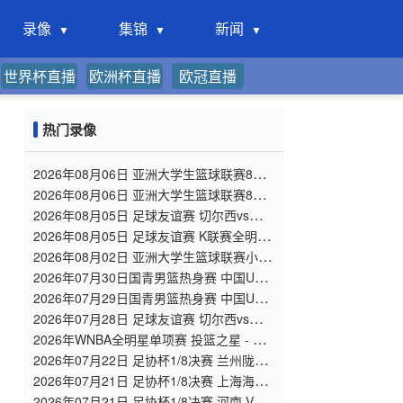
录像
集锦
新闻
世界杯直播
欧洲杯直播
欧冠直播
热门录像
2026年08月06日 亚洲大学生篮球联赛8强
赛 北京大学 VS 上海交通大学 全场录像
2026年08月06日 亚洲大学生篮球联赛8强
赛 延世大学 VS 政治大学 全场录像
2026年08月05日 足球友谊赛 切尔西vs尤文
图斯 全场录像
2026年08月05日 足球友谊赛 K联赛全明星
vs曼城 全场录像
2026年08月02日 亚洲大学生篮球联赛小组
赛 北京大学 VS 香港中文大学 全场录像
2026年07月30日国青男篮热身赛 中国U18
男篮 - 大卫·安篮球学院 全场录像
2026年07月29日国青男篮热身赛 中国U18
男篮 - 纽纳华丁闪电队 全场录像
2026年07月28日 足球友谊赛 切尔西vs西悉
尼漫步者 全场录像
2026年WNBA全明星单项赛 投篮之星 - 单
项赛 全场录像
2026年07月22日 足协杯1/8决赛 兰州陇原
竞技 VS 陕西联合 全场录像
2026年07月21日 足协杯1/8决赛 上海海港
VS 深圳新鹏城 全场录像
2026年07月21日 足协杯1/8决赛 河南 VS