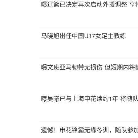
曝辽篮已决定再次启动外援调整 亨
马晓旭出任中国U17女足主教练
曝文班亚马韧带无损伤 但短期内将
曝吴曦已与上海申花续约1年 将随
遗憾！申花锋霸无缘冬训，随队参