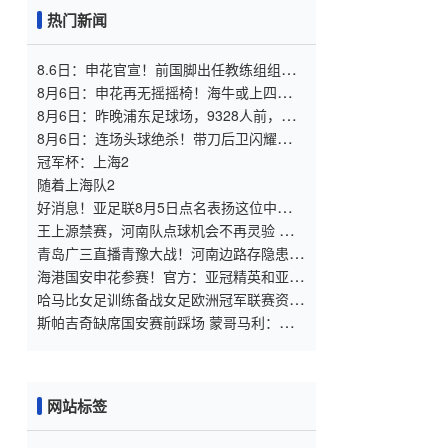
热门新闻
8.6日：申花官宣！前国脚出任教练组组
长，新帅四大候选浮出，于汉超救火？
8月6日：申花再无摇摇椅！海牛或上四大外
援摧花前国脚，这套阵容踢中甲都困难
8月6日：昨晚浦东足球场，9328人前，枪
手主帅竟称国足未来是他
8月6日：连场头球绝杀！带刀后卫闪耀，
U17国足1
冠军杯：上海2
随着上海队2
好消息！亚足联8月5日点名表扬这位中国男
足新星，引发热议
王上源禁赛，河南队点球机会不再灵验 马
拉尼昂射门不佳 郑智目标亚冠资格
青岛广三直播青豫大战！河南边路存隐患，
古斯塔沃等喂饼，西海岸剑指亚冠
海港国安申花参赛！官方：亚冠精英和亚冠
二抽签仪式8月18日进行
哈马比女足训练备战女足欧洲冠军联赛资格
赛
斯帕吉奇缺席国安赛前踩场 蒙哥马利：张
稀哲恢复到80%
网站标签