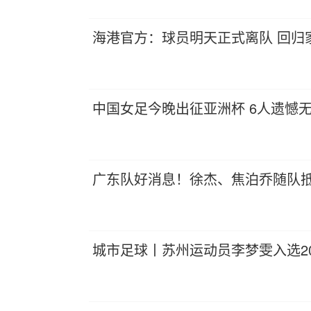
海港官方：球员明天正式离队 回归
中国女足今晚出征亚洲杯 6人遗憾
广东队好消息！徐杰、焦泊乔随队
城市足球丨苏州运动员李梦雯入选2