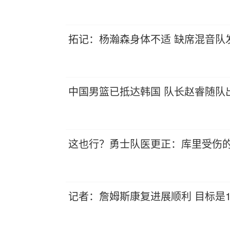
拓记：杨瀚森身体不适 缺席混音队
中国男篮已抵达韩国 队长赵睿随队
这也行？勇士队医更正：库里受伤
记者：詹姆斯康复进展顺利 目标是