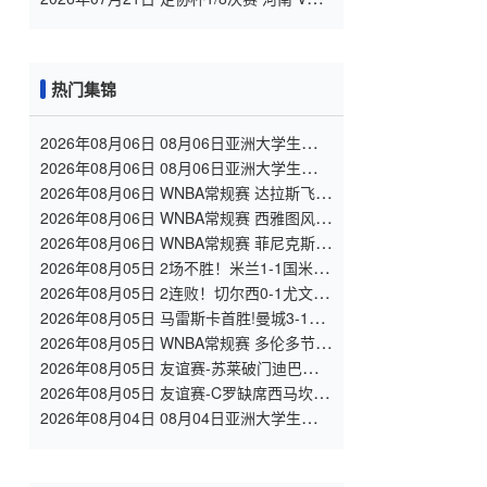
大连英博 全场录像
热门集锦
2026年08月06日 08月06日亚洲大学生篮球
联赛8强赛 北京大学 77 - 79 上海交通大学
2026年08月06日 08月06日亚洲大学生篮球
集锦
联赛8强赛 延世大学 67 - 72 政治大学 集锦
2026年08月06日 WNBA常规赛 达拉斯飞翼
92 - 96 华盛顿神秘人 全场集锦
2026年08月06日 WNBA常规赛 西雅图风暴
86 - 92 纽约自由人 全场集锦
2026年08月06日 WNBA常规赛 菲尼克斯水
星 82 - 96 亚特兰大梦想 全场集锦
2026年08月05日 2场不胜！米兰1-1国米 迪
马尔科破门 恩昆库造点+点射拉莫斯登场
2026年08月05日 2连败！切尔西0-1尤文 热
格罗瓦世界波制胜穆德里克时隔614天复出
2026年08月05日 马雷斯卡首胜!曼城3-1K
联赛全明星 赖因德斯努里破门塞梅尼奥助
2026年08月05日 WNBA常规赛 多伦多节奏
攻
81 - 92 金州女武神 全场集锦
2026年08月05日 友谊赛-苏莱破门迪巴拉助
攻 罗马4-1纽波特郡
2026年08月05日 友谊赛-C罗缺席西马坎送
点 胜利0-2不敌阿尔梅里亚
2026年08月04日 08月04日亚洲大学生篮球
联赛小组赛 延世大学 82 - 83 北京大学 集
锦