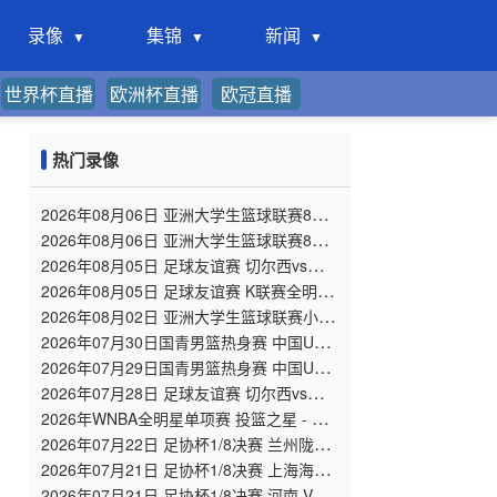
录像
集锦
新闻
世界杯直播
欧洲杯直播
欧冠直播
热门录像
2026年08月06日 亚洲大学生篮球联赛8强
赛 北京大学 VS 上海交通大学 全场录像
2026年08月06日 亚洲大学生篮球联赛8强
赛 延世大学 VS 政治大学 全场录像
2026年08月05日 足球友谊赛 切尔西vs尤文
图斯 全场录像
2026年08月05日 足球友谊赛 K联赛全明星
vs曼城 全场录像
2026年08月02日 亚洲大学生篮球联赛小组
赛 北京大学 VS 香港中文大学 全场录像
2026年07月30日国青男篮热身赛 中国U18
男篮 - 大卫·安篮球学院 全场录像
2026年07月29日国青男篮热身赛 中国U18
男篮 - 纽纳华丁闪电队 全场录像
2026年07月28日 足球友谊赛 切尔西vs西悉
尼漫步者 全场录像
2026年WNBA全明星单项赛 投篮之星 - 单
项赛 全场录像
2026年07月22日 足协杯1/8决赛 兰州陇原
竞技 VS 陕西联合 全场录像
2026年07月21日 足协杯1/8决赛 上海海港
VS 深圳新鹏城 全场录像
2026年07月21日 足协杯1/8决赛 河南 VS