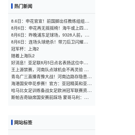
热门新闻
8.6日：申花官宣！前国脚出任教练组组
长，新帅四大候选浮出，于汉超救火？
8月6日：申花再无摇摇椅！海牛或上四大外
援摧花前国脚，这套阵容踢中甲都困难
8月6日：昨晚浦东足球场，9328人前，枪
手主帅竟称国足未来是他
8月6日：连场头球绝杀！带刀后卫闪耀，
U17国足1
冠军杯：上海2
随着上海队2
好消息！亚足联8月5日点名表扬这位中国男
足新星，引发热议
王上源禁赛，河南队点球机会不再灵验 马
拉尼昂射门不佳 郑智目标亚冠资格
青岛广三直播青豫大战！河南边路存隐患，
古斯塔沃等喂饼，西海岸剑指亚冠
海港国安申花参赛！官方：亚冠精英和亚冠
二抽签仪式8月18日进行
哈马比女足训练备战女足欧洲冠军联赛资格
赛
斯帕吉奇缺席国安赛前踩场 蒙哥马利：张
稀哲恢复到80%
网站标签