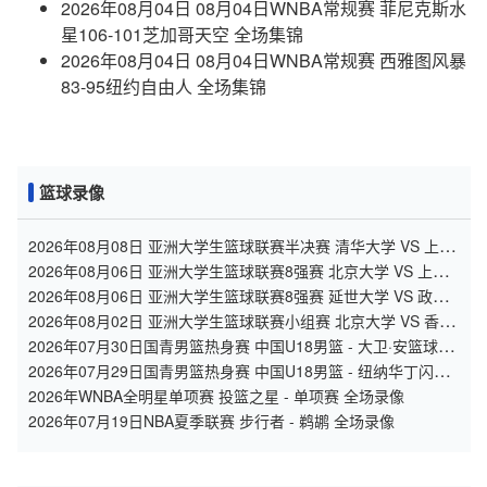
2026年08月04日 08月04日WNBA常规赛 菲尼克斯水
星106-101芝加哥天空 全场集锦
2026年08月04日 08月04日WNBA常规赛 西雅图风暴
83-95纽约自由人 全场集锦
篮球录像
2026年08月08日 亚洲大学生篮球联赛半决赛 清华大学 VS 上海
交通大学 全场录像
2026年08月06日 亚洲大学生篮球联赛8强赛 北京大学 VS 上海
交通大学 全场录像
2026年08月06日 亚洲大学生篮球联赛8强赛 延世大学 VS 政治
大学 全场录像
2026年08月02日 亚洲大学生篮球联赛小组赛 北京大学 VS 香港
中文大学 全场录像
2026年07月30日国青男篮热身赛 中国U18男篮 - 大卫·安篮球学
院 全场录像
2026年07月29日国青男篮热身赛 中国U18男篮 - 纽纳华丁闪电
队 全场录像
2026年WNBA全明星单项赛 投篮之星 - 单项赛 全场录像
2026年07月19日NBA夏季联赛 步行者 - 鹈鹕 全场录像