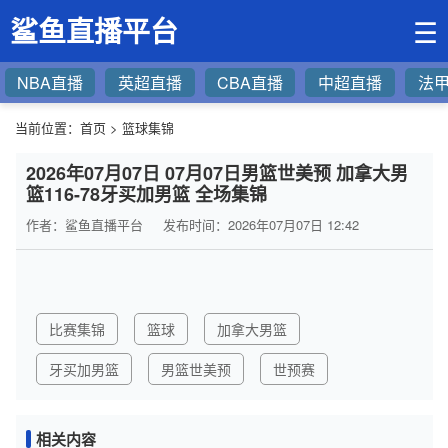
鲨鱼直播平台
☰
NBA直播
英超直播
CBA直播
中超直播
法
当前位置：
首页
>
篮球集锦
2026年07月07日 07月07日男篮世美预 加拿大男
篮116-78牙买加男篮 全场集锦
作者：鲨鱼直播平台
发布时间：2026年07月07日 12:42
比赛集锦
篮球
加拿大男篮
牙买加男篮
男篮世美预
世预赛
相关内容