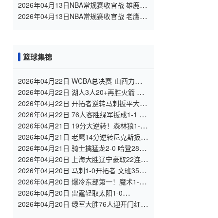
火箭 全场录像
2026年04月13日NBA常规赛收官战 雄鹿 -
76人 全场录像
2026年04月13日NBA常规赛收官战 老鹰 -
热火 全场录像
篮球集锦
2026年04月22日 WCBA总决赛-山西力克四
川拖入抢5 布朗轰34分 坎贝奇伤退
2026年04月22日 湖人3人20+再胜火箭 老
詹28+8+7 斯玛特25+7 杜兰特复出9失误
2026年04月22日 开拓者逆转马刺扳平大比
分 亨德森31分 文班脑震荡伤退
2026年04月22日 76人客胜绿军扳成1-1 埃
奇库姆30+10 杰伦36+7 塔图姆19+14+9
2026年04月21日 19分大逆转！森林狼1-1
掘金 华子30+10 约基奇穆雷末节12中2
2026年04月21日 老鹰14分逆转尼克斯扳平
大比分 麦科勒姆32+6 库明加19分
2026年04月21日 骑士擒猛龙2-0 哈登28分
米切尔30+7 莫布里13中11 莺歌15中3
2026年04月20日 上海大胜辽宁豪取22连
胜！弗格32+7 李添荣18分 莱迪24+13
2026年04月20日 马刺1-0开拓者 文班35分
队史纪录 杨瀚森登场 阿夫迪亚30+10
2026年04月20日 爆冷东部第一！魔术1-0
领先活塞！班凯罗23+9 CC空砍39分
2026年04月20日 雷霆轻取太阳1-0
SGA25+7&17罚15中 杰威22+7+6 布克23
2026年04月20日 绿军大胜76人迎开门红
分
塔图姆25+11+7 布朗26分 马克西21+8