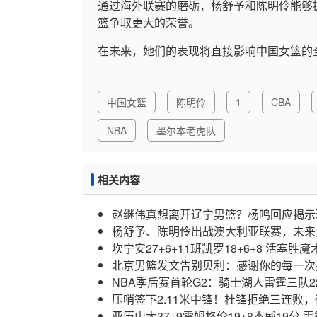
通过海外联赛的磨砺，杨舒予和陈明伶能够
篮争取更大的荣誉。
在未来，她们的表现将直接影响中国女篮的
中国女篮
陈明伶
1
CBA
NBA
墨尔本老虎队
相关内容
赵继伟真想离开辽宁男篮？杨鸣回应揭示
杨舒予、陈明伶出战澳大利亚联赛，未来
坎宁安27+6+11班凯罗18+6+8 活塞胜
北京男篮发文告别贝利：感谢你的每一次
NBA季后赛首轮G2：骑士湖人雷霆三队2
压哨签下2.11米中锋！杜锋拒绝三连败，
亚历山大37+9霍姆格伦19+8杰威19分 