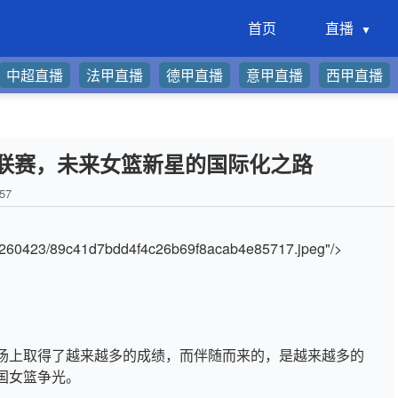
首页
直播
中超直播
法甲直播
德甲直播
意甲直播
西甲直播
联赛，未来女篮新星的国际化之路
57
/20260423/89c41d7bdd4f4c26b69f8acab4e85717.jpeg"/>
场上取得了越来越多的成绩，而伴随而来的，是越来越多的
国女篮争光。