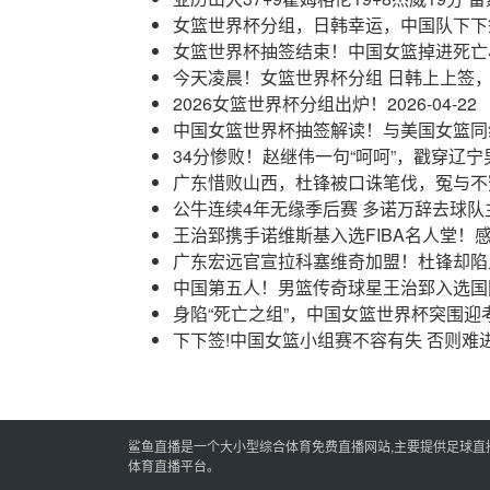
女篮世界杯分组，日韩幸运，中国队下下
女篮世界杯抽签结束！中国女篮掉进死亡
今天凌晨！女篮世界杯分组 日韩上上签
2026女篮世界杯分组出炉！
2026-04-22
中国女篮世界杯抽签解读！与美国女篮同
34分惨败！赵继伟一句“呵呵”，戳穿辽
广东惜败山西，杜锋被口诛笔伐，冤与不
公牛连续4年无缘季后赛 多诺万辞去球队
王治郅携手诺维斯基入选FIBA名人堂！
广东宏远官宣拉科塞维奇加盟！杜锋却陷
中国第五人！男篮传奇球星王治郅入选国
身陷“死亡之组”，中国女篮世界杯突围迎
下下签!中国女篮小组赛不容有失 否则难
鲨鱼直播是一个大小型综合体育免费直播网站,主要提供足球直播,
体育直播平台。