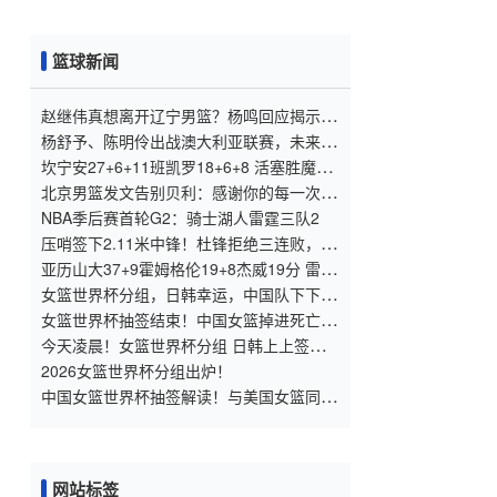
篮球新闻
赵继伟真想离开辽宁男篮？杨鸣回应揭示现
实答案
杨舒予、陈明伶出战澳大利亚联赛，未来女
篮新星的国际化之路
坎宁安27+6+11班凯罗18+6+8 活塞胜魔术
总分扳成1
北京男篮发文告别贝利：感谢你的每一次拼
搏与坚守
NBA季后赛首轮G2：骑士湖人雷霆三队2
压哨签下2.11米中锋！杜锋拒绝三连败，徐
杰的“好事”终于来了
亚历山大37+9霍姆格伦19+8杰威19分 雷霆
胜太阳总分2
女篮世界杯分组，日韩幸运，中国队下下
签，宫鲁鸣备战思路惹争议
女篮世界杯抽签结束！中国女篮掉进死亡小
组，晋级8强都够呛
今天凌晨！女篮世界杯分组 日韩上上签，
中国女篮下下签与美国同组
2026女篮世界杯分组出炉！
中国女篮世界杯抽签解读！与美国女篮同组
下下签？放弃李梦惹争议
网站标签