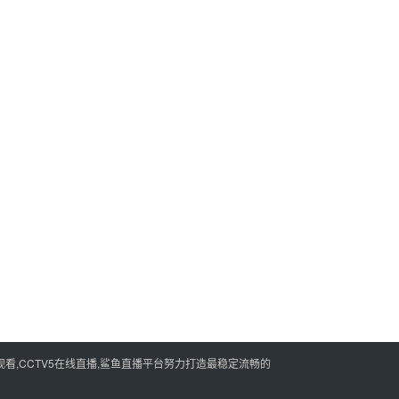
看,CCTV5在线直播,鲨鱼直播平台努力打造最稳定流畅的