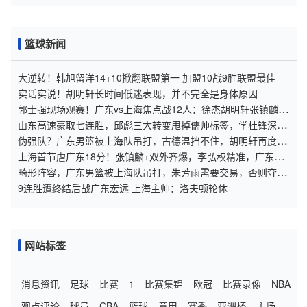
篮球新闻
大逆转！韩旭留洋14+10掀翻联盟第一 加盟10战9胜联盟最佳
实话实说！胡明轩长时间低迷表现，并不完全是身体原因
郭士强现场观赛！广东vs上海焦点战12人：徐杰胡明轩张镇麟领
衔
山东高速豪取七连胜，邱彪三大转变甩掉儒帅标签，学杜锋深得
精髓
伪强队？广东男篮被上海队吊打，古德温挡不住，胡明轩再度拉
胯
上海首节虐广东18分！张镇麟+双外齐爆，李弘权精准，广东太
铁了
畸形阵容，广东男篮被上海队吊打，朱芳雨需要交易，否则夺冠
无望
9连胜遭终结后战广东宏远 上海主帅：洛夫顿轮休
网站标签
消息资讯
足球
比赛
1
比赛集锦
欧冠
比赛录像
NBA
观点评论
球员
CBA
篮球
意甲
赛季
亚洲杯
主场