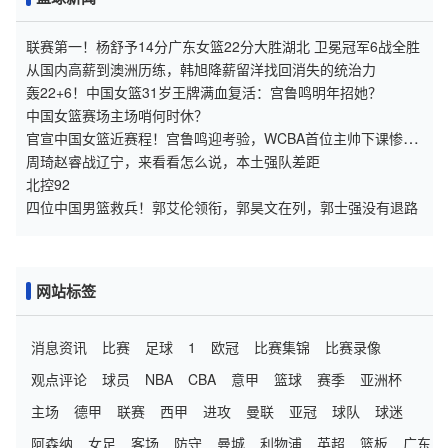
联赛第一！杨舒予14分广东女篮22分大胜湖北 卫冕冠军6战全胜
从国内高薪到澳洲历练，韩旭降薪留洋找回消失的统治力
轰22+6！中国女篮31岁王牌满血复活：宫鲁鸣明年招她？
中国女篮赛场主场哨何时休？
官宣中国女篮近赛程！宫鲁鸣迎考验，WCBA首位主帅下课惨遭
4连败
周琦赵睿战辽宁，来看看怎么说，本土强队差距
北控92
四位中国男篮救兵！郭艾伦领衔，郭昊文在列，郭士强没有退路
网站标签
消息资讯
比赛
足球
1
欧冠
比赛集锦
比赛录像
观点评论
球员
NBA
CBA
意甲
篮球
赛季
亚洲杯
主场
德甲
联赛
西甲
进攻
曼联
亚冠
球队
球迷
阿森纳
女足
客场
防守
曼城
利物浦
英超
篮板
广东