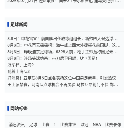
2026年07月27日 逆转取胜！国米2-1卡尔斯鲁厄 迪乌夫绝杀+双
响+世界波破门
足球新闻
8.6日：申花官宣！前国脚出任教练组组长，新帅四大候选浮
出，于汉超救火？
8月6日：申花再无摇摇椅！海牛或上四大外援摧花前国脚，这套
阵容踢中甲都困难
8月6日：昨晚浦东足球场，9328人前，枪手主帅竟称国足未来
是他
8月6日：连场头球绝杀！带刀后卫闪耀，U17国足1
冠军杯：上海2
随着上海队2
好消息！亚足联8月5日点名表扬这位中国男足新星，引发热议
王上源禁赛，河南队点球机会不再灵验 马拉尼昂射门不佳 郑智
目标亚冠资格
网站标签
消息资讯
足球
比赛
1
比赛集锦
欧冠
NBA
比赛录像