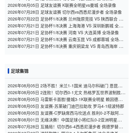
2026年08月05日 足球友谊赛 K联赛全明星vs曼城 全场录像
2026年07月28日 足球友谊赛 切尔西vs西悉尼漫步者 全场录像
2026年07月22日 足协杯1/8决赛 兰州陇原竞技 VS 陕西联合 全
场录像
2026年07月21日 足协杯1/8决赛 上海海港 VS 深圳新鹏城 全场
录像
2026年07月21日 足协杯1/8决赛 河南 VS 大连英博 全场录像
2026年07月21日 足协杯1/8决赛 云南玉昆 VS 成都蓉城 全场录
像
2026年07月21日 足协杯1/8决赛 重庆铜梁龙 VS 青岛西海岸 全
场录像
足球集锦
2026年08月05日 2场不胜！米兰1-1国米 迪马尔科破门 恩昆库
造点+点射拉莫斯登场
2026年08月05日 2连败！切尔西0-1尤文 热格罗瓦世界波制胜穆
德里克时隔614天复出
2026年08月05日 马雷斯卡首胜!曼城3-1K联赛全明星 赖因德斯
努里破门塞梅尼奥助攻
2026年08月05日 友谊赛-苏莱破门迪巴拉助攻 罗马4-1纽波特郡
2026年08月05日 友谊赛-C罗缺席西马坎送点 胜利0-2不敌阿尔
梅里亚
2026年08月01日 无缘决赛！中国足球小将红队0-2亚洲明星联，
后者决赛战杭州足管
2026年07月28日 互捅局！切尔西6-4西悉尼漫步者 佩德罗替补3
射1传阿隆索开门红