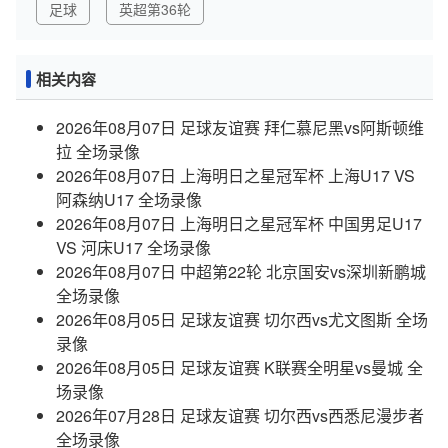
足球
英超第36轮
相关内容
2026年08月07日 足球友谊赛 拜仁慕尼黑vs阿斯顿维
拉 全场录像
2026年08月07日 上海明日之星冠军杯 上海U17 VS
阿森纳U17 全场录像
2026年08月07日 上海明日之星冠军杯 中国男足U17
VS 河床U17 全场录像
2026年08月07日 中超第22轮 北京国安vs深圳新鹏城
全场录像
2026年08月05日 足球友谊赛 切尔西vs尤文图斯 全场
录像
2026年08月05日 足球友谊赛 K联赛全明星vs曼城 全
场录像
2026年07月28日 足球友谊赛 切尔西vs西悉尼漫步者
全场录像