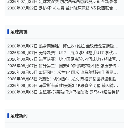
2026年07月28日 足球友谊赛 切尔西vs西悉尼漫步者 全场录像
2026年07月22日 足协杯1/8决赛 兰州陇原竞技 VS 陕西联合 全
场录像
足球集锦
2026年08月07日 热身两连胜！拜仁2-1维拉 金玟哉戈麦斯破门
迪亚斯替补建功
2026年08月07日 无缘决赛！U17上海点球3-4枪手U17 李秋甫、
李文博失点王启戎扑点
2026年08月07日 进军决赛！U17国足点球3-1河床U17将战阿森
纳 江宇涵替补两扑点
2026年08月07日 暂升第三！国安4-0新鹏城7轮不败 张玉宁传射
达万双响法比奥破门
2026年08月05日 2场不胜！米兰1-1国米 迪马尔科破门 恩昆库
造点+点射拉莫斯登场
2026年08月05日 2连败！切尔西0-1尤文 热格罗瓦世界波制胜穆
德里克时隔614天复出
2026年08月05日 马雷斯卡首胜!曼城3-1K联赛全明星 赖因德斯
努里破门塞梅尼奥助攻
2026年08月05日 友谊赛-苏莱破门迪巴拉助攻 罗马4-1纽波特郡
足球新闻