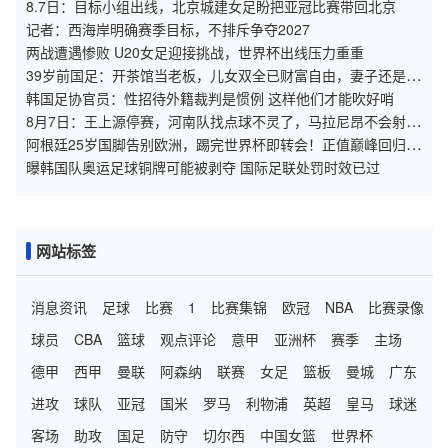
8.7日：目标小组出线，北京城建女足盼把亚冠比赛带回北京
记者：西海岸明确赛季目标，不排斥争夺2027
两战遭遇惨败 U20女足迎接挑战，世界杯出线压力重重
39岁前国足：开茶馆当老板，儿女双全已财富自由，妻子还是黄
圣依朋友
韩国足协官员：性招待外籍裁判是惯例 这样他们才能吹好哨
8月7日：王上源停赛，河南队找点球不灵了，马拉尼昂不会射
门，郑智剑指亚冠名额
阿根廷25岁国脚告别欧洲，踢完世界杯即转会！正值巅峰回归阿
超
曝韩国队奥运足球铜牌可能被剥夺 国际足联处罚时效已过
网站标签
消息资讯
足球
比赛
1
比赛集锦
欧冠
NBA
比赛录像
球员
CBA
篮球
观点评论
意甲
亚洲杯
赛季
主场
德甲
西甲
曼联
阿森纳
联赛
女足
篮板
曼城
广东
进攻
球队
亚冠
国米
罗马
利物浦
英超
皇马
球迷
客场
助攻
国足
防守
切尔西
中国女篮
世界杯