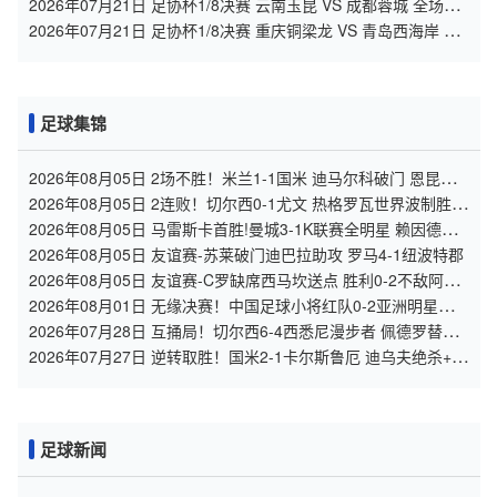
2026年07月21日 足协杯1/8决赛 云南玉昆 VS 成都蓉城 全场录
像
2026年07月21日 足协杯1/8决赛 重庆铜梁龙 VS 青岛西海岸 全
场录像
足球集锦
2026年08月05日 2场不胜！米兰1-1国米 迪马尔科破门 恩昆库
造点+点射拉莫斯登场
2026年08月05日 2连败！切尔西0-1尤文 热格罗瓦世界波制胜穆
德里克时隔614天复出
2026年08月05日 马雷斯卡首胜!曼城3-1K联赛全明星 赖因德斯
努里破门塞梅尼奥助攻
2026年08月05日 友谊赛-苏莱破门迪巴拉助攻 罗马4-1纽波特郡
2026年08月05日 友谊赛-C罗缺席西马坎送点 胜利0-2不敌阿尔
梅里亚
2026年08月01日 无缘决赛！中国足球小将红队0-2亚洲明星联，
后者决赛战杭州足管
2026年07月28日 互捅局！切尔西6-4西悉尼漫步者 佩德罗替补3
射1传阿隆索开门红
2026年07月27日 逆转取胜！国米2-1卡尔斯鲁厄 迪乌夫绝杀+双
响+世界波破门
足球新闻