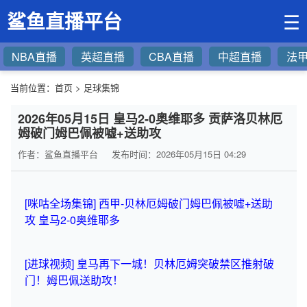
鲨鱼直播平台
☰
NBA直播
英超直播
CBA直播
中超直播
法
当前位置：
首页
>
足球集锦
2026年05月15日 皇马2-0奥维耶多 贡萨洛贝林厄
姆破门姆巴佩被嘘+送助攻
作者：鲨鱼直播平台
发布时间：2026年05月15日 04:29
[咪咕全场集锦] 西甲-贝林厄姆破门姆巴佩被嘘+送助
攻 皇马2-0奥维耶多
[进球视频] 皇马再下一城！贝林厄姆突破禁区推射破
门！姆巴佩送助攻！