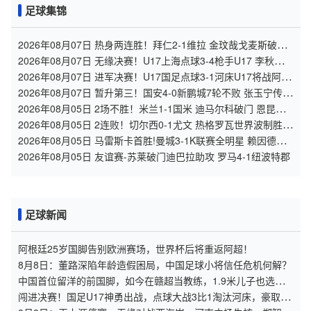
足球集锦
2026年08月07日 热身两连胜！拜仁2-1维拉 金玟哉戈麦斯破门
迪亚斯替补建功
2026年08月07日 无缘决赛！U17上海点球3-4枪手U17 李秋甫、
李文博失点王启戎扑点
2026年08月07日 进军决赛！U17国足点球3-1河床U17将战阿森
纳 江宇涵替补两扑点
2026年08月07日 暂升第三！国安4-0新鹏城7轮不败 张玉宁传射
达万双响法比奥破门
2026年08月05日 2场不胜！米兰1-1国米 迪马尔科破门 恩昆库
造点+点射拉莫斯登场
2026年08月05日 2连败！切尔西0-1尤文 热格罗瓦世界波制胜穆
德里克时隔614天复出
2026年08月05日 马雷斯卡首胜!曼城3-1K联赛全明星 赖因德斯
努里破门塞梅尼奥助攻
2026年08月05日 友谊赛-苏莱破门迪巴拉助攻 罗马4-1纽波特郡
足球新闻
阿根廷25岁国脚告别欧洲赛场，世界杯后将重返阿超！
8月8日：董路深陷年龄造假困局，中国足球小将信任危机何解？
中国首位留洋的前国脚，如今在赣超当教练，1.9米儿子也选足
球路
闯进决赛！国足U17神勇出战，点球大战3比1淘汰河床，豪取四
战不败！