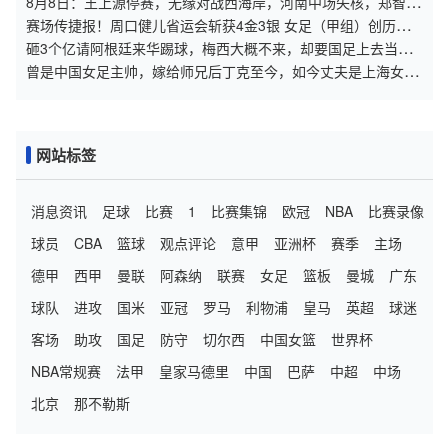
8月8日：王上源停赛，无缘对战西海岸，河南中场失核，郑智率
队剑指亚冠！
赛场传捷报！周口健儿省运会斩获4金3银 女足（甲组）创历史
摘银
砸3个亿请阿根廷来华踢球，梅西大概不来，却要国足上去当陪
练？
曾是中国女足主帅，嫁给师兄后丁克至今，如今丈夫是上海女足
领队
网站标签
消息资讯
足球
比赛
1
比赛集锦
欧冠
NBA
比赛录像
球员
CBA
篮球
观点评论
意甲
亚洲杯
赛季
主场
德甲
西甲
曼联
阿森纳
联赛
女足
篮板
曼城
广东
球队
进攻
国米
亚冠
罗马
利物浦
皇马
英超
球迷
客场
助攻
国足
防守
切尔西
中国女篮
世界杯
NBA常规赛
法甲
皇家马德里
中国
巴萨
中超
中场
北京
那不勒斯