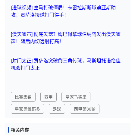
[进球视频] 皇马打破僵局！卡雷拉斯断球迪亚斯助
攻，贡萨洛接球打门得手！
[漫天嘘声] 彻底失宠？姆巴佩拿球伯纳乌发出漫天嘘
声！随后内切远射打高！
[射门太正] 贡萨洛突破倒三角传球，马斯坦托诺绝佳
机会打门太正！
比赛集锦
西甲
皇家马德里
皇家奥维耶多
足球
西甲第36轮
相关内容