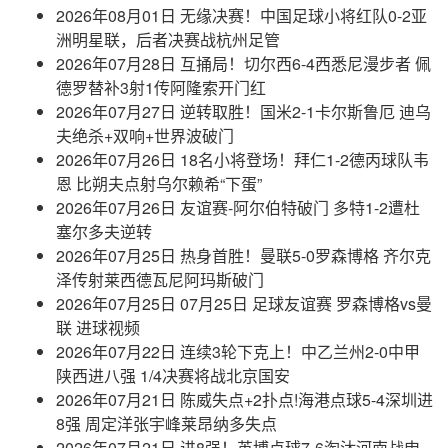
2026年08月01日 无缘决赛！中国足球小将红队0-2亚
洲明星联，后者决赛战杭州足管
2026年07月28日 互捅局！切尔西6-4西悉尼漫步者 佩
德罗替补3射1传阿隆索开门红
2026年07月27日 逆转取胜！国米2-1卡尔斯鲁厄 迪乌
夫绝杀+双响+世界波破门
2026年07月26日 18名小将登场！拜仁1-2德丙球队韦
恩 比朔夫点射乌尔赖希“下蛋”
2026年07月26日 友谊赛-阿尔伯特破门 多特1-2遭杜
塞尔多夫逆转
2026年07月25日 热身首胜！曼联5-0罗森博格 齐尔克
泽传射莱西德瓦尼阿玛斯破门
2026年07月25日 07月25日 足球友谊赛 罗森博格vs曼
联 进球视频
2026年07月22日 连续3轮下克上！中乙兰州2-0中甲
陕西进八强 1/4决赛将战北京国安
2026年07月21日 陈威失点+2扑点!海港点球5-4深圳进
8强 周定洋张宇峰莱昂纳多失点
2026年07月21日 进8强！英博点球7-6淘汰河南战申