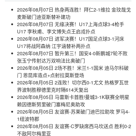
2026年08月07日 热身两连胜！拜仁2-1维拉 金玟哉戈
麦斯破门迪亚斯替补建功
2026年08月07日 无缘决赛！U17上海点球3-4枪手
U17 李秋甫、李文博失点王启戎扑点
2026年08月07日 进军决赛！U17国足点球3-1河床
U17将战阿森纳 江宇涵替补两扑点
2026年08月07日 暂升第三！国安4-0新鹏城7轮不败
张玉宁传射达万双响法比奥破门
2026年08月05日 2场不胜！米兰1-1国米 迪马尔科破
门 恩昆库造点+点射拉莫斯登场
2026年08月05日 2连败！切尔西0-1尤文 热格罗瓦世
界波制胜穆德里克时隔614天复出
2026年08月05日 马雷斯卡首胜!曼城3-1K联赛全明星
赖因德斯努里破门塞梅尼奥助攻
2026年08月05日 友谊赛-苏莱破门迪巴拉助攻 罗马4-
1纽波特郡
2026年08月05日 友谊赛-C罗缺席西马坎送点 胜利0-2
不敌阿尔梅里亚