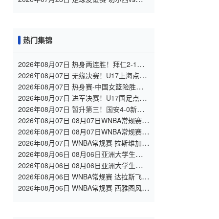
尼漫步者 全场录像
热门集锦
2026年08月07日 热身两连胜！拜仁2-1维
拉 金玟哉戈麦斯破门迪亚斯替补建功
2026年08月07日 无缘决赛！U17上海点球
3-4枪手U17 李秋甫、李文博失点王启戎扑
2026年08月07日 热身赛-中国女篮险胜尼日
点
利亚 张子宇24+11 杨舒予12+6
2026年08月07日 进军决赛！U17国足点球
3-1河床U17将战阿森纳 江宇涵替补两扑点
2026年08月07日 暂升第三！国安4-0新鹏
城7轮不败 张玉宁传射达万双响法比奥破门
2026年08月07日 08月07日WNBA常规赛
多伦多节奏 83 - 97 波特兰火焰 集锦
2026年08月07日 08月07日WNBA常规赛
洛杉矶火花 89 - 82 明尼苏达山猫 全场集锦
2026年08月07日 WNBA常规赛 拉斯维加斯
王牌 86 - 84 印第安纳狂热 全场集锦
2026年08月06日 08月06日亚洲大学生篮球
联赛8强赛 北京大学 77 - 79 上海交通大学
2026年08月06日 08月06日亚洲大学生篮球
集锦
联赛8强赛 延世大学 67 - 72 政治大学 集锦
2026年08月06日 WNBA常规赛 达拉斯飞翼
92 - 96 华盛顿神秘人 全场集锦
2026年08月06日 WNBA常规赛 西雅图风暴
86 - 92 纽约自由人 全场集锦