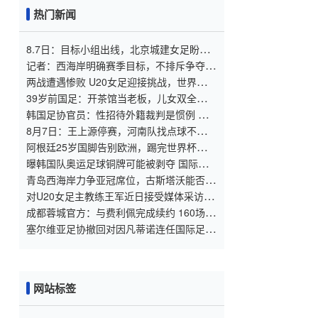
热门新闻
8.7日：目标小组出线，北京城建女足盼把
亚冠比赛带回北京
记者：西海岸明确赛季目标，不排斥争夺
2027
两战遭遇惨败 U20女足迎接挑战，世界杯出
线压力重重
39岁前国足：开茶馆当老板，儿女双全已财
富自由，妻子还是黄圣依朋友
韩国足协官员：性招待外籍裁判是惯例 这
样他们才能吹好哨
8月7日：王上源停赛，河南队找点球不灵
了，马拉尼昂不会射门，郑智剑指亚冠名额
阿根廷25岁国脚告别欧洲，踢完世界杯即转
会！正值巅峰回归阿超
曝韩国队奥运足球铜牌可能被剥夺 国际足
联处罚时效已过
青岛西海岸力争亚冠席位，古斯塔沃能否提
升表现？
对U20女足主教练王军近日接受媒体采访对
话的解读
成都蓉城官方：与费利佩完成续约 160场84
球队史最佳射手
塞尔维亚足协撤回对因凡蒂诺连任国际足联
主席的支持
网站标签