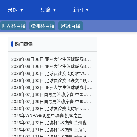
录像
集锦
新闻
世界杯直播
欧洲杯直播
欧冠直播
热门录像
2026年08月06日 亚洲大学生篮球联赛8强
赛 北京大学 VS 上海交通大学 全场录像
2026年08月06日 亚洲大学生篮球联赛8强
赛 延世大学 VS 政治大学 全场录像
2026年08月05日 足球友谊赛 切尔西vs尤文
图斯 全场录像
2026年08月05日 足球友谊赛 K联赛全明星
vs曼城 全场录像
2026年08月02日 亚洲大学生篮球联赛小组
赛 北京大学 VS 香港中文大学 全场录像
2026年07月30日国青男篮热身赛 中国U18
男篮 - 大卫·安篮球学院 全场录像
2026年07月29日国青男篮热身赛 中国U18
男篮 - 纽纳华丁闪电队 全场录像
2026年07月28日 足球友谊赛 切尔西vs西悉
尼漫步者 全场录像
2026年WNBA全明星单项赛 投篮之星 - 单
项赛 全场录像
2026年07月22日 足协杯1/8决赛 兰州陇原
竞技 VS 陕西联合 全场录像
2026年07月21日 足协杯1/8决赛 上海海港
VS 深圳新鹏城 全场录像
2026年07月21日 足协杯1/8决赛 河南 VS