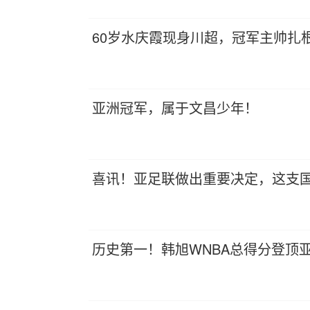
60岁水庆霞现身川超，冠军主帅扎
亚洲冠军，属于文昌少年！
喜讯！亚足联做出重要决定，这支国
历史第一！韩旭WNBA总得分登顶