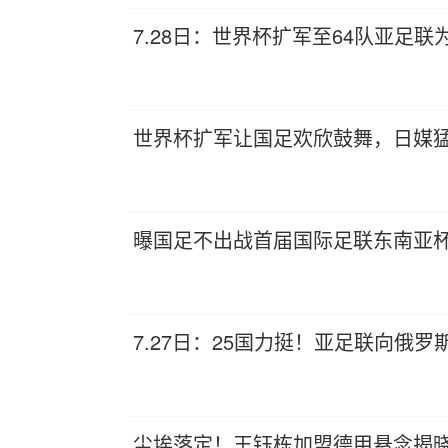
7.28日：世界杯扩军至64队亚足
世界杯扩军让国足欢欣鼓舞，日媒猛
曝国足不出战首届国际足联东南亚杯
7.27日：25国力挺！亚足联向俄
尘埃落定！王钰栋加盟德甲悬念揭