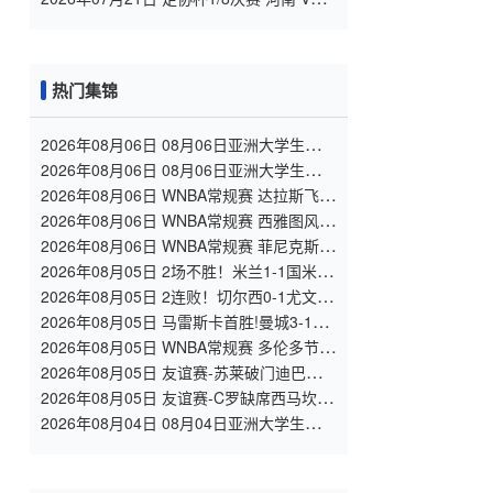
大连英博 全场录像
热门集锦
2026年08月06日 08月06日亚洲大学生篮球
联赛8强赛 北京大学 77 - 79 上海交通大学
2026年08月06日 08月06日亚洲大学生篮球
集锦
联赛8强赛 延世大学 67 - 72 政治大学 集锦
2026年08月06日 WNBA常规赛 达拉斯飞翼
92 - 96 华盛顿神秘人 全场集锦
2026年08月06日 WNBA常规赛 西雅图风暴
86 - 92 纽约自由人 全场集锦
2026年08月06日 WNBA常规赛 菲尼克斯水
星 82 - 96 亚特兰大梦想 全场集锦
2026年08月05日 2场不胜！米兰1-1国米 迪
马尔科破门 恩昆库造点+点射拉莫斯登场
2026年08月05日 2连败！切尔西0-1尤文 热
格罗瓦世界波制胜穆德里克时隔614天复出
2026年08月05日 马雷斯卡首胜!曼城3-1K
联赛全明星 赖因德斯努里破门塞梅尼奥助
2026年08月05日 WNBA常规赛 多伦多节奏
攻
81 - 92 金州女武神 全场集锦
2026年08月05日 友谊赛-苏莱破门迪巴拉助
攻 罗马4-1纽波特郡
2026年08月05日 友谊赛-C罗缺席西马坎送
点 胜利0-2不敌阿尔梅里亚
2026年08月04日 08月04日亚洲大学生篮球
联赛小组赛 延世大学 82 - 83 北京大学 集
锦