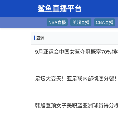
鲨鱼直播平台
NBA直播
英超直播
CBA直播
亚洲
9月亚运会中国女篮夺冠概率70%
足坛大变天！亚足联内部彻底分裂
韩旭登顶女子美职篮亚洲球员得分