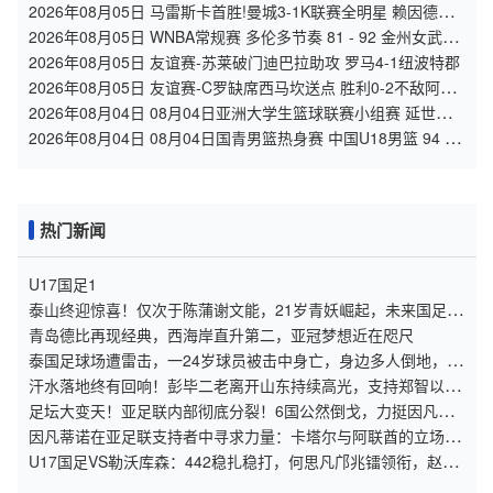
德里克时隔614天复出
2026年08月05日 马雷斯卡首胜!曼城3-1K联赛全明星 赖因德斯
努里破门塞梅尼奥助攻
2026年08月05日 WNBA常规赛 多伦多节奏 81 - 92 金州女武神
全场集锦
2026年08月05日 友谊赛-苏莱破门迪巴拉助攻 罗马4-1纽波特郡
2026年08月05日 友谊赛-C罗缺席西马坎送点 胜利0-2不敌阿尔
梅里亚
2026年08月04日 08月04日亚洲大学生篮球联赛小组赛 延世大
学 82 - 83 北京大学 集锦
2026年08月04日 08月04日国青男篮热身赛 中国U18男篮 94 -
85 加拿大大卫·安篮球学院 集锦
热门新闻
U17国足1
泰山终迎惊喜！仅次于陈蒲谢文能，21岁青妖崛起，未来国足新
锋线！
青岛德比再现经典，西海岸直升第二，亚冠梦想近在咫尺
泰国足球场遭雷击，一24岁球员被击中身亡，身边多人倒地，至
少9人受伤，警方介入调查
汗水落地终有回响！彭毕二老离开山东持续高光，支持郑智以教
练身份征战亚冠
足坛大变天！亚足联内部彻底分裂！6国公然倒戈，力挺因凡蒂
诺连任
因凡蒂诺在亚足联支持者中寻求力量：卡塔尔与阿联酋的立场引
发关注
U17国足VS勒沃库森：442稳扎稳打，何思凡邝兆镭领衔，赵松
源冲锋