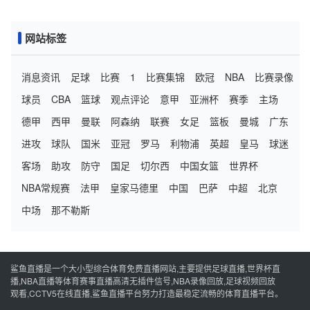
网站标签
消息资讯
足球
比赛
1
比赛集锦
欧冠
NBA
比赛录像
球员
CBA
篮球
观点评论
意甲
亚洲杯
赛季
主场
德甲
西甲
曼联
阿森纳
联赛
女足
篮板
曼城
广东
进攻
球队
国米
亚冠
罗马
利物浦
英超
皇马
球迷
客场
助攻
防守
国足
切尔西
中国女篮
世界杯
NBA常规赛
法甲
皇家马德里
中国
巴萨
中超
北京
中场
那不勒斯
鲨鱼直播是一个大小型综合体育免费直播网站,主要提供足球直播,世界杯直
播,NBA直播等体育赛事直播高清无插件信号,NBA录像回放,足球视频回放
观看,CCTV5在线直播,鲨鱼直播平台努力打造最稳定流畅的体育直播平台。