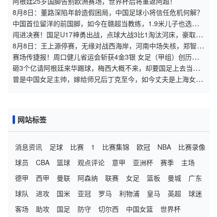
阿根廷25岁国脚告别欧洲赛场，世界杯后将重返阿超！
8月8日：董路深陷年龄造假困局，中国足球小将信任危机何解？
中国首位留洋的前国脚，如今在赣超当教练，1.9米儿子也选足
球路
闯进决赛！国足U17神勇出战，点球大战3比1淘汰河床，豪取四
战不败！
8月8日：王上源停赛，无缘对战西海岸，河南中场失核，郑智率
队剑指亚冠！
赛场传捷报！周口健儿省运会斩获4金3银 女足（甲组）创历史
摘银
砸3个亿请阿根廷来华踢球，梅西大概不来，却要国足上去当陪
练？
曾是中国女足主帅，嫁给师兄后丁克至今，如今丈夫是上海女足
领队
网站标签
消息资讯
足球
比赛
1
比赛集锦
欧冠
NBA
比赛录像
球员
CBA
篮球
观点评论
意甲
亚洲杯
赛季
主场
德甲
西甲
曼联
阿森纳
联赛
女足
篮板
曼城
广东
球队
进攻
国米
亚冠
罗马
利物浦
皇马
英超
球迷
客场
助攻
国足
防守
切尔西
中国女篮
世界杯