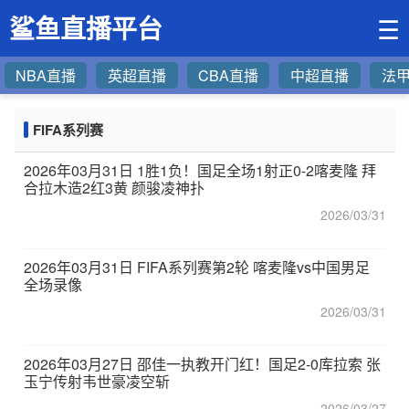
鲨鱼直播平台
☰
NBA直播
英超直播
CBA直播
中超直播
法
FIFA系列赛
2026年03月31日 1胜1负！国足全场1射正0-2喀麦隆 拜
合拉木造2红3黄 颜骏凌神扑
2026/03/31
2026年03月31日 FIFA系列赛第2轮 喀麦隆vs中国男足
全场录像
2026/03/31
2026年03月27日 邵佳一执教开门红！国足2-0库拉索 张
玉宁传射韦世豪凌空斩
2026/03/27