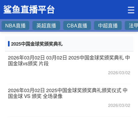
鲨鱼直播平台
☰
NBA直播
英超直播
CBA直播
中超直播
法
2025中国金球奖颁奖典礼
2026年03月02日 03月02日 2025中国金球奖颁奖典礼 中
国金球vs颁奖 片段
2026/03/02
2026年03月02日 2025中国金球奖颁奖典礼颁奖仪式 中
国金球 VS 颁奖 全场录像
2026/03/02