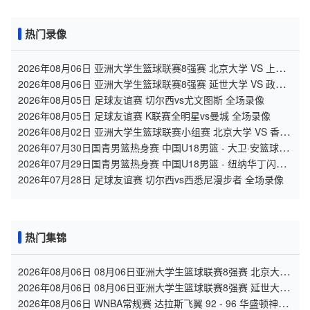
热门录像
2026年08月06日 亚洲大学生篮球联赛8强赛 北京大学 VS 上海
交通大学 全场录像
2026年08月06日 亚洲大学生篮球联赛8强赛 延世大学 VS 政治
大学 全场录像
2026年08月05日 足球友谊赛 切尔西vs尤文图斯 全场录像
2026年08月05日 足球友谊赛 K联赛全明星vs曼城 全场录像
2026年08月02日 亚洲大学生篮球联赛小组赛 北京大学 VS 香港
中文大学 全场录像
2026年07月30日国青男篮热身赛 中国U18男篮 - 大卫·安篮球学
院 全场录像
2026年07月29日国青男篮热身赛 中国U18男篮 - 纽纳华丁闪电
队 全场录像
2026年07月28日 足球友谊赛 切尔西vs西悉尼漫步者 全场录像
热门集锦
2026年08月06日 08月06日亚洲大学生篮球联赛8强赛 北京大学
77 - 79 上海交通大学 集锦
2026年08月06日 08月06日亚洲大学生篮球联赛8强赛 延世大学
67 - 72 政治大学 集锦
2026年08月06日 WNBA常规赛 达拉斯飞翼 92 - 96 华盛顿神秘