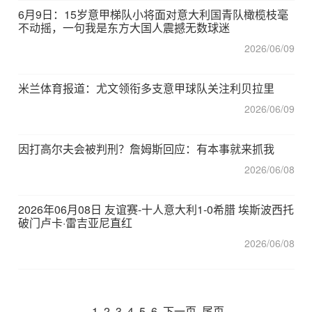
6月9日：15岁意甲梯队小将面对意大利国青队橄榄枝毫
不动摇，一句我是东方大国人震撼无数球迷
2026/06/09
米兰体育报道：尤文领衔多支意甲球队关注利贝拉里
2026/06/09
因打高尔夫会被判刑？詹姆斯回应：有本事就来抓我
2026/06/08
2026年06月08日 友谊赛-十人意大利1-0希腊 埃斯波西托
破门卢卡·雷吉亚尼直红
2026/06/08
1
2
3
4
5
6
下一页
尾页