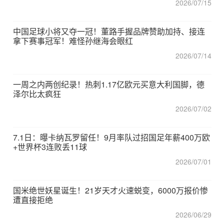
2026/07/15
中国足球小将又夺一冠！董路手握品牌赞助加持、接连
拿下赛事冠军！难怪孙继海会眼红
2026/07/14
一周之内两创纪录！热刺1.17亿欧元买意大利国脚，德
泽尔比太疯狂
2026/07/02
7.1日：曝卡纳瓦罗留任！9月率队过招国足年薪400万欧
+世界杯3连败丢11球
2026/07/01
国米绝世妖星诞生！21岁天才火速蜕变，6000万报价惨
遭直接拒绝
2026/06/29