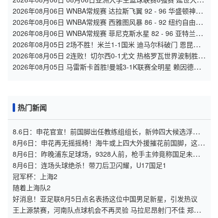
67 - 72 政治大学 集锦
2026年08月06日 WNBA常规赛 达拉斯飞翼 92 - 96 华盛顿神秘
人 全场集锦
2026年08月06日 WNBA常规赛 西雅图风暴 86 - 92 纽约自由人
全场集锦
2026年08月06日 WNBA常规赛 菲尼克斯水星 82 - 96 亚特兰大
梦想 全场集锦
2026年08月05日 2场不胜！米兰1-1国米 迪马尔科破门 恩昆库
造点+点射拉莫斯登场
2026年08月05日 2连败！切尔西0-1尤文 热格罗瓦世界波制胜穆
德里克时隔614天复出
2026年08月05日 马雷斯卡首胜!曼城3-1K联赛全明星 赖因德斯
努里破门塞梅尼奥助攻
热门新闻
8.6日：申花官宣！前国脚出任教练组组长，新帅四大候选浮
出，于汉超救火？
8月6日：申花再无摇摇椅！海牛或上四大外援摧花前国脚，这套
阵容踢中甲都困难
8月6日：昨晚浦东足球场，9328人前，枪手主帅竟称国足未来
是他
8月6日：连场头球绝杀！带刀后卫闪耀，U17国足1
冠军杯：上海2
随着上海队2
好消息！亚足联8月5日点名表扬这位中国男足新星，引发热议
王上源禁赛，河南队点球机会不再灵验 马拉尼昂射门不佳 郑智