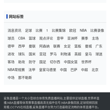
目标亚冠资格
网站标签
消息资讯
足球
比赛
1
比赛集锦
欧冠
NBA
比赛录像
球员
CBA
篮球
观点评论
意甲
亚洲杯
赛季
主场
德甲
西甲
曼联
阿森纳
联赛
女足
篮板
曼城
广东
进攻
球队
国米
亚冠
罗马
利物浦
英超
皇马
球迷
客场
助攻
防守
国足
切尔西
中国女篮
世界杯
NBA常规赛
法甲
皇家马德里
中国
巴萨
中超
北京
中场
那不勒斯
鲨鱼直播是一个大小型综合体育免费直播网站,主要提供足球直播,世界杯直
播,NBA直播等体育赛事直播高清无插件信号,NBA录像回放,足球视频回放
观看,CCTV5在线直播,鲨鱼直播平台努力打造最稳定流畅的体育直播平台。