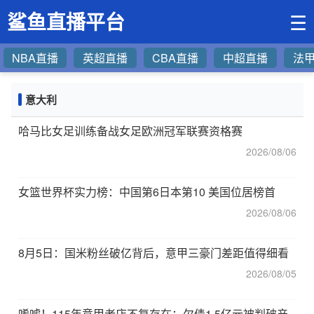
鲨鱼直播平台
☰
NBA直播
英超直播
CBA直播
中超直播
法
意大利
哈马比女足训练备战女足欧洲冠军联赛资格赛
2026/08/06
女篮世界杯实力榜：中国第6日本第10 美国位居榜首
2026/08/06
8月5日：国米粉丝破亿背后，意甲三豪门差距值得细看
2026/08/05
唏嘘！115年意甲老店不复存在：欠债1.5亿元被判破产