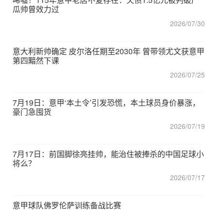
瓜帅曾效力过
2026/07/30
意大利新帅确定 皮尔洛任期至2030年 曾带领尤文获意甲
第四黯然下课
2026/07/25
7月19日：意甲‘本土令’引发恐慌，本土球员身价暴涨，
豪门急囤货
2026/07/19
7月17日：前国脚徐亮挂帅，能治住被捧杀的中国足球小
将么？
2026/07/17
意甲球队佛罗伦萨训练备战比赛