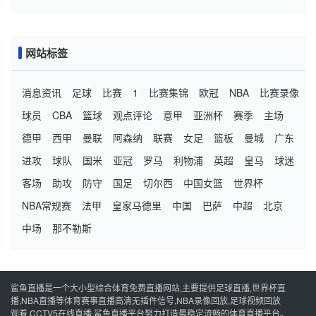
照！
网站标签
消息资讯
足球
比赛
1
比赛集锦
欧冠
NBA
比赛录像
球员
CBA
篮球
观点评论
意甲
亚洲杯
赛季
主场
德甲
西甲
曼联
阿森纳
联赛
女足
篮板
曼城
广东
进攻
球队
国米
亚冠
罗马
利物浦
英超
皇马
球迷
客场
助攻
防守
国足
切尔西
中国女篮
世界杯
NBA常规赛
法甲
皇家马德里
中国
巴萨
中超
北京
中场
那不勒斯
鲨鱼直播是一个大小型综合体育免费直播网站,主要提供足球直播,世界杯直
播,NBA直播等体育赛事直播高清无插件信号,NBA录像回放,足球视频回放
观看,CCTV5在线直播,鲨鱼直播平台努力打造最稳定流畅的体育直播平台。