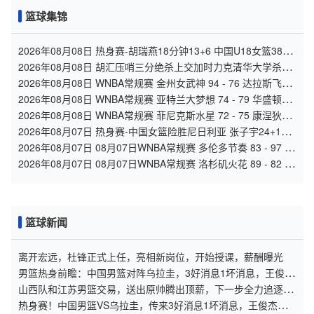
篮球集锦
2026年08月08日 热身赛-胡瑞燕18分钟13+6 中国U18女篮38分
大胜蒙古女篮
2026年08月08日 胡汇压哨三分绝杀上交加时力克清华大学杀入
决赛 陈天灿三双
2026年08月08日 WNBA常规赛 金州女武神 94 - 76 达拉斯飞翼
全场集锦
2026年08月08日 WNBA常规赛 亚特兰大梦想 74 - 79 华盛顿神
秘人 全场集锦
2026年08月08日 WNBA常规赛 菲尼克斯水星 72 - 75 康涅狄格
太阳 全场集锦
2026年08月07日 热身赛-中国女篮险胜尼日利亚 张子宇24+11
杨舒予12+6
2026年08月07日 08月07日WNBA常规赛 多伦多节奏 83 - 97 波
特兰火焰 集锦
2026年08月07日 08月07日WNBA常规赛 洛杉矶火花 89 - 82 明
尼苏达山猫 全场集锦
篮球新闻
离开宏远，杜锋正式上任，亮相新岗位，开始授课，薪酬曝光
男篮热身前瞻：中国男篮对阵乌拉圭，3好消息1坏消息，王俊杰
有望迎来首发
山西队和江苏男篮交易，送出原帅腾出顶薪，下一步全力追逐胡
金秋
热身赛！中国男篮VS乌拉圭，传来3好消息1坏消息，王俊杰或