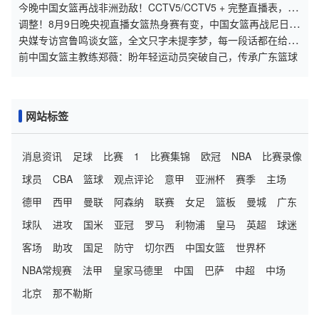
首发
今晚中国女篮再战非洲劲敌！CCTV5/CCTV5 + 完整直播表，女
篮赛程一览，核心看点，明明白白摆在那里
调整！8月9日晚央视直播女篮热身赛有变，中国女篮再战尼日利
亚
央媒专访宫鲁鸣谈女篮，全文只字未提李梦，每一段话都在给她
敲响警钟
前中国女篮主教练郑薇：盼年轻运动员突破自己，传承广东篮球
网站标签
消息资讯
足球
比赛
1
比赛集锦
欧冠
NBA
比赛录像
球员
CBA
篮球
观点评论
意甲
亚洲杯
赛季
主场
德甲
西甲
曼联
阿森纳
联赛
女足
篮板
曼城
广东
球队
进攻
国米
亚冠
罗马
利物浦
皇马
英超
球迷
客场
助攻
国足
防守
切尔西
中国女篮
世界杯
NBA常规赛
法甲
皇家马德里
中国
巴萨
中超
中场
北京
那不勒斯