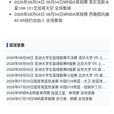
2026年08月04日 08月04日WNBA常规赛 菲尼克斯水
星106-101芝加哥天空 全场集锦
2026年08月04日 08月04日WNBA常规赛 西雅图风暴
83-95纽约自由人 全场集锦
篮球录像
2026年08月08日 亚洲大学生篮球联赛半决赛 清华大学 VS 上海
交通大学 全场录像
2026年08月06日 亚洲大学生篮球联赛8强赛 北京大学 VS 上海
交通大学 全场录像
2026年08月06日 亚洲大学生篮球联赛8强赛 延世大学 VS 政治
大学 全场录像
2026年08月02日 亚洲大学生篮球联赛小组赛 北京大学 VS 香港
中文大学 全场录像
2026年07月30日国青男篮热身赛 中国U18男篮 - 大卫·安篮球学
院 全场录像
2026年07月29日国青男篮热身赛 中国U18男篮 - 纽纳华丁闪电
队 全场录像
2026年WNBA全明星单项赛 投篮之星 - 单项赛 全场录像
2026年07月19日NBA夏季联赛 步行者 - 鹈鹕 全场录像