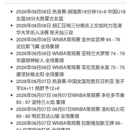
2026年08月08日 热身赛-胡瑞燕18分钟13+6 中国U18
女篮38分大胜蒙古女篮
2026年08月08日 胡汇压哨三分绝杀上交加时力克清
华大学杀入决赛 陈天灿三双
2026年08月08日 WNBA常规赛 金州女武神 94 - 76
达拉斯飞翼 全场集锦
2026年08月08日 WNBA常规赛 亚特兰大梦想 74 - 79
华盛顿神秘人 全场集锦
2026年08月08日 WNBA常规赛 菲尼克斯水星 72 - 75
康涅狄格太阳 全场集锦
2026年08月07日 热身赛-中国女篮险胜尼日利亚 张子
宇24+11 杨舒予12+6
2026年08月07日 08月07日WNBA常规赛 多伦多节奏
83 - 97 波特兰火焰 集锦
2026年08月07日 08月07日WNBA常规赛 洛杉矶火花
89 - 82 明尼苏达山猫 全场集锦
2026年08月07日 WNBA常规赛 拉斯维加斯王牌 86 -
84 印第安纳狂热 全场集锦