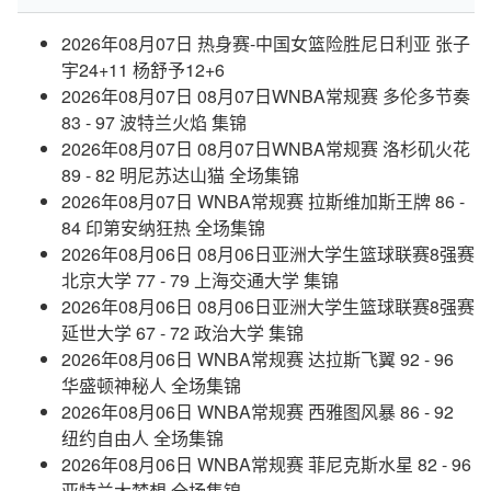
2026年08月07日 热身赛-中国女篮险胜尼日利亚 张子
宇24+11 杨舒予12+6
2026年08月07日 08月07日WNBA常规赛 多伦多节奏
83 - 97 波特兰火焰 集锦
2026年08月07日 08月07日WNBA常规赛 洛杉矶火花
89 - 82 明尼苏达山猫 全场集锦
2026年08月07日 WNBA常规赛 拉斯维加斯王牌 86 -
84 印第安纳狂热 全场集锦
2026年08月06日 08月06日亚洲大学生篮球联赛8强赛
北京大学 77 - 79 上海交通大学 集锦
2026年08月06日 08月06日亚洲大学生篮球联赛8强赛
延世大学 67 - 72 政治大学 集锦
2026年08月06日 WNBA常规赛 达拉斯飞翼 92 - 96
华盛顿神秘人 全场集锦
2026年08月06日 WNBA常规赛 西雅图风暴 86 - 92
纽约自由人 全场集锦
2026年08月06日 WNBA常规赛 菲尼克斯水星 82 - 96
亚特兰大梦想 全场集锦