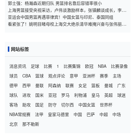
郭士强：杨瀚森近期归队 男篮排名靠后容错率很小
上海男篮接受央视采访，卢伟谈激励样本，张镇麟谈成长，李弘
权谈拼搏，王哲林谈职业生涯圆满！
亚运会中国男篮再遇菲律宾！中国女篮与印尼、泰国同组
看紧张了！姚明目睹母校上海交大绝杀清华难掩兴奋与张伟丽击
掌庆祝
网站标签
消息资讯
足球
比赛
1
比赛集锦
欧冠
NBA
比赛录像
球员
CBA
篮球
观点评论
意甲
亚洲杯
赛季
主场
德甲
西甲
曼联
阿森纳
联赛
女足
篮板
曼城
广东
球队
进攻
国米
亚冠
罗马
利物浦
皇马
英超
球迷
客场
助攻
国足
防守
切尔西
中国女篮
世界杯
NBA常规赛
法甲
皇家马德里
中国
巴萨
中超
中场
北京
那不勒斯