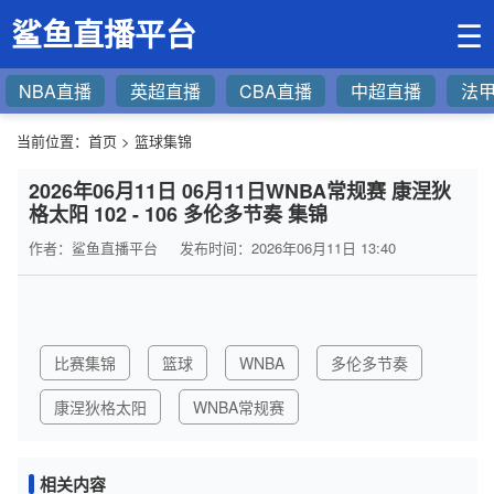
鲨鱼直播平台
☰
NBA直播
英超直播
CBA直播
中超直播
法
当前位置：
首页
>
篮球集锦
2026年06月11日 06月11日WNBA常规赛 康涅狄
格太阳 102 - 106 多伦多节奏 集锦
作者：鲨鱼直播平台
发布时间：2026年06月11日 13:40
比赛集锦
篮球
WNBA
多伦多节奏
康涅狄格太阳
WNBA常规赛
相关内容