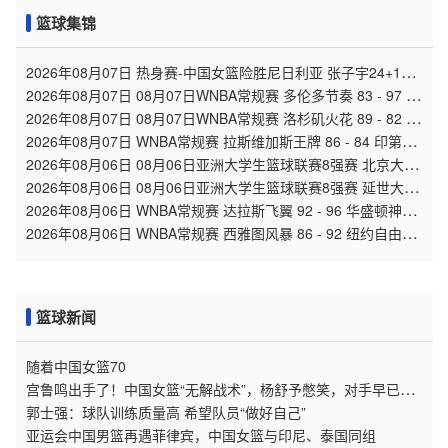
篮球集锦
2026年08月07日 热身赛-中国女篮险胜尼日利亚 张子宇24+11
杨舒予12+6
2026年08月07日 08月07日WNBA常规赛 多伦多节奏 83 - 97 波
特兰火焰 集锦
2026年08月07日 08月07日WNBA常规赛 洛杉矶火花 89 - 82 明
尼苏达山猫 全场集锦
2026年08月07日 WNBA常规赛 拉斯维加斯王牌 86 - 84 印第安
纳狂热 全场集锦
2026年08月06日 08月06日亚洲大学生篮球联赛8强赛 北京大学
77 - 79 上海交通大学 集锦
2026年08月06日 08月06日亚洲大学生篮球联赛8强赛 延世大学
67 - 72 政治大学 集锦
2026年08月06日 WNBA常规赛 达拉斯飞翼 92 - 96 华盛顿神秘
人 全场集锦
2026年08月06日 WNBA常规赛 西雅图风暴 86 - 92 纽约自由人
全场集锦
篮球新闻
随着中国女篮70
宫鲁鸣出手了！中国女篮“无解战术”，杨舒予憋笑，对手早已绝
望
郭士强：球队训练质量高 希望队员“做好自己”
亚运会中国男篮再遇菲律宾，中国女篮与印尼、泰国同组