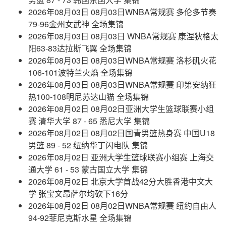
2026年08月03日 08月03日WNBA常规赛 多伦多节奏
79-96金州女武神 全场集锦
2026年08月03日 08月03日 WNBA常规赛 康涅狄格太
阳63-83达拉斯飞翼 全场集锦
2026年08月03日 08月03日WNBA常规赛 洛杉矶火花
106-101波特兰火焰 全场集锦
2026年08月03日 08月03日WNBA常规赛 印第安纳狂
热100-108明尼苏达山猫 全场集锦
2026年08月02日 08月02日亚洲大学生篮球联赛小组
赛 清华大学 87 - 65 悉尼大学 集锦
2026年08月02日 08月02日国青男篮热身赛 中国U18
男篮 89 - 52 纽纳华丁闪电队 集锦
2026年08月02日 亚洲大学生篮球联赛小组赛 上海交
通大学 61 - 53 蒙古国立大学 集锦
2026年08月02日 北京大学首战42分大胜香港中文大
学 张宝文昂萨尔均砍下16分
2026年08月02日 08月02日WNBA常规赛 纽约自由人
94-92菲尼克斯水星 全场集锦