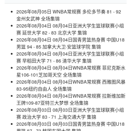
2026年08月05日 WNBA常规赛 多伦多节奏 81 - 92
金州女武神 全场集锦
2026年08月04日 08月04日亚洲大学生篮球联赛小组
赛 延世大学 82 - 83 北京大学 集锦
2026年08月04日 08月04日国青男篮热身赛 中国U18
男篮 94 - 85 加拿大大卫·安篮球学院 集锦
2026年08月04日 08月04日亚洲大学生篮球联赛小组
赛 早稻田大学 71 - 86 清华大学 集锦
2026年08月04日 08月04日WNBA常规赛 菲尼克斯水
星106-101芝加哥天空 全场集锦
2026年08月04日 08月04日WNBA常规赛 西雅图风暴
83-95纽约自由人 全场集锦
2026年08月04日 08月04日WNBA常规赛 拉斯维加斯
王牌109-87亚特兰大梦想 全场集锦
2026年08月03日 08月03日亚洲大学生篮球联赛小组
赛 政治大学 83 - 71 上海交通大学 集锦
2026年08月03日 08月03日国青男篮热身赛 中国U18
男篮 87 - 73 韩国东国大学 集锦