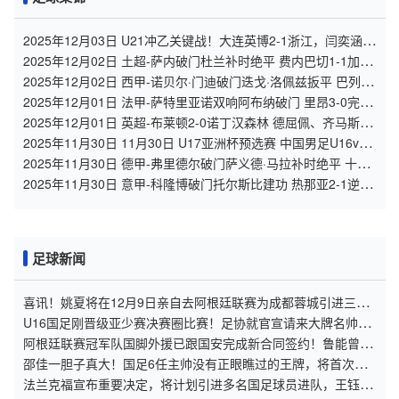
2025年12月03日 U21冲乙关键战！大连英博2-1浙江，闫奕涵任
意球绝杀、王钰栋驰援
2025年12月02日 土超-萨内破门杜兰补时绝平 费内巴切1-1加拉
塔萨雷
2025年12月02日 西甲-诺贝尔·门迪破门迭戈·洛佩兹扳平 巴列卡
诺1-1瓦伦西亚
2025年12月01日 法甲-萨特里亚诺双响阿布纳破门 里昂3-0完胜
十人南特
2025年12月01日 英超-布莱顿2-0诺丁汉森林 德屈佩、齐马斯破
门维尔贝克助攻
2025年11月30日 11月30日 U17亚洲杯预选赛 中国男足U16vs
孟加拉国U17 进球
2025年11月30日 德甲-弗里德尔破门萨义德·马拉补时绝平 十人
不莱梅1-1科隆
2025年11月30日 意甲-科隆博破门托尔斯比建功 热那亚2-1逆转
维罗纳
足球新闻
喜讯！姚夏将在12月9日亲自去阿根廷联赛为成都蓉城引进三位
国脚新外援，值得期待
U16国足刚晋级亚少赛决赛圈比赛！足协就官宣请来大牌名帅火
线接手，浮岛敏已回应确认
阿根廷联赛冠军队国脚外援已跟国安完成新合同签约！鲁能曾多
次求购他遭拒，曾是国家队主力
邵佳一胆子真大！国足6任主帅没有正眼瞧过的王牌，将首次进
队
法兰克福宣布重要决定，将计划引进多名国足球员进队，王钰栋