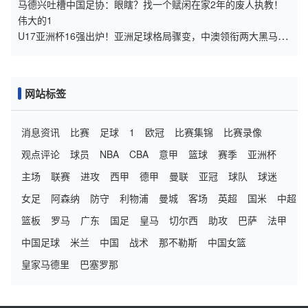
和韦世豪领衔
马德兴吐槽中国足协：眼瞎？找一个赋闲在家2年的废人执教！
伟大的1
U17亚洲杯16强出炉！亚洲足球格局骤变，中澳领衔两大黑马出
线
网站标签
消息资讯
比赛
足球
1
欧冠
比赛集锦
比赛录像
观点评论
球员
NBA
CBA
意甲
篮球
赛季
亚洲杯
主场
联赛
进攻
西甲
德甲
曼联
亚冠
球队
球迷
女足
阿森纳
防守
利物浦
曼城
客场
英超
国米
中超
篮板
罗马
广东
国足
皇马
切尔西
助攻
巴萨
法甲
中国足球
米兰
中国
战术
那不勒斯
中国女篮
皇家马德里
巴塞罗那