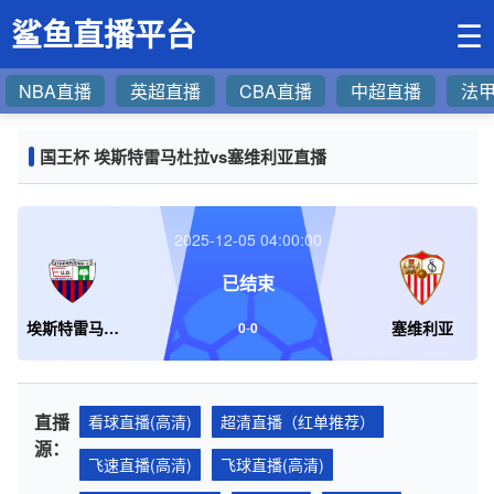
鲨鱼直播平台
☰
NBA直播
英超直播
CBA直播
中超直播
法
国王杯 埃斯特雷马杜拉vs塞维利亚直播
2025-12-05 04:00:00
已结束
埃斯特雷马杜拉
塞维利亚
0
-
0
直播
看球直播(高清)
超清直播（红单推荐）
源：
飞速直播(高清)
飞球直播(高清)