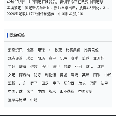
主力？
42球0失球！U17国足狂胜背后，青训革命正在改变中国足球！
尘埃落定！国足新名单出炉，新帅重拳出击，放弃4大归化，34
岁球王重返
2026亚足联U17亚洲杯预选赛：中国胜孟加拉国
网站标签
消息资讯
比赛
足球
1
欧冠
比赛集锦
比赛录像
观点评论
球员
NBA
意甲
CBA
赛季
篮球
亚洲杯
主场
联赛
进攻
西甲
德甲
曼联
亚冠
球队
球迷
女足
阿森纳
防守
利物浦
曼城
客场
英超
国米
中超
篮板
广东
罗马
国足
皇马
切尔西
助攻
巴萨
法甲
中国足球
米兰
中国
战术
那不勒斯
中国女篮
皇家马德里
中场