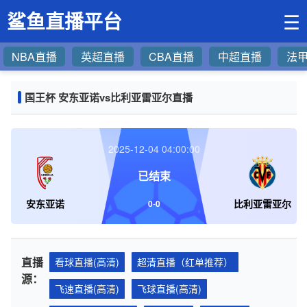
鲨鱼直播平台
☰
NBA直播
英超直播
CBA直播
中超直播
法
国王杯 安东亚诺vs比利亚雷亚尔直播
2025-12-04 04:00:00
已结束
安东亚诺
比利亚雷亚尔
0
-
0
直播
看球直播(高清)
超清直播（红单推荐）
源：
飞速直播(高清)
飞球直播(高清)