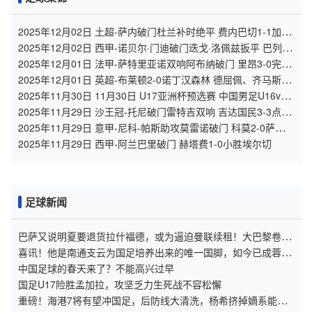
2025年12月02日 土超-萨内破门杜兰补时绝平 费内巴切1-1加拉
塔萨雷
2025年12月02日 西甲-诺贝尔·门迪破门迭戈·洛佩兹扳平 巴列卡
诺1-1瓦伦西亚
2025年12月01日 法甲-萨特里亚诺双响阿布纳破门 里昂3-0完胜
十人南特
2025年12月01日 英超-布莱顿2-0诺丁汉森林 德屈佩、齐马斯破
门维尔贝克助攻
2025年11月30日 11月30日 U17亚洲杯预选赛 中国男足U16vs
孟加拉国U17 进球
2025年11月29日 沙王冠-托尼破门雷特吉双响 吉达国民3-3点球
5-4胡拜尔库迪西亚
2025年11月29日 意甲-尼科-帕斯助攻莫雷诺破门 科莫2-0萨索洛
12场不败
2025年11月29日 西甲-阿兰巴里破门 赫塔费1-0小胜埃尔切
足球新闻
巴萨又说明夏要退货拉什福德，或为逼迫曼联续租！大巴黎卷入
传闻
喜讯！他是南通支云为国足培养出来的唯一国脚，如今已成蓉城
核心
中国足球的春天来了？不能高兴过早
国足U17险胜孟加拉，攻坚乏力生死战不容松懈
重磅！海港7将有望冲国足，后防线大清洗，杨希挤掉嫡系能成