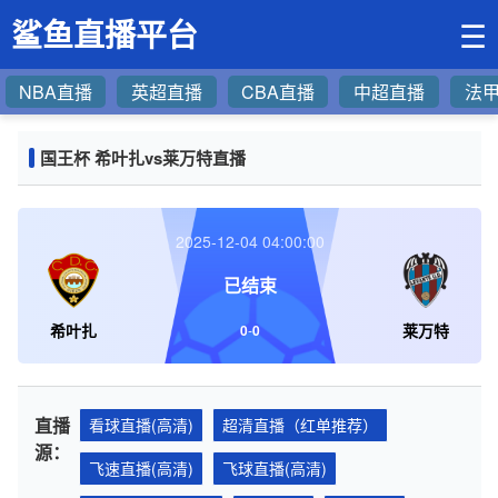
鲨鱼直播平台
☰
NBA直播
英超直播
CBA直播
中超直播
法
国王杯 希叶扎vs莱万特直播
2025-12-04 04:00:00
已结束
希叶扎
莱万特
0
-
0
直播
看球直播(高清)
超清直播（红单推荐）
源：
飞速直播(高清)
飞球直播(高清)