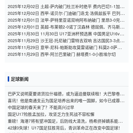
2025年12月02日 土超-萨内破门杜兰补时绝平 费内巴切1-1加拉
塔萨雷
2025年12月02日 西甲-诺贝尔·门迪破门迭戈·洛佩兹扳平 巴列卡
诺1-1瓦伦西亚
2025年12月01日 法甲-萨特里亚诺双响阿布纳破门 里昂3-0完胜
十人南特
2025年12月01日 英超-布莱顿2-0诺丁汉森林 德屈佩、齐马斯破
门维尔贝克助攻
2025年11月30日 11月30日 U17亚洲杯预选赛 中国男足U16vs
孟加拉国U17 进球
2025年11月29日 沙王冠-托尼破门雷特吉双响 吉达国民3-3点球
5-4胡拜尔库迪西亚
2025年11月29日 意甲-尼科-帕斯助攻莫雷诺破门 科莫2-0萨索洛
12场不败
2025年11月29日 西甲-阿兰巴里破门 赫塔费1-0小胜埃尔切
足球新闻
巴萨又说明夏要退货拉什福德，或为逼迫曼联续租！大巴黎卷入
传闻
喜讯！他是南通支云为国足培养出来的唯一国脚，如今已成蓉城
核心
中国足球的春天来了？不能高兴过早
国足U17险胜孟加拉，攻坚乏力生死战不容松懈
重磅！海港7将有望冲国足，后防线大清洗，杨希挤掉嫡系能成
主力？
42球0失球！U17国足狂胜背后，青训革命正在改变中国足球！