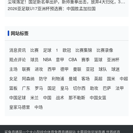
尘埃落定！国足新名单出炉，新帅重拳出击，放弃4大归化，34
岁球王重返
2026亚足联U17亚洲杯预选赛：中国胜孟加拉国
网站标签
消息资讯
比赛
足球
1
欧冠
比赛集锦
比赛录像
观点评论
球员
NBA
意甲
CBA
赛季
篮球
亚洲杯
主场
联赛
进攻
西甲
德甲
曼联
亚冠
球队
球迷
女足
阿森纳
防守
利物浦
曼城
客场
英超
国米
中超
篮板
广东
罗马
国足
皇马
切尔西
助攻
巴萨
法甲
中国足球
米兰
中国
战术
那不勒斯
中国女篮
皇家马德里
中场
鲨鱼直播是一个大小型综合体育免费直播网站,主要提供足球直播,世界杯直