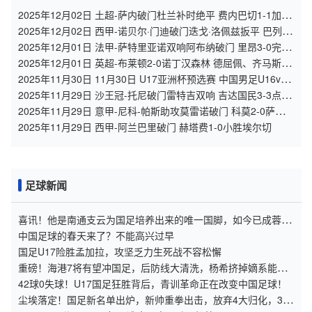
2025年12月02日 土超-萨内破门杜兰补时绝平 费内巴切1-1加拉
塔萨雷
2025年12月02日 西甲-诺贝尔·门迪破门迭戈·洛佩兹扳平 巴列卡
诺1-1瓦伦西亚
2025年12月01日 法甲-萨特里亚诺双响阿布纳破门 里昂3-0完胜
十人南特
2025年12月01日 英超-布莱顿2-0诺丁汉森林 德屈佩、齐马斯破
门维尔贝克助攻
2025年11月30日 11月30日 U17亚洲杯预选赛 中国男足U16vs
孟加拉国U17 进球
2025年11月29日 沙王冠-托尼破门雷特吉双响 吉达国民3-3点球
5-4胡拜尔库迪西亚
2025年11月29日 意甲-尼科-帕斯助攻莫雷诺破门 科莫2-0萨索洛
12场不败
2025年11月29日 西甲-阿兰巴里破门 赫塔费1-0小胜埃尔切
足球新闻
喜讯！他是南通支云为国足培养出来的唯一国脚，如今已成蓉城
核心
中国足球的春天来了？不能高兴过早
国足U17险胜孟加拉，攻坚乏力生死战不容松懈
重磅！海港7将有望冲国足，后防线大清洗，杨希挤掉嫡系能成
主力？
42球0失球！U17国足狂胜背后，青训革命正在改变中国足球！
尘埃落定！国足新名单出炉，新帅重拳出击，放弃4大归化，34