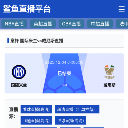
鲨鱼直播平台
☰
NBA直播
英超直播
CBA直播
中超直播
法
意杯 国际米兰vs威尼斯直播
2025-12-04 04:00:00
已结束
国际米兰
威尼斯
0
-
0
直播
看球直播(高清)
超清直播（红单推荐）
源：
飞速直播(高清)
飞球直播(高清)