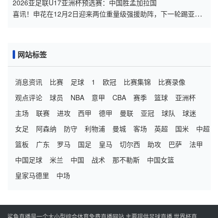
岁球王重返
2026亚足联U17亚洲杯预选赛：中国胜孟加拉国
喜讯！申花在12月2日迎来两位重量级强援助阵，下一轮踢亚冠
将携手亮相
网站标签
消息资讯
比赛
足球
1
欧冠
比赛集锦
比赛录像
观点评论
球员
NBA
意甲
CBA
赛季
篮球
亚洲杯
主场
联赛
进攻
西甲
德甲
曼联
亚冠
球队
球迷
女足
阿森纳
防守
利物浦
曼城
客场
英超
国米
中超
篮板
广东
罗马
国足
皇马
切尔西
助攻
巴萨
法甲
中国足球
米兰
中国
战术
那不勒斯
中国女篮
皇家马德里
中场
鲨鱼直播是一个大小型综合体育免费直播网站,主要提供足球直播,世界杯直