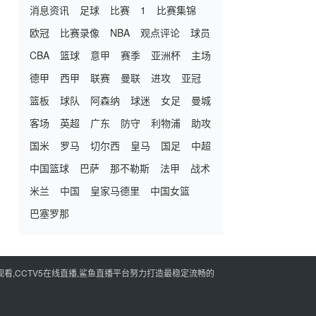
消息资讯
足球
比赛
1
比赛集锦
欧冠
比赛录像
NBA
观点评论
球员
CBA
篮球
意甲
赛季
亚洲杯
主场
德甲
西甲
联赛
曼联
进攻
亚冠
篮板
球队
阿森纳
球迷
女足
曼城
客场
英超
广东
防守
利物浦
助攻
国米
罗马
切尔西
皇马
国足
中超
中国篮球
巴萨
那不勒斯
法甲
战术
米兰
中国
皇家马德里
中国女篮
巴塞罗那
看,CCTV5在线直播,鲨鱼直播平台努力打造最稳定流畅的