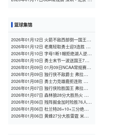
场录像
篮球集锦
2026年01月12日 火箭不敌西部倒一国王遭
遇3连败！申京复出19+9 阿门31+13+6
2026年01月12日 老鹰轻取勇士迎3连胜 约
翰逊23+11+6 CJ首秀12分 库里31+5
2026年01月10日 字母1断1帽拒绝湖人逆转
詹姆斯26+9+10 东契奇25中8&致命6犯
2026年01月10日 勇士末节一波送国王7连
败 库里27+10 巴特勒15分 德罗赞24分
2026年01月09日 01月09日NCAA常规赛 俄
亥俄州立大学 - 俄勒冈大学 集锦
2026年01月09日 独行侠不敌爵士 弗拉格
26+10+8 浓眉21+11&伤退 马尔卡宁33+7
2026年01月08日 勇士力克雄鹿拒连败 库里
31+6+7 梅尔顿22分 字母哥34+10+5
2026年01月07日 独行侠险胜国王 弗拉格
20+8+6 浓眉19+16 德罗赞失绝杀
2026年01月07日 森林狼28分大胜热火 爱
德华兹26分 戈贝尔13+17 鲍威尔21分
2026年01月06日 残阵掘金加时险胜76人
皮克特29+7 恩比德32+10&关键干扰球
2026年01月06日 杜兰特26+10+三分绝
杀！火箭赛季三杀太阳 申京缺阵 布克27分
2026年01月06日 黄蜂27分大胜雷霆 米勒7
记三分砍28分 SGA“三节打卡”21分