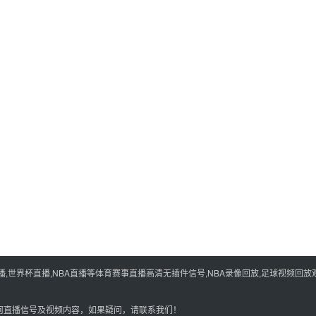
世界杯直播,NBA直播等体育赛事直播高清无插件信号,NBA录像回放,足球视频回放观
何直播信号及视频内容，如果疑问，请联系我们！