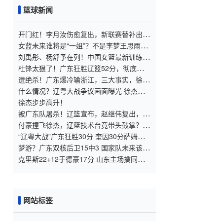
篮球新闻
开门红！李月汝伤愈复出，新联赛替补出
战，助力球队斩获两连胜
女蓝未来谁将是“一姐”？不是李梦王思雨，
而是全运会拿冠军的她
刘禹彤、杨舒予在列！中国女篮最新训练画
面出炉，宫鲁鸣接受采访
杜锋太狠了！广东狂胜辽篮52分，彻底碾压
对手现在和未来
遭绝杀！广东爆冷输浙江，三大事实，徐杰
大心脏，胡明轩回不来了
什么情况？辽粤大战争议画面曝光 徐杰被
撞倒 技术台人员竟鼓掌
徐杰步步高升！
被广东队屠杀！辽篮宣布，赵继伟复出，外
援成色太差，杨鸣认输了
付豪撞飞徐杰，辽篮技术台竟带头鼓掌？焦
泊乔还被辽篮球迷辱骂
“辽粤大战”广东狂胜30分 奎因30分萨姆纳
27+6
梦游？广东双核后卫15中3 国家队未来该如
何选择
克里斯22+12于德豪17分 山东主场擒同曦
豪取6连胜
网站标签