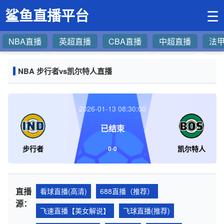
鲨鱼直播平台
☰
NBA直播
英超直播
CBA直播
中超直播
法
NBA 步行者vs凯尔特人直播
2026-01-13 08:30:00
已结束
步行者
凯尔特人
0
-
0
直播
看球直播(高清)
688直播（推荐）
源：
飞速直播【美女解说】
飞球直播(推荐)