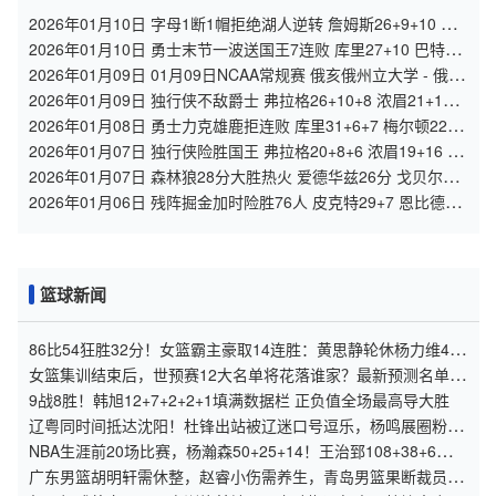
2026年01月10日 字母1断1帽拒绝湖人逆转 詹姆斯26+9+10 东
契奇25中8&致命6犯
2026年01月10日 勇士末节一波送国王7连败 库里27+10 巴特勒
15分 德罗赞24分
2026年01月09日 01月09日NCAA常规赛 俄亥俄州立大学 - 俄勒
冈大学 集锦
2026年01月09日 独行侠不敌爵士 弗拉格26+10+8 浓眉21+11&
伤退 马尔卡宁33+7
2026年01月08日 勇士力克雄鹿拒连败 库里31+6+7 梅尔顿22分
字母哥34+10+5
2026年01月07日 独行侠险胜国王 弗拉格20+8+6 浓眉19+16 德
罗赞失绝杀
2026年01月07日 森林狼28分大胜热火 爱德华兹26分 戈贝尔
13+17 鲍威尔21分
2026年01月06日 残阵掘金加时险胜76人 皮克特29+7 恩比德
32+10&关键干扰球
篮球新闻
86比54狂胜32分！女篮霸主豪取14连胜：黄思静轮休杨力维4
分！
女篮集训结束后，世预赛12大名单将花落谁家？最新预测名单如
下
9战8胜！韩旭12+7+2+2+1填满数据栏 正负值全场最高导大胜
辽粤同时间抵达沈阳！杜锋出站被辽迷口号逗乐，杨鸣展圈粉举
动！
NBA生涯前20场比赛，杨瀚森50+25+14！王治郅108+38+6，姚
明和周琦呢？
广东男篮胡明轩需休整，赵睿小伤需养生，青岛男篮果断裁员两