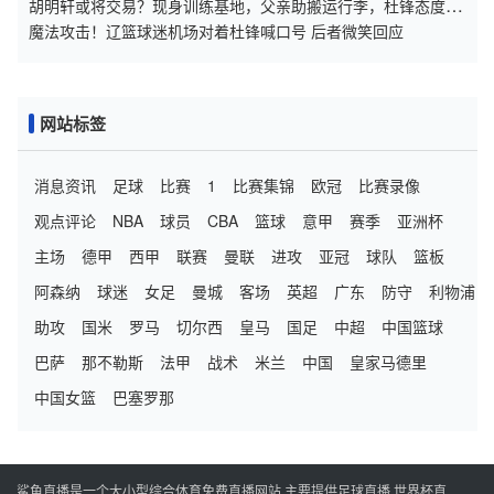
外援
胡明轩或将交易？现身训练基地，父亲助搬运行李，杜锋态度引
关注
魔法攻击！辽篮球迷机场对着杜锋喊口号 后者微笑回应
网站标签
消息资讯
足球
比赛
1
比赛集锦
欧冠
比赛录像
观点评论
NBA
球员
CBA
篮球
意甲
赛季
亚洲杯
主场
德甲
西甲
联赛
曼联
进攻
亚冠
球队
篮板
阿森纳
球迷
女足
曼城
客场
英超
广东
防守
利物浦
助攻
国米
罗马
切尔西
皇马
国足
中超
中国篮球
巴萨
那不勒斯
法甲
战术
米兰
中国
皇家马德里
中国女篮
巴塞罗那
鲨鱼直播是一个大小型综合体育免费直播网站,主要提供足球直播,世界杯直