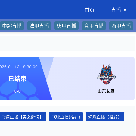
首页
直播
中超直播
法甲直播
德甲直播
意甲直播
西甲直播
026-01-12 19:30:00
已结束
0
-
0
山东女篮
飞速直播【美女解说】
飞球直播(推荐)
蜘蛛直播（推荐）