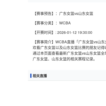
【赛事预告】：广东女篮vs山东女篮
【赛事分类】：WCBA
【开赛时间】: 2026-01-12 19:30:00
【赛事简介】WCBA直播「广东女篮vs山东女篮」
欢看广东女篮以及山东女篮比赛的朋友记得
通过本页面查看最新广东女篮vs山东女篮全
广东女篮、山东女篮的相关赛程记录。
相关直播